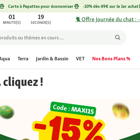
Carte à Papattes pour économiser
-10% dès 49€ sur le 1er achat
01
19
🐈 Offre Journée du chat : 
MINUTE(S)
SECONDE(S)
Aqua
Terra
Jardin & Bassin
VET
Nos Bons Plans %
. cliquez !