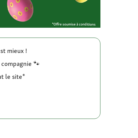
st mieux !
e compagnie 🐾
t le site*