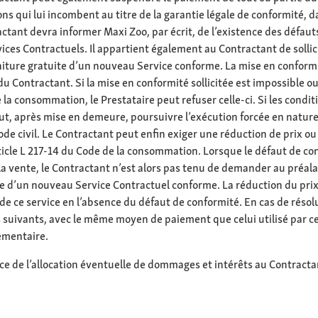
ons qui lui incombent au titre de la garantie légale de conformité, d
ontractant devra informer Maxi Zoo, par écrit, de l’existence des dé
vices Contractuels. Il appartient également au Contractant de solli
niture gratuite d’un nouveau Service conforme. La mise en conformi
 Contractant. Si la mise en conformité sollicitée est impossible o
 la consommation, le Prestataire peut refuser celle-ci. Si les conditi
t, après mise en demeure, poursuivre l’exécution forcée en nature d
e civil. Le Contractant peut enfin exiger une réduction de prix ou la
ticle L 217-14 du Code de la consommation. Lorsque le défaut de confo
la vente, le Contractant n’est alors pas tenu de demander au préala
e d’un nouveau Service Contractuel conforme. La réduction du prix e
 de ce service en l’absence du défaut de conformité. En cas de réso
s suivants, avec le même moyen de paiement que celui utilisé par ce
lémentaire.
ce de l’allocation éventuelle de dommages et intérêts au Contractan