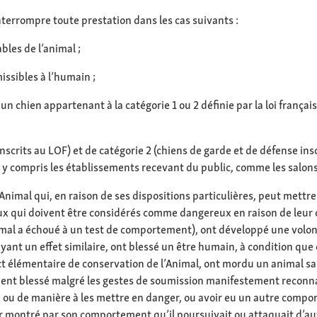
interrompre toute prestation dans les cas suivants :
les de l’animal ;
ssibles à l’humain ;
 chien appartenant à la catégorie 1 ou 2 définie par la loi français
nscrits au LOF) et de catégorie 2 (chiens de garde et de défense in
, y compris les établissements recevant du public, comme les salons
nimal qui, en raison de ses dispositions particulières, peut mettre 
imaux qui doivent être considérés comme dangereux en raison de leu
imal a échoué à un test de comportement), ont développé une volont
yant un effet similaire, ont blessé un être humain, à condition que c
nct élémentaire de conservation de l’Animal, ont mordu un animal sa
ment blessé malgré les gestes de soumission manifestement reconnai
ou de manière à les mettre en danger, ou avoir eu un autre comport
ir montré par son comportement qu’il poursuivait ou attaquait d’a