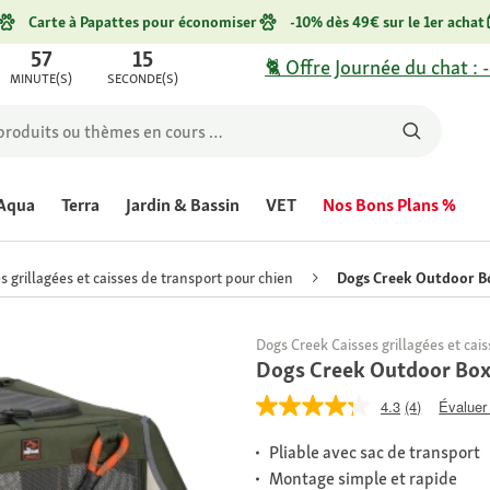
Carte à Papattes pour économiser
-10% dès 49€ sur le 1er achat
57
15
🐈 Offre Journée du chat : 
MINUTE(S)
SECONDE(S)
Aqua
Terra
Jardin & Bassin
VET
Nos Bons Plans %
s grillagées et caisses de transport pour chien
Dogs Creek Outdoor Bo
Dogs Creek Caisses grillagées et cai
Dogs Creek Outdoor Box 
4.3
(4)
Évaluer 
Pliable avec sac de transport
Montage simple et rapide