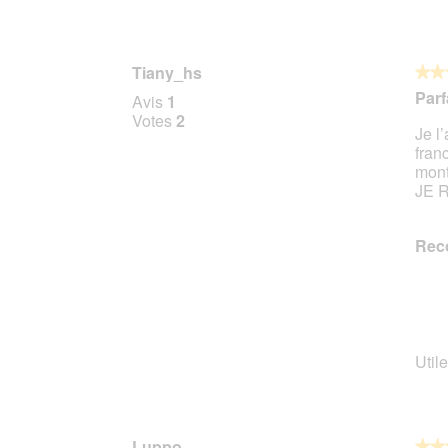
Tiany_hs
★★
★★
5
Parfa
Avis
1
sur
Votes
2
Je l’
5
fran
étoile
mont
JE 
Rec
Utile
Luppo
★★
★★