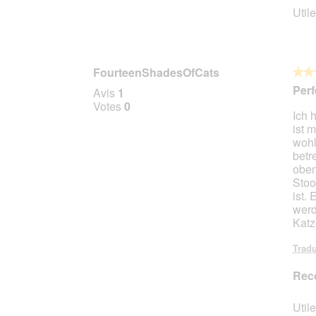
Utile
FourteenShadesOfCats
★★
★★
5
Per
Avis
1
sur
Votes
0
Ich 
5
ist 
étoile
wohl
betr
oben
Stoo
ist.
werd
Katz
Tradu
Rec
Utile