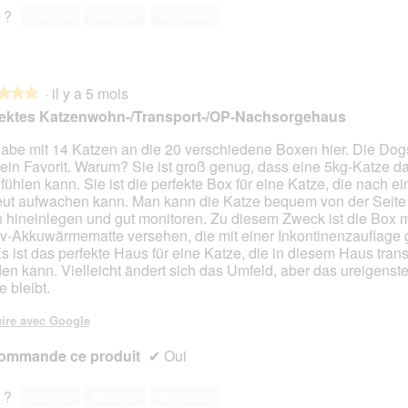
 ?
Oui ·
6
Non ·
0
Signaler
·
il y a 5 mois
★★★
★★★
fektes Katzenwohn-/Transport-/OP-Nachsorgehaus
habe mit 14 Katzen an die 20 verschiedene Boxen hier. Die Do
mein Favorit. Warum? Sie ist groß genug, dass eine 5kg-Katze da
s.
fühlen kann. Sie ist die perfekte Box für eine Katze, die nach e
eut aufwachen kann. Man kann die Katze bequem von der Seite
 hineinlegen und gut monitoren. Zu diesem Zweck ist die Box m
v-Akkuwärmematte versehen, die mit einer Inkontinenzauflage 
 Es ist das perfekte Haus für eine Katze, die in diesem Haus trans
en kann. Vielleicht ändert sich das Umfeld, aber das ureigenst
e bleibt.
ire avec Google
ommande ce produit
✔
Oui
 ?
Oui ·
0
Non ·
0
Signaler