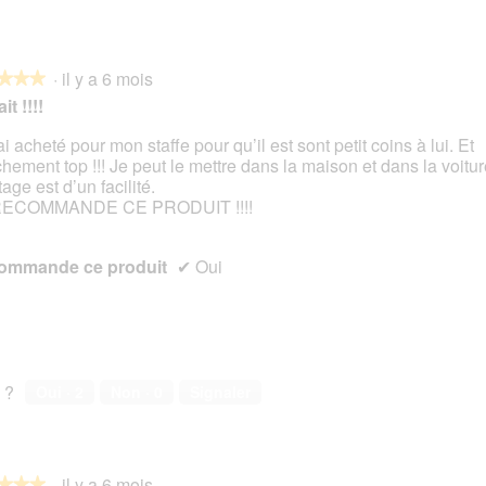
·
il y a 6 mois
★★★
★★★
it !!!!
ai acheté pour mon staffe pour qu’il est sont petit coins à lui. Et
chement top !!! Je peut le mettre dans la maison et dans la voitur
s.
age est d’un facilité.
RECOMMANDE CE PRODUIT !!!!
ommande ce produit
✔
Oui
 ?
Oui ·
2
Non ·
0
Signaler
·
il y a 6 mois
★★★
★★★