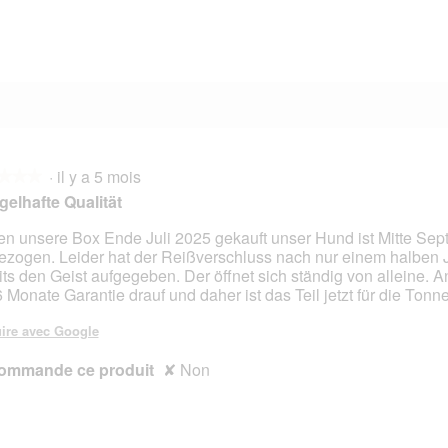
0 avis avec 1 étoile.
Sélectionnez pour filtrer les avis avec 1 étoile.
·
il y a 5 mois
★★★
★★★
elhafte Qualität
n unsere Box Ende Juli 2025 gekauft unser Hund ist Mitte Se
ezogen. Leider hat der Reißverschluss nach nur einem halben 
s.
its den Geist aufgegeben. Der öffnet sich ständig von alleine. A
6 Monate Garantie drauf und daher ist das Teil jetzt für die Tonne
ire avec Google
ommande ce produit
✘
Non