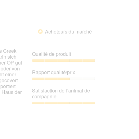
l’animal
de
compagnie,
5
sur
Acheteurs du marché
5
*
gs Creek
Qualité de produit
rin sich
iner OP gut
Qualité
 oder von
de
Rapport qualité/prix
it einer
produit,
gecovert
5
Rapport
portiert
sur
qualité/prix,
Satisfaction de l’animal de
e Haus der
5
3
compagnie
sur
5
Satisfaction
de
l’animal
de
compagnie,
5