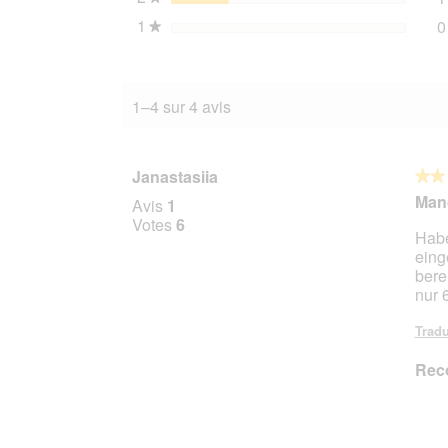
1
étoiles
0
★
1–4 sur 4 avis
Janastasiia
★★
★★
2
Mang
Avis
1
sur
Votes
6
Habe
5
eing
étoile
bere
nur 
Tradu
Rec