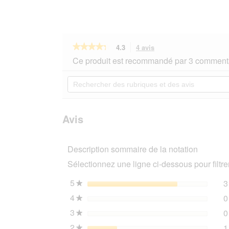
★★★★★
★★★★★
4.3
4 avis
Cette
action
4.3
Ce produit est recommandé par 3 commenta
sur
vous
5
redirigera
Rechercher
étoiles.
vers
des
Lire
les
rubriques
les
avis.
et
avis
sur
des
Avis
Dogs
avis
Creek
Outdoor
Description sommaire de la notation
Box
pour
Sélectionnez une ligne ci-dessous pour filtrer
chien
S
5
étoiles
3
★
4
étoiles
0
★
3
étoiles
0
★
2
étoiles
1
★