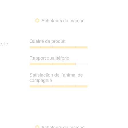
sur
5
Acheteurs du marché
*
Qualité de produit
e, le
Qualité
de
Rapport qualité/prix
produit,
5
Rapport
sur
qualité/prix,
Satisfaction de l’animal de
5
4
compagnie
sur
5
Satisfaction
de
l’animal
de
compagnie,
5
sur
Acheteurs du marché
*