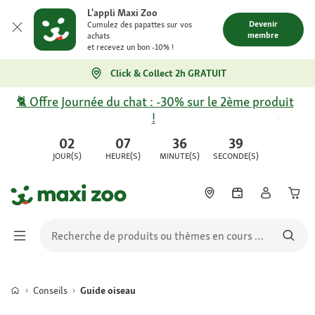
L'appli Maxi Zoo
Devenir
Cumulez des papattes sur vos
membre
achats
et recevez un bon -10% !
Click & Collect 2h GRATUIT
🐈 Offre Journée du chat : -30% sur le 2ème produit
!
02
07
36
39
JOUR(S)
HEURE(S)
MINUTE(S)
SECONDE(S)
Conseils
Guide oiseau