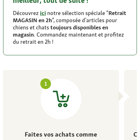
meilleur, tout de suite !
Découvrez
ici
notre sélection spéciale “
Retrait
MAGASIN en 2h
”, composée d’articles pour
chiens et chats
toujours disponibles en
magasin
. Commandez maintenant et profitez
du retrait en 2h !
1
Faites vos achats comme
Ch