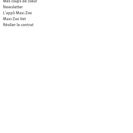
Mes coups de coeur
Newsletter
L'appli Maxi Zoo
Maxi Zoo Vet
Résilier le contrat
Vos avantages
Retrait en Click & Collect
Service client gratuit
Paiement sécurisé (SSL)
Retour offert sous 30 jours
Les marques exclusives Maxi Zoo
Maxi Zoo friends
Nos magasins
Trouver un magasin
Services dans nos magasins
Ouvertures
Contact