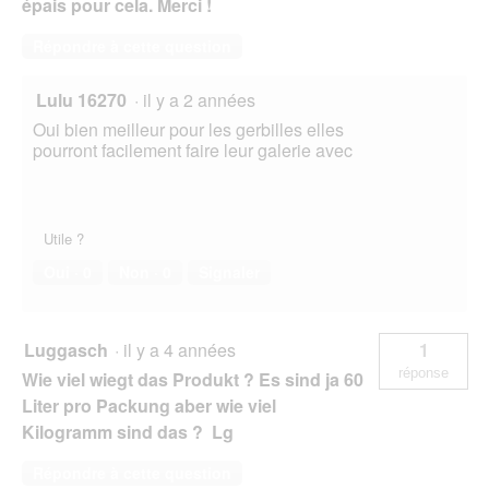
épais pour cela. Merci !
Répondre à cette question
Lulu 16270
·
il y a 2 années
Oui bien meilleur pour les gerbilles elles
pourront facilement faire leur galerie avec
Utile ?
Oui ·
0
Non ·
0
Signaler
Luggasch
·
il y a 4 années
1
réponse
Wie viel wiegt das Produkt ? Es sind ja 60
Liter pro Packung aber wie viel
Kilogramm sind das ? Lg
Répondre à cette question