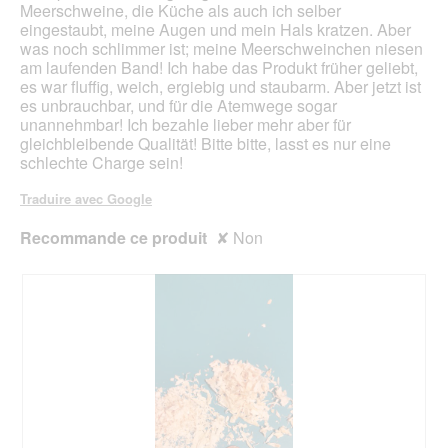
Meerschweine, die Küche als auch ich selber
e
t
r
eingestaubt, meine Augen und mein Hals kratzen. Aber
d
e
t
was noch schlimmer ist; meine Meerschweinchen niesen
i
t
u
am laufenden Band! Ich habe das Produkt früher geliebt,
a
w
r
es war fluffig, weich, ergiebig und staubarm. Aber jetzt ist
l
a
e
es unbrauchbar, und für die Atemwege sogar
o
s
d
unannehmbar! Ich bezahle lieber mehr aber für
g
d
'
gleichbleibende Qualität! Bitte bitte, lasst es nur eine
u
i
u
schlechte Charge sein!
e
c
n
.
k
e
Traduire avec Google
e
b
r
o
Recommande ce produit
✘
Non
a
î
l
t
s
e
d
d
i
e
e
d
S
i
t
a
r
l
e
o
u
g