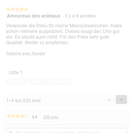
d
t
e
i
★★★★★
★★★★★
u
o
Amoureux des animaux
·
il y a 6 années
5
t
n
sur
l
e
Verwende die Streu für meine Meerschweinchen. Habe
5
i
n
schon mehrere ausprobiert. Dieses saugt den Urin gut
étoiles.
c
t
ein. Es staubt auch nicht. Für den Preis sehr gute
h
r
Qualität. Weiter zu empfehlen.
d
a
a
î
Traduire avec Google
s
n
d
e
i
r
Utile ?
e
a
o
l
Oui ·
22
Non ·
1
Signaler
b
'
e
o
r
u
1–4 sur 233 avis
Précédent
◄
Suiva
►
e
v
Reviews
Revie
P
e
a
r
★★★★★
★★★★★
4.4
233 avis
Cette
c
t
action
4.4
k
u
sur
vous
Rechercher
Rec
u
r
5