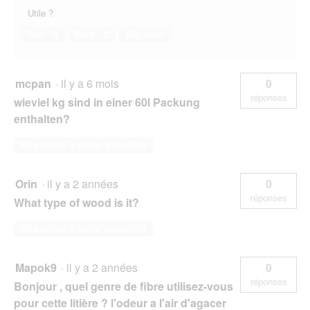
Utile ?
Oui ·
5
Non ·
2
Signaler
mcpan
·
il y a 6 mois
0
réponses
wieviel kg sind in einer 60l Packung
enthalten?
Répondre à cette question
Orin
·
il y a 2 années
0
réponses
What type of wood is it?
Répondre à cette question
Mapok9
·
il y a 2 années
0
réponses
Bonjour , quel genre de fibre utilisez-vous
pour cette litière ? l'odeur a l'air d'agacer