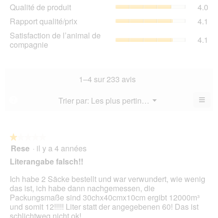
Qua
Qualité de produit
4.0
val
de
de
Rap
Rapport qualité/prix
4.1
pro
la
qua
La
Sat
Satisfaction de l’animal de
not
La
4.1
val
de
compagnie
mo
val
de
l’a
est
de
la
de
4.4
la
not
co
sur
not
mo
La
1–4 sur 233 avis
5.
mo
est
val
est
4
de
≡
Menu
Trier par:
Les plus pertinents
?
4.1
▼
sur
la
Cliq
sur
5.
not
sur
5.
le
mo
bou
est
suiv
★★★★★
★★★★★
4.1
pour
Rese
·
il y a 4 années
1
mett
sur
sur
à
Literangabe falsch!!
5.
jour
5
le
étoiles.
Ich habe 2 Säcke bestellt und war verwundert, wie wenig
cont
ci-
das ist, ich habe dann nachgemessen, die
des
Packungsmaße sind 30chx40cmx10cm ergibt 12000m³
und somit 12!!!!! Liter statt der angegebenen 60! Das ist
schlichtweg nicht ok!