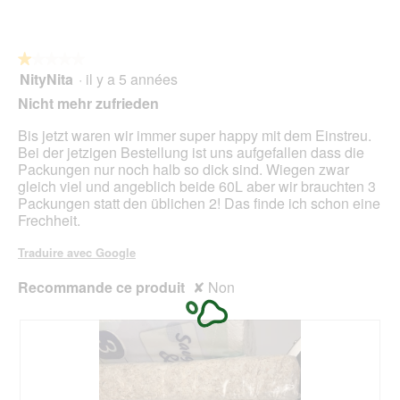
sur
t
n
5
t
r
★★★★★
★★★★★
a
NityNita
·
il y a 5 années
î
1
n
sur
Nicht mehr zufrieden
e
5
r
étoiles.
Bis jetzt waren wir immer super happy mit dem Einstreu.
a
Bei der jetzigen Bestellung ist uns aufgefallen dass die
l
Packungen nur noch halb so dick sind. Wiegen zwar
'
gleich viel und angeblich beide 60L aber wir brauchten 3
o
Packungen statt den üblichen 2! Das finde ich schon eine
u
Frechheit.
v
e
Traduire avec Google
r
t
Recommande ce produit
✘
Non
u
r
e
d
'
u