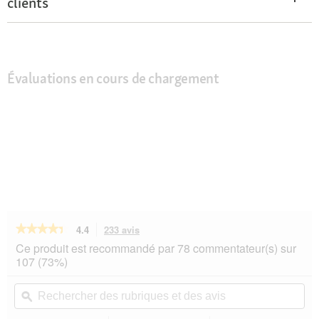
clients
Évaluations en cours de chargement
★★★★★
★★★★★
4.4
233 avis
Cette
action
4.4
Ce produit est recommandé par 78 commentateur(s) sur
sur
vous
107 (73%)
5
redirigera
étoiles.
vers
Rechercher
Rec
Lire
les
des
ϙ
de
les
avis.
rubriques
rub
avis