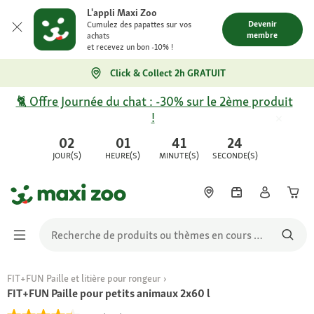
L'appli Maxi Zoo
Devenir
Cumulez des papattes sur vos
membre
achats
et recevez un bon -10% !
Click & Collect 2h GRATUIT
🐈 Offre Journée du chat : -30% sur le 2ème produit
!
02
01
41
24
JOUR(S)
HEURE(S)
MINUTE(S)
SECONDE(S)
FIT+FUN Paille et litière pour rongeur
FIT+FUN Paille pour petits animaux 2x60 l