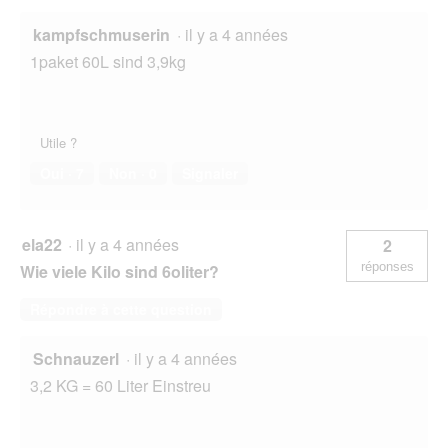
kampfschmuserin
·
il y a 4 années
1paket 60L sind 3,9kg
Utile ?
Oui ·
7
Non ·
0
Signaler
ela22
·
il y a 4 années
2
réponses
Wie viele Kilo sind 6oliter?
Répondre à cette question
Schnauzerl
·
il y a 4 années
3,2 KG = 60 Liter Einstreu