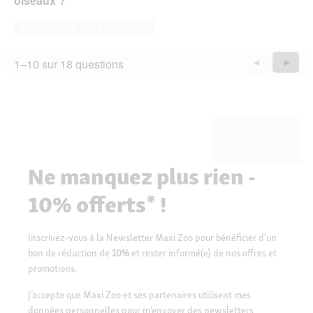
oiseaux ?
Répondre à cette question
1–10 sur 18 questions
Précédent
◄
Suiva
►
Questions
Quest
Ne manquez plus rien -
10% offerts* !
Inscrivez-vous à la Newsletter Maxi Zoo pour bénéficier d’un
bon de réduction de
10%
et rester informé(e) de nos offres et
promotions.
J’accepte que Maxi Zoo et ses partenaires utilisent mes
données personnelles pour m’envoyer des newsletters