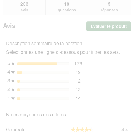
sur
et
et
233
18
5
FIT+FUN
des
de
avis
questions
réponses
Paille
avis
avi
pour
petits
Avis
Évaluer le produit
.
animaux
2x60
Cet
l
act
Description sommaire de la notation
ent
l'o
Sélectionnez une ligne ci-dessous pour filtrer les avis.
d'u
boî
5
étoiles
176
176 avis avec 5 étoiles.
Sélectionnez pour filtrer 
★
de
4
étoiles
19
dia
19 avis avec 4 étoiles.
Sélectionnez pour filtrer 
★
3
étoiles
12
12 avis avec 3 étoiles.
Sélectionnez pour filtrer 
★
2
étoiles
12
12 avis avec 2 étoiles.
Sélectionnez pour filtrer 
★
1
étoiles
14
14 avis avec 1 étoile.
Sélectionnez pour filtrer 
★
Notes moyennes des clients
Gén
Générale
4.4
★★★★★
★★★★★
La