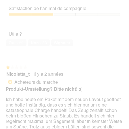
n
3
Rapport
t
r
e
t
.
e
sur
qualité/prix,
n
a
r
e
Satisfaction de l’animal de compagnie
b
5
1
o
l
K
a
o
sur
c
'
Satisfaction
a
c
î
5
h
o
de
n
t
t
v
u
l’animal
i
i
e
Utile ?
i
v
de
s
o
d
e
e
compagnie,
t
n
Oui ·
29
Non ·
33
Signaler
e
l
r
2
e
e
d
P
t
sur
r
n
i
l
u
5
i
t
a
a
r
m
r
l
t
e
★★★★★
★★★★★
V
a
o
z
d
Nicoletta_t
·
il y a 2 années
e
î
1
g
!
'
r
n
sur
Acheteurs du marché
u
*
u
g
e
5
e
Produkt-Umstellung? Bitte nicht! :(
n
l
r
étoiles.
.
e
e
a
Ich habe heute ein Paket mit dem neuen Layout geöffnet
b
i
l
und hoffe inständig, dass es sich hier nur um eine
o
c
'
katastrophale Charge handelt! Das Zeug zerfällt schon
î
h
o
beim bloßen Hinsehen zu Staub. Es handelt sich hier
t
(
u
regelrecht maximal um Sägemehl, aber in keinster Weise
e
i
v
um Späne. Trotz ausgiebigem Lüften sind sowohl die
d
s
e