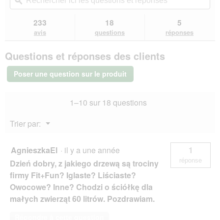
redirigera
ici
ϙ
ici
n
e
étoiles.
vers
les
les
g
d
Lire
les
questions
que
233
18
5
s
'
les
avis.
et
et
avis
c
u
avis
questions
réponses
sur
réponses
rép
h
n
FIT+FUN
m
e
Questions et réponses des clients
Paille
ä
b
pour
l
o
petits
Poser une question sur le produit
animaux
e
î
2x60
r
t
l
i
e
1–10 sur 18 questions
s
d
t
e
Menu
Trier par:
d
▼
i
a
AgnieszkaEl
·
il y a une année
1
l
réponse
o
Dzień dobry, z jakiego drzewą są trociny
g
firmy Fit+Fun? Iglaste? Liściaste?
u
Owocowe? Inne? Chodzi o ściółkę dla
e
małych zwierząt 60 litrów. Pozdrawiam.
.
Répondre à cette question