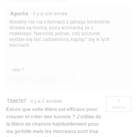
Agucha
·
il y a une année
Niestety nie ma informacji z jakiego konkretnie
drzewa są trociny, poza wzmianką że z
miękkiego. Niemniej jednak, mój szczurek
wydaje się być zadowolony,,kąpiąc" się w tych
trocinach.
Utile ?
Oui ·
0
Non ·
0
Signaler
Titit6767
·
il y a 2 années
1
réponse
Est-ce que cette litière est efficace pour
creuser et créer des tunnels ? J'utilise de
la litière de chanvre habituellement pour
ma gerbille mais les morceaux sont trop