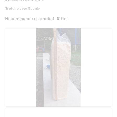
Traduire avec Google
Recommande ce produit
✘
Non
A
P
v
h