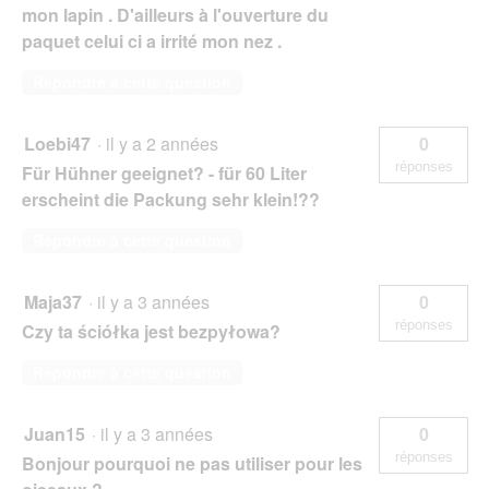
mon lapin . D'ailleurs à l'ouverture du
paquet celui ci a irrité mon nez .
Répondre à cette question
Loebi47
·
il y a 2 années
0
réponses
Für Hühner geeignet? - für 60 Liter
erscheint die Packung sehr klein!??
Répondre à cette question
Maja37
·
il y a 3 années
0
réponses
Czy ta ściółka jest bezpyłowa?
Répondre à cette question
Juan15
·
il y a 3 années
0
réponses
Bonjour pourquoi ne pas utiliser pour les