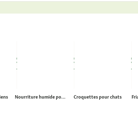
iens
Nourriture humide pour
Croquettes pour chats
Fri
chiens