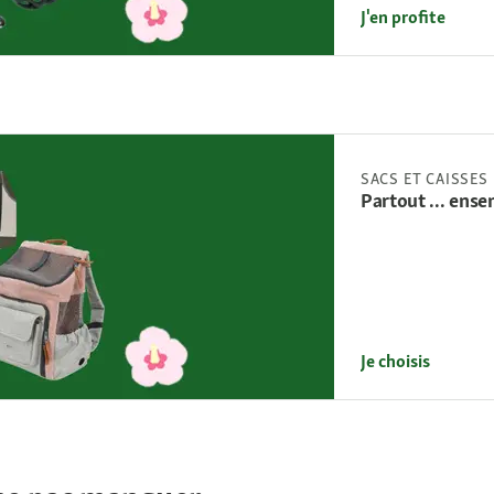
J'en profite
SACS ET CAISSES
Partout ... ense
Je choisis