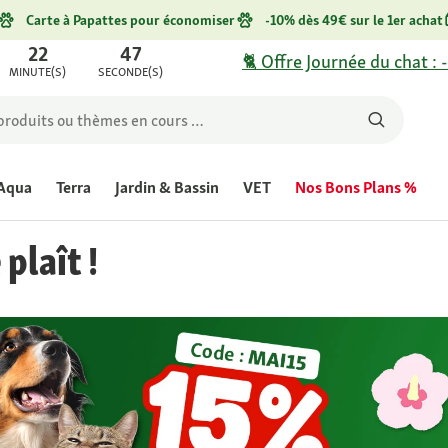
Carte à Papattes pour économiser
-10% dès 49€ sur le 1er achat
22
47
🐈 Offre Journée du chat : 
MINUTE(S)
SECONDE(S)
Aqua
Terra
Jardin & Bassin
VET
Nos Bons Plans %
 plaît !