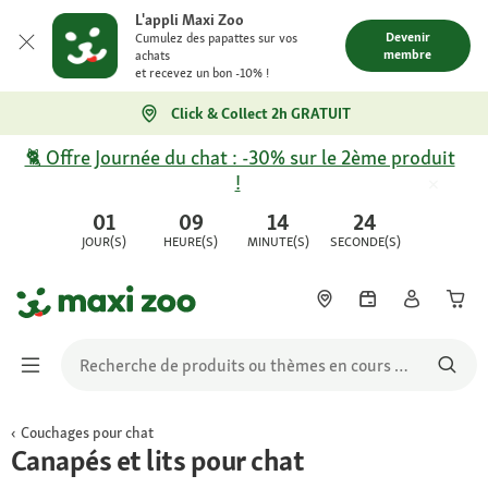
L'appli Maxi Zoo
Devenir
Cumulez des papattes sur vos
membre
achats
et recevez un bon -10% !
Click & Collect 2h GRATUIT
🐈 Offre Journée du chat : -30% sur le 2ème produit
!
01
09
14
24
JOUR(S)
HEURE(S)
MINUTE(S)
SECONDE(S)
Couchages pour chat
Canapés et lits pour chat