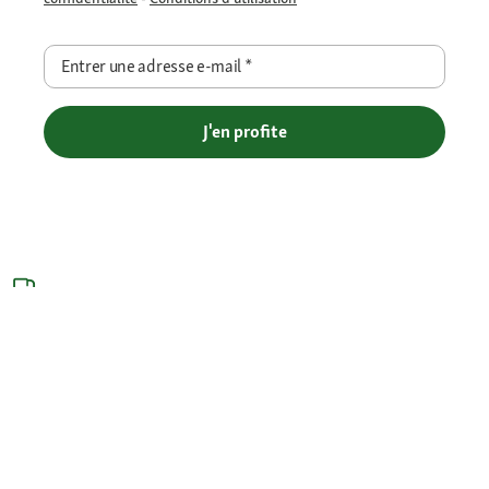
Entrer une adresse e-mail
*
J'en profite
Livraison gratuite en Click et Collect - Livraison à domicile offerte
dès 69€ et Point Relais dès 49€
Retour offert
Paiement sécurisé (SSL)
Contact : 04 81 68 28 06