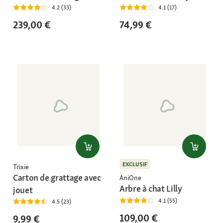
4.2 (33)
4.1 (17)
239,00 €
74,99 €
EXCLUSIF
Trixie
Carton de grattage avec
AniOne
Arbre à chat Lilly
jouet
4.1 (55)
4.5 (23)
109,00 €
9,99 €