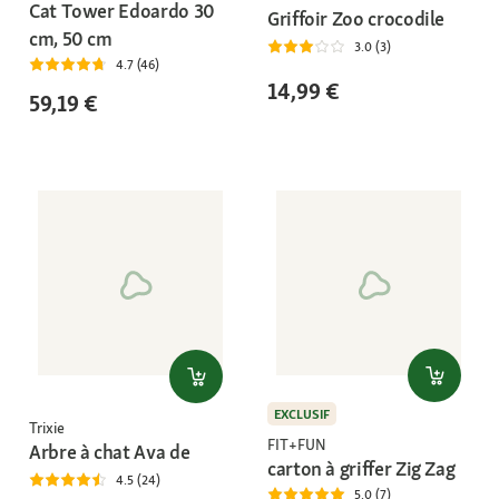
Cat Tower Edoardo 30
Griffoir Zoo crocodile
cm, 50 cm
3.0 (3)
4.7 (46)
14,99 €
59,19 €
EXCLUSIF
Trixie
FIT+FUN
Arbre à chat Ava de
carton à griffer Zig Zag
4.5 (24)
5.0 (7)