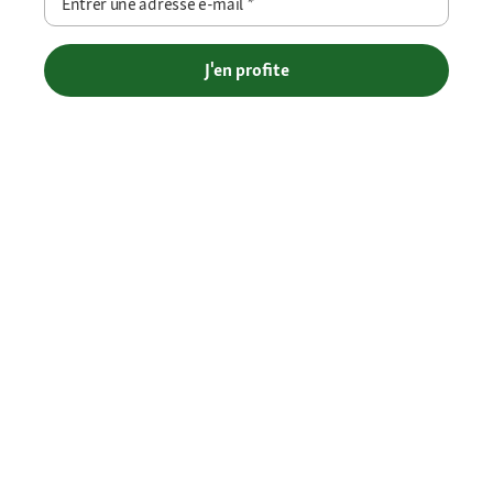
Entrer une adresse e-mail
*
J'en profite
Livraison gratuite en Click et Collect - Livraison à domicile offerte
dès 69€ et Point Relais dès 49€
Retour offert
Paiement sécurisé (SSL)
Contact : 04 81 68 28 06