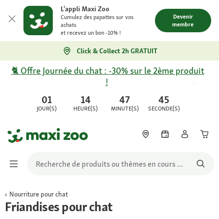
L'appli Maxi Zoo
Devenir
Cumulez des papattes sur vos
membre
achats
et recevez un bon -10% !
Click & Collect 2h GRATUIT
🐈 Offre Journée du chat : -30% sur le 2ème produit
!
01
14
47
45
JOUR(S)
HEURE(S)
MINUTE(S)
SECONDE(S)
Nourriture pour chat
Friandises pour chat