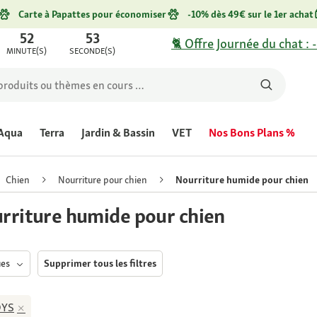
Carte à Papattes pour économiser
-10% dès 49€ sur le 1er achat
52
53
🐈 Offre Journée du chat : 
MINUTE(S)
SECONDE(S)
Aqua
Terra
Jardin & Bassin
VET
Nos Bons Plans %
Chien
Nourriture pour chien
Nourriture humide pour chien
rriture humide pour chien
ues
Supprimer tous les filtres
DYS