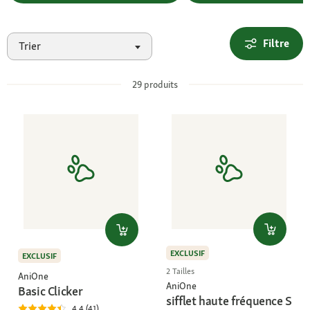
Filtre
Trier
29
produits
EXCLUSIF
EXCLUSIF
2 Tailles
AniOne
AniOne
Basic Clicker
sifflet haute fréquence S
4.4 (41)