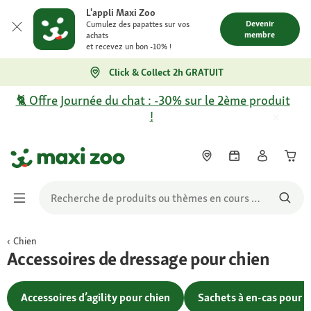
L'appli Maxi Zoo
Devenir
Cumulez des papattes sur vos
membre
achats
et recevez un bon -10% !
Click & Collect 2h GRATUIT
🐈 Offre Journée du chat : -30% sur le 2ème produit
!
Chien
Accessoires de dressage pour chien
Accessoires d’agility pour chien
Sachets à en-cas pour c