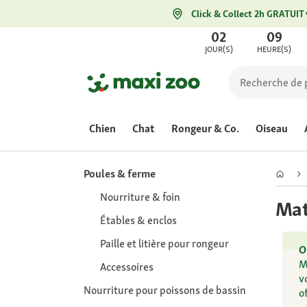
Click & Collect 2h GRATUIT
02
09
JOUR(S)
HEURE(S)
Chien
Chat
Rongeur & Co.
Oiseau
Poules & ferme
Nourriture & foin
Mat
Étables & enclos
Paille et litière pour rongeur
O
M
Accessoires
v
Nourriture pour poissons de bassin
o