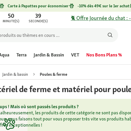
Carte à Papattes pour économiser
-10% dès 49€ sur le 1er achat
50
39
🐈 Offre Journée du chat : 
MINUTE(S)
SECONDE(S)
Aqua
Terra
Jardin & Bassin
VET
Nos Bons Plans %
Jardin & bassin
Poules & ferme
ériel de ferme et matériel pour poul
ups ! Mais où sont passés les produits ?
alheureusement, les produits de cette catégorie ne sont pas dispo
ous, nous faisons tout pour vous proposer très vite vos produits 
ffres exceptionnelles !