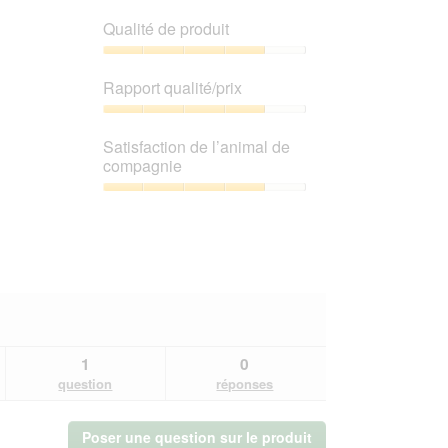
est
Qualité de produit
4
sur
Qualité
5.
de
Rapport qualité/prix
produit,
4
Rapport
sur
qualité/prix,
Satisfaction de l’animal de
5
4
compagnie
sur
5
Satisfaction
de
l’animal
de
compagnie,
4
sur
5
1
0
question
réponses
Poser une question sur le produit