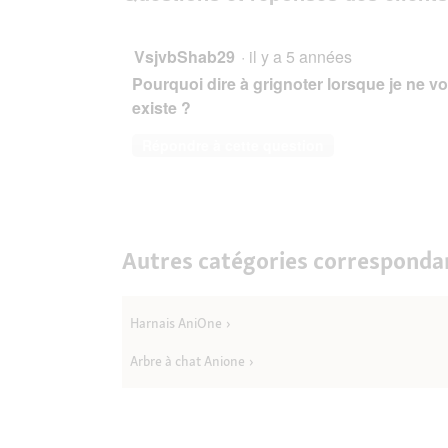
sur
réponses
AniOne
Corde
à
VsjvbShab29
·
il y a 5 années
grignoter
Pourquoi dire à grignoter lorsque je ne vo
ANIO
existe ?
Répondre à cette question
Autres catégories corresponda
Harnais AniOne
Arbre à chat Anione