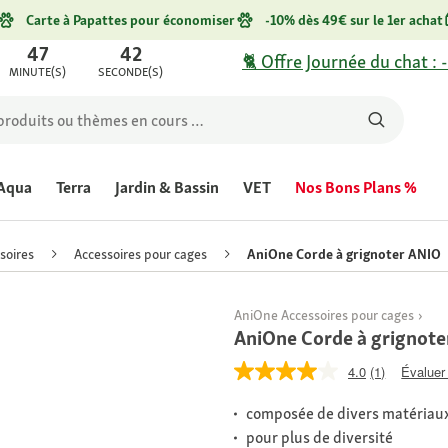
Carte à Papattes pour économiser
-10% dès 49€ sur le 1er achat
47
42
🐈 Offre Journée du chat : 
MINUTE(S)
SECONDE(S)
Aqua
Terra
Jardin & Bassin
VET
Nos Bons Plans %
ssoires
Accessoires pour cages
AniOne Corde à grignoter ANIO
AniOne Accessoires pour cages
AniOne Corde à grignot
4.0
(1)
Évaluer 
composée de divers matériaux
pour plus de diversité