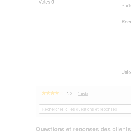
Votes
0
Parf
5
étoile
Rec
Utile
★★★★★
★★★★★
4.0
1 avis
Cette
action
4
sur
vous
Rechercher
5
redirigera
ici
étoiles.
vers
les
Lire
les
questions
les
avis.
et
Questions et réponses des clients
avis