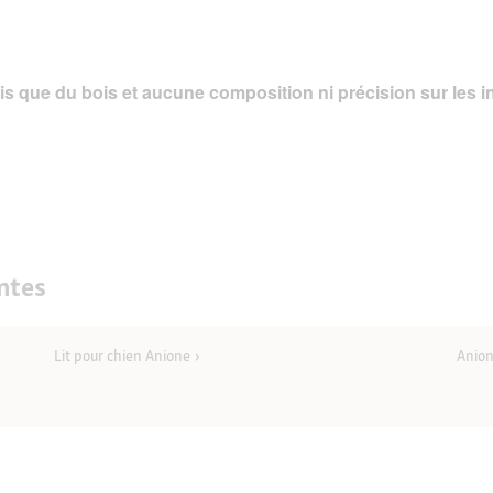
réponses
is que du bois et aucune composition ni précision sur les i
ntes
Lit pour chien Anione
Anion