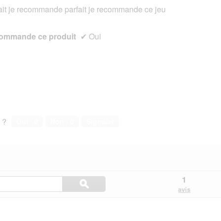
ait je recommande parfait je recommande ce jeu
s.
ommande ce produit
✔
Oui
 ?
Oui ·
0
Non ·
0
Signaler
Rechercher
1
ϙ
ici
Rechercher
avis
les
questions
et