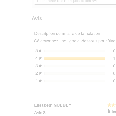
vers
des
Lire
les
rubriques
les
avis.
et
avis
sur
des
Avis
AniOne
avis
Corde
à
Description sommaire de la notation
grignoter
ANIO
Sélectionnez une ligne ci-dessous pour filtrer
5
étoiles
0
★
4
étoiles
1
★
3
étoiles
0
★
2
étoiles
0
★
1
étoiles
0
★
Elisabeth GUEBEY
★★
★★
4
À te
Avis
8
sur