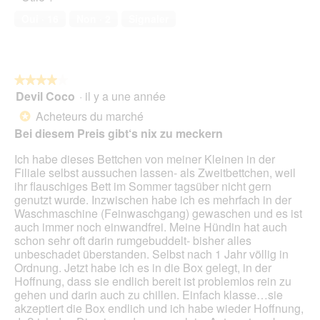
compagnie,
Oui ·
16
Non ·
2
Signaler
5
sur
5
★★★★★
★★★★★
Devil Coco
·
il y a une année
4
sur
Acheteurs du marché
*
5
Bei diesem Preis gibt‘s nix zu meckern
étoiles.
Ich habe dieses Bettchen von meiner Kleinen in der
Filiale selbst aussuchen lassen- als Zweitbettchen, weil
ihr flauschiges Bett im Sommer tagsüber nicht gern
genutzt wurde. Inzwischen habe ich es mehrfach in der
Waschmaschine (Feinwaschgang) gewaschen und es ist
auch immer noch einwandfrei. Meine Hündin hat auch
schon sehr oft darin rumgebuddelt- bisher alles
unbeschadet überstanden. Selbst nach 1 Jahr völlig in
Ordnung. Jetzt habe ich es in die Box gelegt, in der
Hoffnung, dass sie endlich bereit ist problemlos rein zu
gehen und darin auch zu chillen. Einfach klasse…sie
akzeptiert die Box endlich und ich habe wieder Hoffnung,