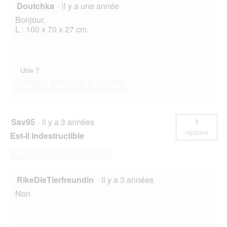
Doutchka
·
il y a une année
Bonjour,
L : 100 x 70 x 27 cm.
Utile ?
Oui ·
1
Non ·
0
Signaler
Sav95
·
il y a 3 années
1
réponse
Est-il indestructible
Répondre à cette question
RikeDieTierfreundin
·
il y a 3 années
Non