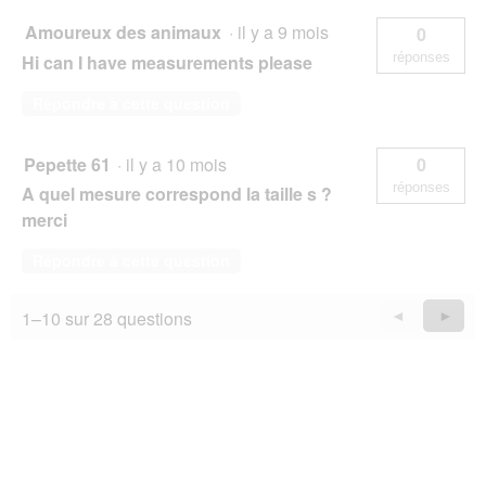
Amoureux des animaux
·
il y a 9 mois
0
réponses
Hi can I have measurements please
Répondre à cette question
Pepette 61
·
il y a 10 mois
0
réponses
A quel mesure correspond la taille s ?
merci
Répondre à cette question
1–10 sur 28 questions
Précédent
◄
Suiva
►
Questions
Quest