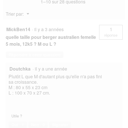
1–10 sur 28 questions
Menu
Trier par:
▼
MickBen14
·
il y a 3 années
1
réponse
quelle taille pour berger australien femelle
5 mois, 12k5 ? M ou L ?
Répondre à cette question
Doutchka
·
il y a une année
Plutôt L que M d'autant plus qu'elle n'a pas fini
sa croissance.
M : 80 x 55 x 23 cm
L : 100 x 70 x 27 cm.
Utile ?
Oui ·
1
Non ·
0
Signaler