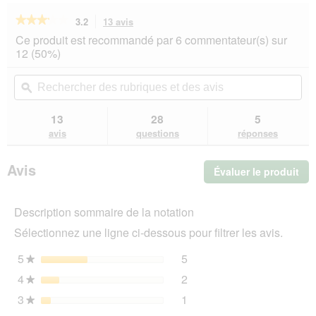
★★★★★
★★★★★
3.2
13 avis
Cette
action
3.2
Ce produit est recommandé par 6 commentateur(s) sur
sur
vous
12 (50%)
5
redirigera
étoiles.
vers
Rechercher
Rec
Lire
les
des
ϙ
de
les
avis.
rubriques
rub
avis
sur
et
et
13
28
5
FIT+FUN
des
de
avis
questions
réponses
Couchage
avis
avi
beige
S
Avis
Évaluer le produit
.
Cet
act
Description sommaire de la notation
ent
l'o
Sélectionnez une ligne ci-dessous pour filtrer les avis.
d'u
boî
5
étoiles
5
5 avis avec 5 étoiles.
Sélectionnez pour filtrer l
★
de
4
étoiles
2
dia
2 avis avec 4 étoiles.
Sélectionnez pour filtrer l
★
3
étoiles
1
1 avis avec 3 étoiles.
Sélectionnez pour filtrer l
★