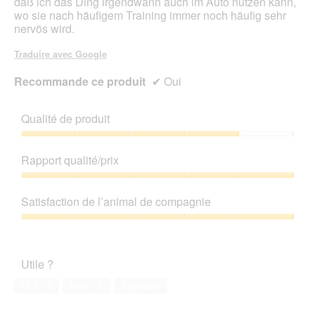
daß ich das Ding irgendwann auch im Auto nutzen kann,
wo sie nach häufigem Training immer noch häufig sehr
nervös wird.
Traduire avec Google
Recommande ce produit
✔
Oui
Qualité de produit
Qualité
de
Rapport qualité/prix
produit,
4
Rapport
sur
qualité/prix,
Satisfaction de l’animal de compagnie
5
5
sur
Satisfaction
5
de
l’animal
Utile ?
de
compagnie,
Oui ·
1
Non ·
0
Signaler
5
sur