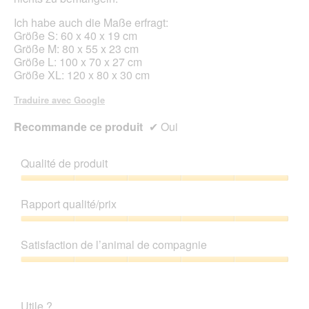
Ich habe auch die Maße erfragt:
Größe S: 60 x 40 x 19 cm
Größe M: 80 x 55 x 23 cm
Größe L: 100 x 70 x 27 cm
Größe XL: 120 x 80 x 30 cm
Traduire avec Google
Recommande ce produit
✔
Oui
Qualité de produit
Qualité
de
Rapport qualité/prix
produit,
5
Rapport
sur
qualité/prix,
Satisfaction de l’animal de compagnie
5
5
sur
Satisfaction
5
de
l’animal
Utile ?
de