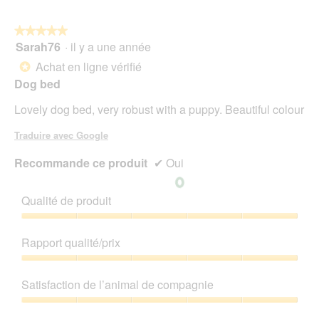
5
★★★★★
★★★★★
Sarah76
·
il y a une année
5
sur
Achat en ligne vérifié
*
5
Dog bed
étoiles.
Lovely dog bed, very robust with a puppy. Beautiful colour
Traduire avec Google
Recommande ce produit
✔
Oui
Qualité de produit
Qualité
de
Rapport qualité/prix
produit,
5
Rapport
sur
qualité/prix,
Satisfaction de l’animal de compagnie
5
5
sur
Satisfaction