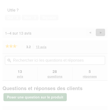
5
de
l’animal
Utile ?
de
compagnie,
Oui ·
2
Non ·
0
Signaler
5
sur
5
1–4 sur 13 avis
Précédent
◄
Suiva
►
Reviews
Revie
★★★★★
★★★★★
3.2
13 avis
Cette
action
3.2
sur
vous
Rechercher
Rec
5
redirigera
ici
ϙ
ici
étoiles.
vers
les
les
Lire
les
questions
que
13
28
5
les
avis.
et
et
avis
avis
questions
réponses
sur
réponses
rép
FIT+FUN
Questions et réponses des clients
Couchage
beige
S
Poser une question sur le produit