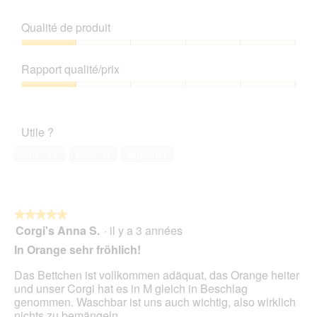
Qualité de produit
Qualité
de
Rapport qualité/prix
produit,
1
Rapport
sur
qualité/prix,
5
1
Utile ?
sur
5
Oui ·
13
Non ·
0
Signaler
★★★★★
★★★★★
Corgi's Anna S.
·
il y a 3 années
5
sur
In Orange sehr fröhlich!
5
étoiles.
Das Bettchen ist vollkommen adäquat, das Orange heiter
und unser Corgi hat es in M gleich in Beschlag
genommen. Waschbar ist uns auch wichtig, also wirklich
nichts zu bemängeln.