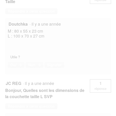
Taille
Répondre à cette question
Doutchka
·
il y a une année
M : 80 x 55 x 23 cm
L : 100 x 70 x 27 cm
Utile ?
Oui ·
0
Non ·
0
Signaler
JC REG
·
il y a une année
1
réponse
Bonjour, Quelles sont les dimensions de
la couchette taille L SVP
Répondre à cette question