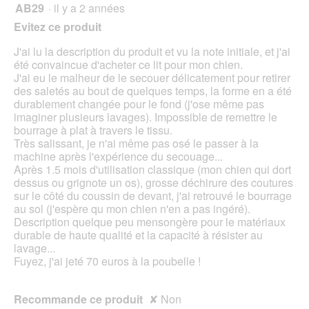
pour
AB29
·
il y a 2 années
1
mett
sur
sur
à
Evitez ce produit
5.
jour
5
le
étoiles.
J'ai lu la description du produit et vu la note initiale, et j'ai
cont
ci-
été convaincue d'acheter ce lit pour mon chien.
des
J'ai eu le malheur de le secouer délicatement pour retirer
des saletés au bout de quelques temps, la forme en a été
durablement changée pour le fond (j'ose même pas
imaginer plusieurs lavages). Impossible de remettre le
bourrage à plat à travers le tissu.
Très salissant, je n'ai même pas osé le passer à la
machine après l'expérience du secouage...
Après 1.5 mois d'utilisation classique (mon chien qui dort
dessus ou grignote un os), grosse déchirure des coutures
sur le côté du coussin de devant, j'ai retrouvé le bourrage
au sol (j'espère qu mon chien n'en a pas ingéré).
Description quelque peu mensongère pour le matériaux
durable de haute qualité et la capacité à résister au
lavage...
Fuyez, j'ai jeté 70 euros à la poubelle !
Recommande ce produit
✘
Non