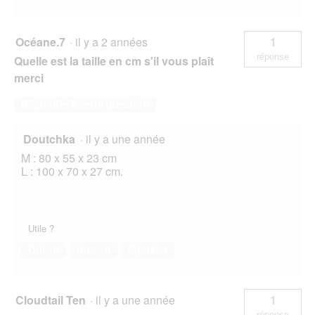
Océane.7
·
il y a 2 années
1
réponse
Quelle est la taille en cm s'il vous plaît
merci
Répondre à cette question
Doutchka
·
il y a une année
M : 80 x 55 x 23 cm
L : 100 x 70 x 27 cm.
Utile ?
Oui ·
0
Non ·
0
Signaler
Cloudtail Ten
·
il y a une année
1
réponse