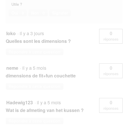
Utile ?
Oui ·
0
Non ·
0
Signaler
Ioko
·
il y a 3 jours
0
réponses
Quelles sont les dimensions ?
Répondre à cette question
neme
·
il y a 5 mois
0
réponses
dimensions de fit+fun couchette
Répondre à cette question
Hadewig123
·
il y a 5 mois
0
réponses
Wat is de afmeting van het kussen ?
Répondre à cette question