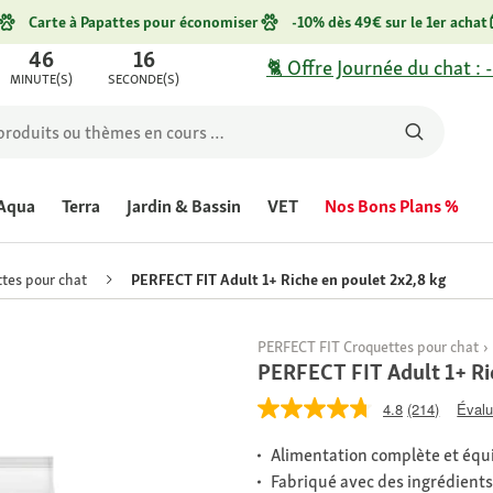
Carte à Papattes pour économiser
-10% dès 49€ sur le 1er achat
46
16
🐈 Offre Journée du chat : 
MINUTE(S)
SECONDE(S)
Aqua
Terra
Jardin & Bassin
VET
Nos Bons Plans %
tes pour chat
PERFECT FIT Adult 1+ Riche en poulet 2x2,8 kg
PERFECT FIT Croquettes pour chat
PERFECT FIT Adult 1+ Ri
4.8
(214)
Évalu
Alimentation complète et équi
Fabriqué avec des ingrédients