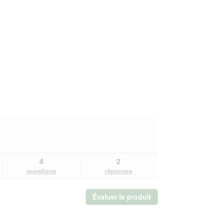
4
2
questions
réponses
Évaluer le produit
.
Cette
action