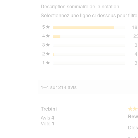
Description sommaire de la notation
1+
Riche
Sélectionnez une ligne ci-dessous pour filtrer
en
poulet
2x2,8
5
étoiles
18
★
kg
4
étoiles
2
★
3
étoiles
3
★
2
étoiles
4
★
1
étoiles
3
★
1–4 sur 214 avis
Trebini
★★
★★
4
Bew
Avis
4
sur
Vote
1
Dies
5
étoile