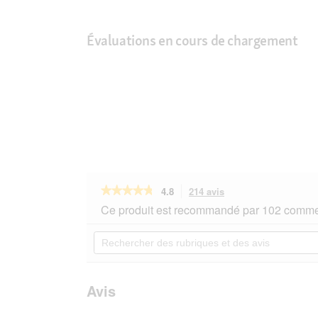
Évaluations en cours de chargement
★★★★★
★★★★★
4.8
214 avis
Cette
action
4.8
Ce produit est recommandé par 102 commen
sur
vous
5
redirigera
Rechercher
étoiles.
vers
des
Lire
les
rubriques
les
avis.
et
avis
sur
des
Avis
PERFECT
avis
FIT
Adult