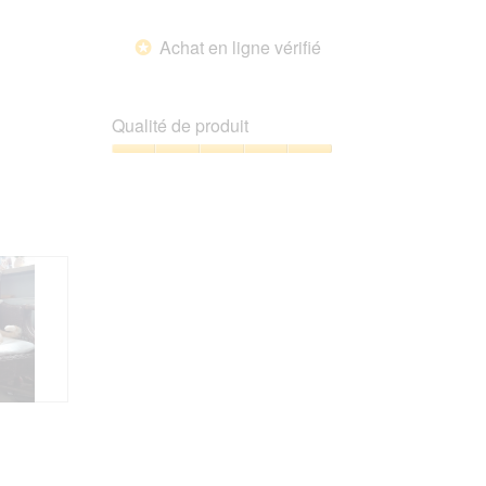
Achat en ligne vérifié
*
Qualité de produit
Qualité
de
produit,
5
sur
5