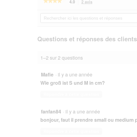
★★★★★
★★★★★
4.0
2 avis
Cette
action
4
sur
vous
Rechercher
5
redirigera
ici
étoiles.
vers
les
Lire
les
questions
les
avis.
et
Questions et réponses des clients
avis
sur
réponses
TAKE
CARE
1–2 sur 2 questions
Brosse
à
démêler
en
Mafie
·
il y a une année
bambou
2
Wie groß ist S und M in cm?
en
1
Répondre à cette question
M
fanfan84
·
il y a une année
bonjour, faut il prendre small ou medium
Répondre à cette question