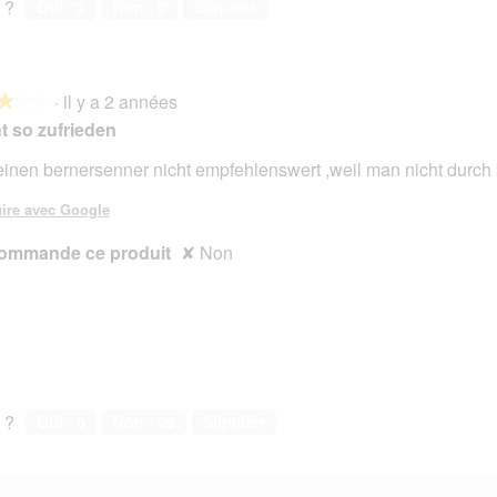
 ?
Oui ·
2
Non ·
0
Signaler
·
il y a 2 années
★★★
★★★
t so zufrieden
einen bernersenner nicht empfehlenswert ,weil man nicht durc
s.
ire avec Google
ommande ce produit
✘
Non
 ?
Oui ·
0
Non ·
20
Signaler