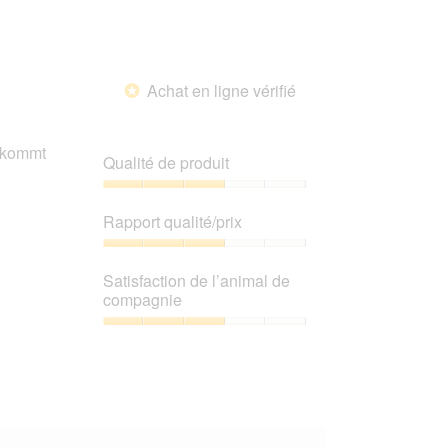
de
compagnie,
5
sur
Achat en ligne vérifié
5
*
h kommt
Qualité de produit
Qualité
de
Rapport qualité/prix
produit,
3
Rapport
sur
qualité/prix,
Satisfaction de l’animal de
5
3
compagnie
sur
5
Satisfaction
de
l’animal
de
compagnie,
3