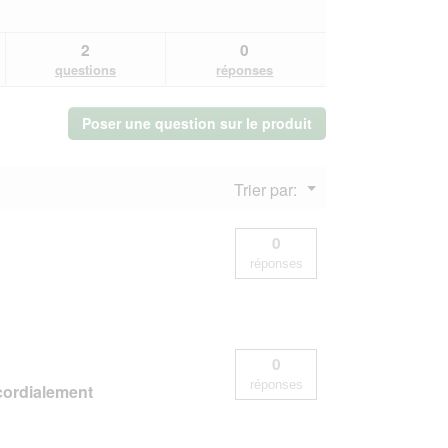
sur
5
2
0
questions
réponses
Poser une question sur le produit
Menu
Trier par:
▼
0
réponses
0
réponses
 cordialement