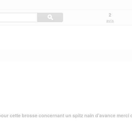
Rechercher
2
ϙ
ici
Rechercher
avis
les
questions
et
réponses
 pour cette brosse concernant un spitz nain d'avance merci