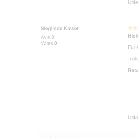
Utile
Sieglinde Kaiser
★★
★★
3
Nich
Avis
2
sur
Votes
0
Für 
5
étoile
Tradu
Rec
Utile