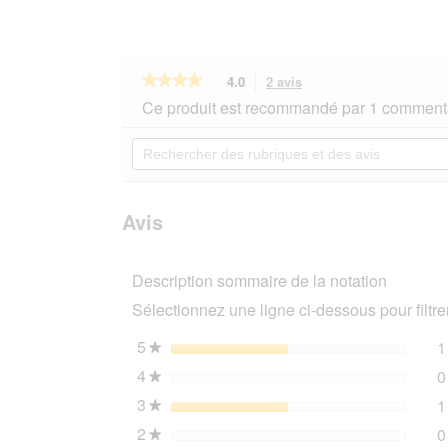
★★★★★
★★★★★
4.0
2 avis
Cette
action
4
Ce produit est recommandé par 1 commenta
sur
vous
5
redirigera
Rechercher
étoiles.
vers
des
Lire
les
rubriques
les
avis.
et
avis
sur
des
Avis
TAKE
avis
CARE
Brosse
Description sommaire de la notation
à
démêler
Sélectionnez une ligne ci-dessous pour filtrer
en
bambou
2
5
étoiles
1
★
en
4
étoiles
0
1
★
M
3
étoiles
1
★
2
étoiles
0
★