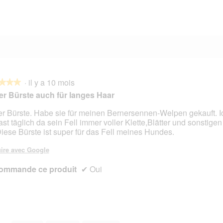
0 avis avec 1 étoile.
Sélectionnez pour filtrer les avis avec 1 étoile.
·
il y a 10 mois
★★★
★★★
r Bürste auch für langes Haar
r Bürste. Habe sie für meinen Bernersennen-Welpen gekauft. I
fast täglich da sein Fell immer voller Klette,Blätter und sonstig
s.
 Diese Bürste ist super für das Fell meines Hundes.
ire avec Google
ommande ce produit
✔
Oui