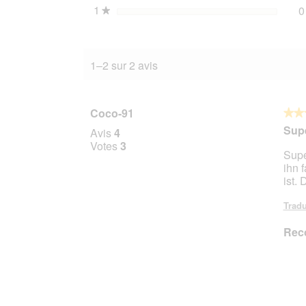
1
étoiles
0
★
1–2 sur 2 avis
Coco-91
★★
★★
5
Supe
Avis
4
sur
Votes
3
Supe
5
ihn 
étoile
ist.
Tradu
Rec