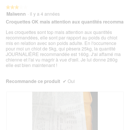
bou
est
suiv
★★★★★
★★★★★
4.8
pour
Maïwenn
·
il y a 4 années
3
mett
sur
sur
à
Croquettes OK mais attention aux quantités recomma
5.
jour
5
le
étoiles.
Les croquettes sont top mais attention aux quantités
cont
ci-
recommandées, elle sont par rapport au poids du chiot
des
mis en relation avec son poids adulte. En l'occurrence
pour moi un chiot de 5kg, qui pèsera 25kg, la quantité
JOURNALIÈRE recommandée est 160g. J'ai affamé ma
chienne et l'ai vu magrir à vue d'œil. Je lui donne 280g
elle est bien maintenant !
Recommande ce produit
✔
Oui