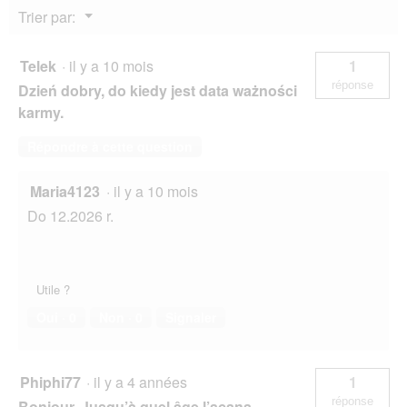
Menu
Trier par:
▼
Telek
·
il y a 10 mois
1
réponse
Dzień dobry, do kiedy jest data ważności
karmy.
Répondre à cette question
Maria4123
·
il y a 10 mois
Do 12.2026 r.
Utile ?
Oui ·
0
Non ·
0
Signaler
Phiphi77
·
il y a 4 années
1
réponse
Bonjour. Jusqu’à quel âge l’acana