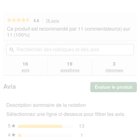
★★★★★
★★★★★
4.6
16 avis
Cette
action
4.6
Ce produit est recommandé par 11 commentateur(s) sur
sur
vous
11 (100%)
5
redirigera
étoiles.
vers
Rechercher
Rec
Lire
les
des
ϙ
de
les
avis.
rubriques
rub
avis
sur
et
et
16
19
3
ACANA
des
de
avis
questions
réponses
Puppy
avis
avi
11,4
kg
Avis
Évaluer le produit
.
Cet
act
Description sommaire de la notation
ent
l'o
Sélectionnez une ligne ci-dessous pour filtrer les avis.
d'u
boî
5
étoiles
13
13 avis avec 5 étoiles.
Sélectionnez pour filtrer 
★
de
4
étoiles
1
dia
1 avis avec 4 étoiles.
Sélectionnez pour filtrer l
★