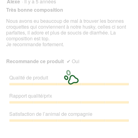
Alexe
·
il y a 5 années
5
d
sur
Très bonne composition
'
5
u
étoiles.
Nous avons eu beaucoup de mal à trouver les bonnes
n
croquettes qui conviennent à notre husky, celles ci sont
e
parfaites, il adore et plus de soucis de diarrhée. La
b
composition est top.
o
Je recommande fortement.
î
t
e
Recommande ce produit
✔
Oui
d
e
d
Qualité de produit
i
a
Qualité
l
de
Rapport qualité/prix
o
produit,
g
5
Rapport
u
sur
qualité/prix,
Satisfaction de l’animal de compagnie
e
5
5
.
sur
Satisfaction
5
de
l’animal