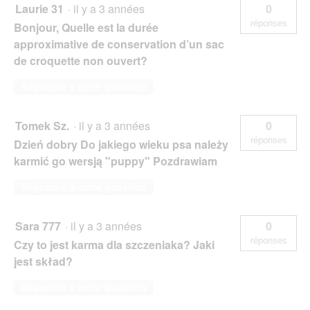
Laurie 31
·
il y a 3 années
0
réponses
Bonjour, Quelle est la durée
approximative de conservation d’un sac
de croquette non ouvert?
Répondre à cette question
Tomek Sz.
·
il y a 3 années
0
réponses
Dzień dobry Do jakiego wieku psa należy
karmić go wersją "puppy" Pozdrawiam
Répondre à cette question
Sara 777
·
il y a 3 années
0
réponses
Czy to jest karma dla szczeniaka? Jaki
jest skład?
Répondre à cette question