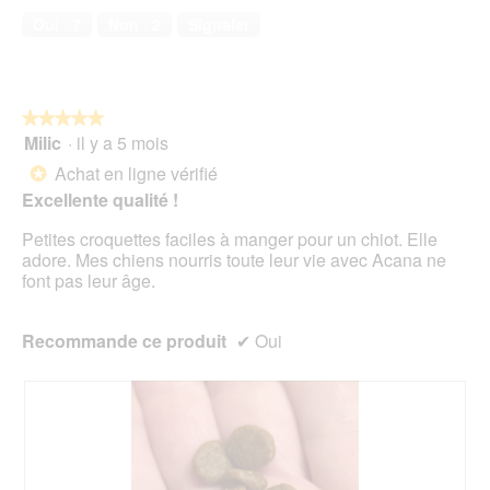
compagnie,
.
n
Oui ·
7
Non ·
2
Signaler
5
e
sur
n
5
t
r
★★★★★
★★★★★
a
Milic
·
il y a 5 mois
î
5
n
sur
Achat en ligne vérifié
*
e
5
Excellente qualité !
r
étoiles.
a
Petites croquettes faciles à manger pour un chiot. Elle
l
adore. Mes chiens nourris toute leur vie avec Acana ne
'
font pas leur âge.
o
u
v
Recommande ce produit
✔
Oui
e
r
t
u
r
e
d