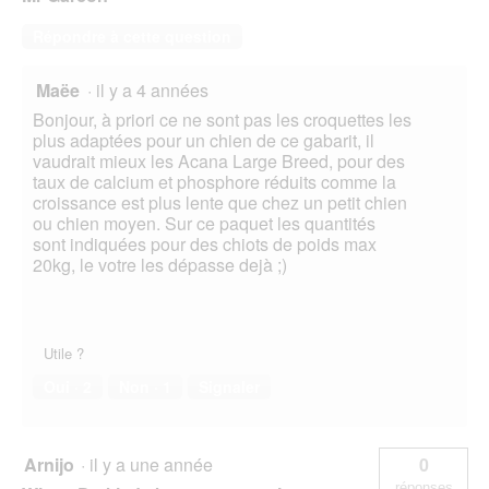
Répondre à cette question
Maëe
·
il y a 4 années
Bonjour, à priori ce ne sont pas les croquettes les
plus adaptées pour un chien de ce gabarit, il
vaudrait mieux les Acana Large Breed, pour des
taux de calcium et phosphore réduits comme la
croissance est plus lente que chez un petit chien
ou chien moyen. Sur ce paquet les quantités
sont indiquées pour des chiots de poids max
20kg, le votre les dépasse dejà ;)
Utile ?
Oui ·
2
Non ·
1
Signaler
Arnijo
·
il y a une année
0
réponses