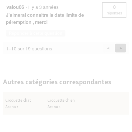
valou06
·
il y a 3 années
0
réponses
J'aimerai connaitre la date limite de
péremption , merci
Répondre à cette question
1–10 sur 19 questions
Précédent
◄
Suiva
►
Questions
Quest
Autres catégories correspondantes
Croquette chat
Croquette chien
Acana
Acana