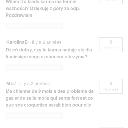
Witam Do kiedy karma ma termin
ważności? Dziękuję z góry za odp.
Pozdrawiam
Répondre à cette question
KarolinaB
·
il y a 2 années
0
réponses
Dzień dobry, czy ta karma nadaje się dla
5-miesięcznego sznaucera olbrzyma?
Répondre à cette question
M 57
·
il y a 2 années
0
réponses
Ma chienne de 9 mois a des problème de
gaz et de selle molle qui sente fort est ce
que ses croquettes serait bien pour elle
Répondre à cette question