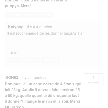
puppys. Merci
Répondre à cette question
Katypop
·
il y a 4 années
Il est recommandé de les donner jusqu'à 1 an.
Utile ?
Oui ·
1
Non ·
2
Signaler
GGN62
·
il y a 4 années
1
réponse
Bonjour, j'ai un cane corso de 4.5mois qui
fait 23kg. Adulte il devrait faire environ 45
a 50 kg. quelle quantité de croquette faut
il donner? mange le matin et la soir. Merci
Mr Garcon