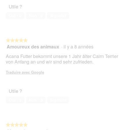
l’animal
o
i
Utile ?
de
1
o
compagnie,
.
n
Oui ·
0
Non ·
0
Signaler
5
e
sur
n
5
t
r
★★★★★
★★★★★
a
Amoureux des animaux
·
il y a 8 années
î
5
n
sur
Acana Futter bekommt unsere 1 Jahr älter Cairn Terrier
e
5
von Anfang an und wir sind sehr zufrieden.
r
étoiles.
a
Traduire avec Google
l
'
o
Utile ?
u
v
Oui ·
5
Non ·
3
Signaler
e
r
t
u
r
★★★★★
★★★★★
e