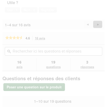
Utile ?
de
compagnie,
Oui ·
1
Non ·
0
Signaler
5
sur
5
1–4 sur 16 avis
Précédent
◄
Suiva
►
Reviews
Revie
★★★★★
★★★★★
4.6
16 avis
Cette
action
4.6
sur
vous
Rechercher
Rec
5
redirigera
ici
ϙ
ici
étoiles.
vers
les
les
Lire
les
questions
que
16
19
3
les
avis.
et
et
avis
avis
questions
réponses
sur
réponses
rép
ACANA
Questions et réponses des clients
Puppy
11,4
kg
Poser une question sur le produit
1–10 sur 19 questions