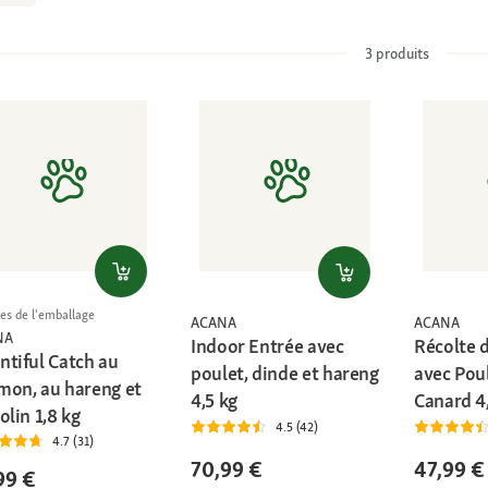
3
produits
les de l'emballage
ACANA
ACANA
NA
Indoor Entrée avec
Récolte 
ntiful Catch au
poulet, dinde et hareng
avec Poul
mon, au hareng et
4,5 kg
Canard 4
olin 1,8 kg
4.5 (42)
4.7 (31)
70,99 €
47,99 €
99 €