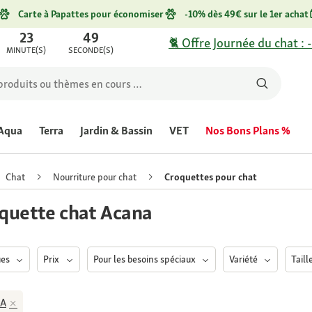
Carte à Papattes pour économiser
-10% dès 49€ sur le 1er achat
23
49
🐈 Offre Journée du chat : 
MINUTE(S)
SECONDE(S)
Aqua
Terra
Jardin & Bassin
VET
Nos Bons Plans %
Chat
Nourriture pour chat
Croquettes pour chat
quette chat Acana
ues
Prix
Pour les besoins spéciaux
Variété
Tail
A