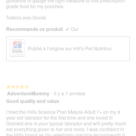
guidance to gauge the right measure of this prescription
grade food for my pooches.
Traduire avec Google
Recommande ce produit
✔
Oui
Publié à l'origine sur Hill's Pet Nutrition
★★★★★
★★★★★
AdventureMummy
·
il y a 7 années
5
sur
Good quality and value
5
étoiles.
I tried the Hills Science Plan Mature Adult 7+ on my 8
year old labrador for the first time and she loved it!
Granted she is your typical labrador and will pretty much
eat everything given to her and more. I was confident in
the Hills brand as my veterinary practice recommends it