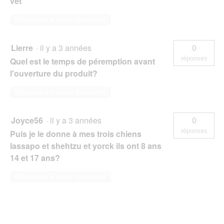
vet
Répondre à cette question
Lierre
·
il y a 3 années
0
réponses
Quel est le temps de péremption avant
l'ouverture du produit?
Répondre à cette question
Joyce56
·
il y a 3 années
0
réponses
Puis je le donne à mes trois chiens
lassapo et shehtzu et yorck ils ont 8 ans
14 et 17 ans?
Répondre à cette question