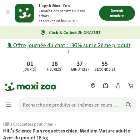
L'appli Maxi Zoo
Devenir
Cumulez des papattes sur vos
membre
achats
et recevez un bon -10% !
Click & Collect 2h GRATUIT
🐈 Offre Journée du chat : -30% sur le 2ème produit
!
01
18
37
55
JOUR(S)
HEURE(S)
MINUTE(S)
SECONDE(S)
Hill's Croquettes pour chien
Hill's Science Plan roquettes chien, Medium Mature adulte
Avec du poulet 18 kg