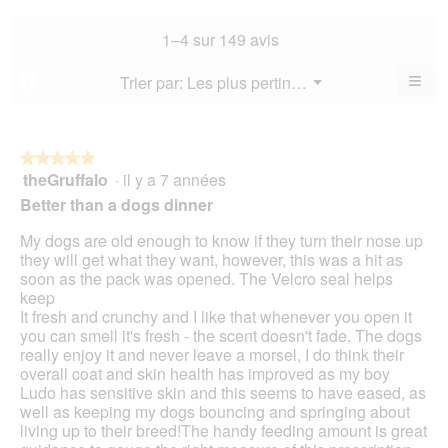
4.8
la
not
co
sur
not
mo
La
1–4 sur 149 avis
5.
mo
est
val
est
4.9
de
≡
Menu
Trier par:
Les plus pertinents
?
4.7
▼
sur
la
Cliq
sur
5.
not
sur
5.
le
mo
bou
est
suiv
★★★★★
★★★★★
4.8
pour
theGruffalo
·
il y a 7 années
5
mett
sur
sur
à
Better than a dogs dinner
5.
jour
5
le
étoiles.
My dogs are old enough to know if they turn their nose up
cont
ci-
they will get what they want, however, this was a hit as
des
soon as the pack was opened. The Velcro seal helps
keep
It fresh and crunchy and I like that whenever you open it
you can smell it's fresh - the scent doesn't fade. The dogs
really enjoy it and never leave a morsel, I do think their
overall coat and skin health has improved as my boy
Ludo has sensitive skin and this seems to have eased, as
well as keeping my dogs bouncing and springing about
living up to their breed!The handy feeding amount is great