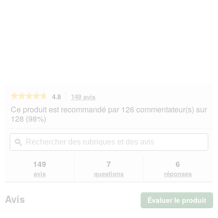
★★★★★
★★★★★
4.8
149 avis
Cette
action
4.8
Ce produit est recommandé par 126 commentateur(s) sur
sur
vous
128 (98%)
5
redirigera
étoiles.
vers
Rechercher
Rec
Lire
les
des
ϙ
de
les
avis.
rubriques
rub
avis
sur
et
et
149
7
6
Hill's
des
de
avis
questions
réponses
Science
avis
avi
Plan
roquettes
Avis
Évaluer le produit
.
chien,
Medium
Cet
Mature