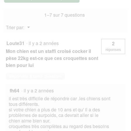
Medium
Mature
1–7 sur 7 questions
adulte
Avec
du
Menu
Trier par:
poulet
▼
18
kg
Loute31
·
il y a 2 années
2
réponses
Mon chien est un staffi croisé cocker il
pèse 22kg est-ce que ces croquettes sont
bien pour lui
Répondre à cette question
fh64
·
il y a 2 années
il est très difficile de répondre car .les chiens sont
tous différents.
si votre chien a plus de 10 ans et qu' il a des
problèmes de surpoids, ca devrait aller si le
chien aime bien sur.
croquettes très complètes au regard des besoins