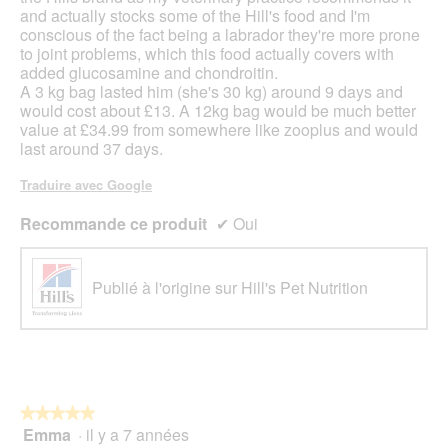
and actually stocks some of the Hill's food and I'm
conscious of the fact being a labrador they're more prone
to joint problems, which this food actually covers with
added glucosamine and chondroitin.
A 3 kg bag lasted him (she's 30 kg) around 9 days and
would cost about £13. A 12kg bag would be much better
value at £34.99 from somewhere like zooplus and would
last around 37 days.
Traduire avec Google
Recommande ce produit
✔
Oui
Publié à l'origine sur Hill's Pet Nutrition
★★★★★
★★★★★
Emma
·
il y a 7 années
5