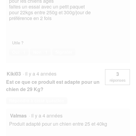
pour les chiens agés
faites un essai avec un petit paquet
pour 22kgs entre 250g et 300g/jour de
préférence en 2 fois
Utile ?
Oui ·
1
Non ·
1
Signaler
Kiki03
·
il y a 4 années
3
réponses
Est ce que ce produit est adapte pour un
chien de 29 Kg?
Répondre à cette question
Valmas
·
il y a 4 années
Produit adapté pour un chien entre 25 et 40kg