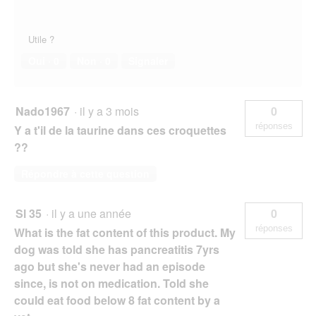
Utile ?
Oui ·
0
Non ·
0
Signaler
Nado1967
·
il y a 3 mois
0
réponses
Y a t'il de la taurine dans ces croquettes
??
Répondre à cette question
Sl 35
·
il y a une année
0
réponses
What is the fat content of this product. My
dog was told she has pancreatitis 7yrs
ago but she's never had an episode
since, is not on medication. Told she
could eat food below 8 fat content by a