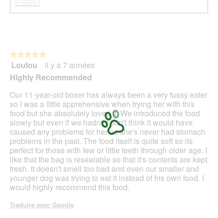
★★★★★
★★★★★
Loulou
·
il y a 7 années
5
sur
Highly Recommended
5
étoiles.
Our 11-year-old boxer has always been a very fussy eater
so I was a little apprehensive when trying her with this
food but she absolutely loved it. We introduced the food
slowly but even if we hadn't I don't think it would have
caused any problems for her as she's never had stomach
problems in the past. The food itself is quite soft so its
perfect for those with few or little teeth through older age. I
like that the bag is resealable so that it's contents are kept
fresh. It doesn't smell too bad and even our smaller and
younger dog was trying to eat it instead of his own food. I
would highly recommend this food.
Traduire avec Google