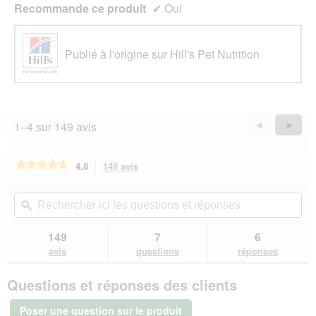
Recommande ce produit
✔
Oui
Publié à l'origine sur Hill's Pet Nutrition
1–4 sur 149 avis
Précédent
◄
Suiva
►
Reviews
Revie
★★★★★
★★★★★
4.8
149 avis
Cette
action
4.8
sur
vous
Rechercher
Rec
5
redirigera
ici
ϙ
ici
étoiles.
vers
les
les
Lire
les
questions
que
149
7
6
les
avis.
et
et
avis
avis
questions
réponses
sur
réponses
rép
Hill's
Questions et réponses des clients
Science
Plan
roquettes
Poser une question sur le produit
chien,