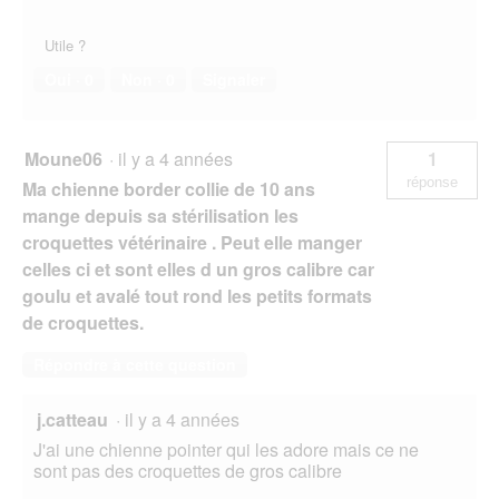
Utile ?
Oui ·
0
Non ·
0
Signaler
Moune06
·
il y a 4 années
1
réponse
Ma chienne border collie de 10 ans
mange depuis sa stérilisation les
croquettes vétérinaire . Peut elle manger
celles ci et sont elles d un gros calibre car
goulu et avalé tout rond les petits formats
de croquettes.
Répondre à cette question
j.catteau
·
il y a 4 années
J'ai une chienne pointer qui les adore mais ce ne
sont pas des croquettes de gros calibre