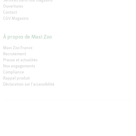
Services dans nos magasins
Ouvertures
Contact
CGV Magasins
À propos de Maxi Zoo
Maxi Zoo France
Recrutement
Presse et actualités
Nos engagements
Compliance
Rappel produit
Déclaration sur l’accessibilité
© 2026 Fressnapf Tiernahrungs GmbH
Mentions légales
CGV
CGV Magasins
Protection des données
Conditions de résiliation
Paramètres des Cookies