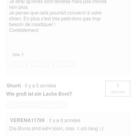
Je dirai qu'elles sont tendres mais pas molles
non plus.
Je pense que cela pourrait convenir à votre
chien. En plus c'est tres petit donc pas trop
besoin de mastiquer !
Cordialement
Utile ?
Oui ·
2
Non ·
0
Signaler
Shorti
·
il y a 5 années
1
réponse
Wie groß ist ein Lachs Boni?
Répondre à cette question
VERENA11789
·
il y a 5 années
Die Bonis sind sehr klein, max. 1 cm lang ;-)