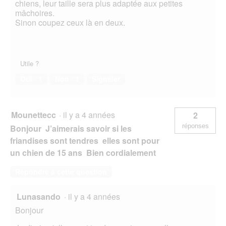
chiens, leur taille sera plus adaptée aux petites
mâchoires.
Sinon coupez ceux là en deux.
Utile ?
Oui ·
1
Non ·
1
Signaler
Mounettecc
·
il y a 4 années
2
réponses
Bonjour J’aimerais savoir si les
friandises sont tendres elles sont pour
un chien de 15 ans Bien cordialement
Répondre à cette question
Lunasando
·
il y a 4 années
Bonjour