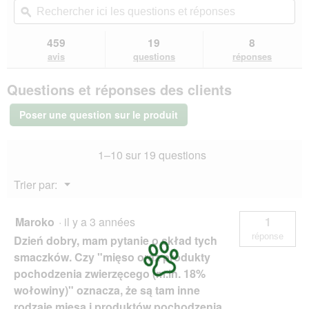
5
redirigera
ici
ϙ
ici
étoiles.
vers
les
les
Lire
les
questions
que
459
19
8
les
avis.
et
et
avis
avis
questions
réponses
sur
réponses
rép
PREMIERE
Questions et réponses des clients
Bonies
Agneau
200
Poser une question sur le produit
g
1–10 sur 19 questions
Menu
Trier par:
▼
Maroko
·
il y a 3 années
1
réponse
Dzień dobry, mam pytanie o skład tych
smaczków. Czy "mięso oraz produkty
pochodzenia zwierzęcego (m.in. 18%
wołowiny)" oznacza, że są tam inne
rodzaje mięsa i produktów pochodzenia