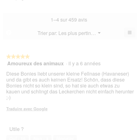
l’a
est
de
la
de
4.8
la
not
co
sur
not
mo
La
1–4 sur 459 avis
5.
mo
est
val
est
4.4
de
≡
Menu
Trier par:
Les plus pertinents
?
4.3
▼
sur
la
Cliq
sur
5.
not
sur
5.
le
mo
bou
est
suiv
★★★★★
★★★★★
4.5
pour
Amoureux des animaux
·
il y a 6 années
5
mett
sur
sur
à
5.
Diese Bonies liebt unserer kleine Fellnase (Havaneser)
jour
5
le
und da gibt es auch keinen Ersatz! Schön, dass diese
étoiles.
cont
Bonies nicht so klein sind, so hat sie auch etwas zu
ci-
kauen und schlingt das Leckerchen nicht einfach herunter
des
;-)
Traduire avec Google
Utile ?
Oui ·
16
Non ·
4
Signaler