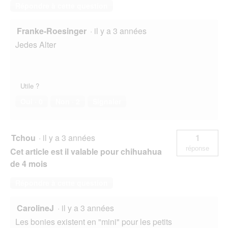
Répondre à cette question
Franke-Roesinger
·
il y a 3 années
Jedes Alter
Utile ?
Oui ·
0
Non ·
2
Signaler
Tchou
·
il y a 3 années
1
réponse
Cet article est il valable pour chihuahua
de 4 mois
Répondre à cette question
CarolineJ
·
il y a 3 années
Les bonies existent en "mini" pour les petits