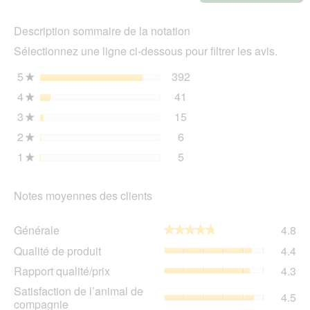
Cet
act
Description sommaire de la notation
ent
l'o
Sélectionnez une ligne ci-dessous pour filtrer les avis.
d'u
boî
5
étoiles
392
392 avis avec 5 étoiles.
Sélectionnez pour filtrer 
★
de
4
étoiles
41
dia
41 avis avec 4 étoiles.
Sélectionnez pour filtrer 
★
3
étoiles
15
15 avis avec 3 étoiles.
Sélectionnez pour filtrer 
★
2
étoiles
6
6 avis avec 2 étoiles.
Sélectionnez pour filtrer l
★
1
étoiles
5
5 avis avec 1 étoile.
Sélectionnez pour filtrer l
★
Notes moyennes des clients
Gén
Générale
4.8
★★★★★
★★★★★
La
Qua
Qualité de produit
4.4
val
de
de
Rap
Rapport qualité/prix
4.3
pro
la
qua
La
Sat
Satisfaction de l’animal de
not
La
4.5
val
de
compagnie
mo
val
de