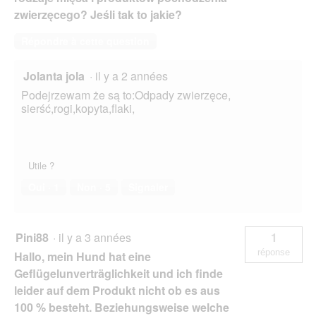
zwierzęcego? Jeśli tak to jakie?
Répondre à cette question
Jolanta jola
·
il y a 2 années
Podejrzewam że są to:Odpady zwierzęce,
sierść,rogi,kopyta,flaki,
Utile ?
Oui ·
1
Non ·
5
Signaler
Pini88
·
il y a 3 années
1
réponse
Hallo, mein Hund hat eine
Geflügelunverträglichkeit und ich finde
leider auf dem Produkt nicht ob es aus
100 % besteht. Beziehungsweise welche