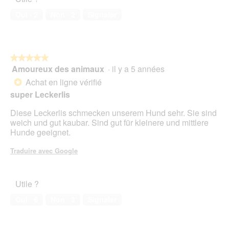
de
o
compagnie,
n
Oui ·
2
Non ·
2
Signaler
5
e
sur
n
5
t
r
★★★★★
★★★★★
a
Amoureux des animaux
·
il y a 5 années
î
5
n
sur
Achat en ligne vérifié
*
e
5
super Leckerlis
r
étoiles.
a
Diese Leckerlis schmecken unserem Hund sehr. Sie sind
l
weich und gut kaubar. Sind gut für kleinere und mittlere
'
Hunde geeignet.
o
u
Traduire avec Google
v
e
r
Utile ?
t
u
Oui ·
6
Non ·
3
Signaler
r
e
d