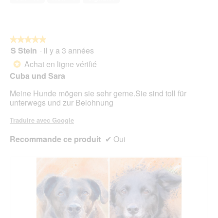
★★★★★
★★★★★
S Stein
·
il y a 3 années
5
sur
Achat en ligne vérifié
*
5
Cuba und Sara
étoiles.
Meine Hunde mögen sie sehr gerne.Sie sind toll für
unterwegs und zur Belohnung
Traduire avec Google
Recommande ce produit
✔
Oui