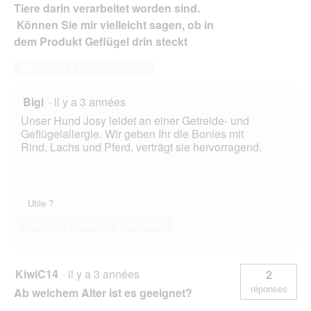
Tiere darin verarbeitet worden sind.
Können Sie mir vielleicht sagen, ob in
dem Produkt Geflügel drin steckt
Répondre à cette question
Bigi
·
il y a 3 années
Unser Hund Josy leidet an einer Getreide- und
Geflügelallergie. Wir geben Ihr die Bonies mit
Rind, Lachs und Pferd, verträgt sie hervorragend.
Utile ?
Oui ·
0
Non ·
2
Signaler
KiwiC14
·
il y a 3 années
2
réponses
Ab welchem Alter ist es geeignet?