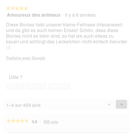
'
u
★★★★★
★★★★★
n
Amoureux des animaux
·
il y a 6 années
5
e
sur
Diese Bonies liebt unserer kleine Fellnase (Havaneser)
b
5
und da gibt es auch keinen Ersatz! Schön, dass diese
o
étoiles.
Bonies nicht so klein sind, so hat sie auch etwas zu
î
kauen und schlingt das Leckerchen nicht einfach herunter
t
;-)
e
d
Traduire avec Google
e
d
i
a
Utile ?
l
Oui ·
2
Non ·
1
Signaler
o
g
u
1–4 sur 459 avis
e
Précédent
◄
Suiva
►
.
Reviews
Revie
★★★★★
★★★★★
4.8
459 avis
Cette
action
4.8
sur
vous
Rechercher
Rec