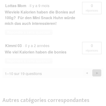
Lottas Mom
·
il y a 9 mois
0
réponses
Wieviele Kalorien haben die Bonies auf
100g? Für den Mini Snack Huhn würde
mich das auch interessieren!
Répondre à cette question
Kimmi 03
·
il y a 2 années
0
réponses
Wie viel Kalorien haben die bonies
Répondre à cette question
1–10 sur 19 questions
Précédent
◄
Suiva
►
Questions
Quest
Autres catégories correspondantes