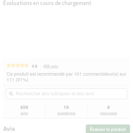
Évaluations en cours de chargement
★★★★★
★★★★★
4.8
459 avis
Cette
action
4.8
Ce produit est recommandé par 101 commentateur(s) sur
sur
vous
111 (91%)
5
redirigera
étoiles.
vers
Rechercher
Rec
Lire
les
des
ϙ
de
les
avis.
rubriques
rub
avis
sur
et
et
459
19
8
PREMIERE
des
de
avis
questions
réponses
Bonies
avis
avi
Agneau
200
Avis
Évaluer le produit
.
g