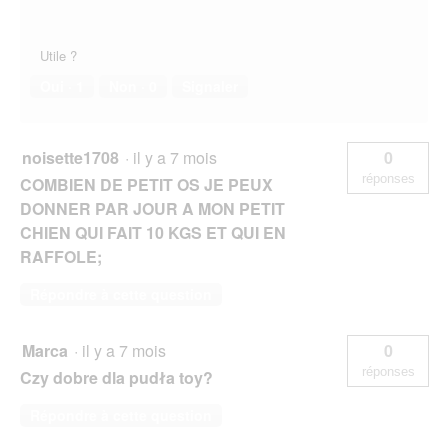
Utile ?
Oui ·
1
Non ·
0
Signaler
noisette1708
·
il y a 7 mois
0
réponses
COMBIEN DE PETIT OS JE PEUX
DONNER PAR JOUR A MON PETIT
CHIEN QUI FAIT 10 KGS ET QUI EN
RAFFOLE;
Répondre à cette question
Marca
·
il y a 7 mois
0
réponses
Czy dobre dla pudła toy?
Répondre à cette question