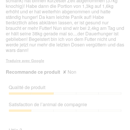
schlank) hat binnen kürzester Zeit abgenommen (37kg
knochig)! Habe dann die Portion von 1,3kg auf 1,6kg
erhöht und er hat weiterhin abgenommen und hatte
ständig hunger! Da kam leichte Panik auf! Habe
tierärztlich alles abklären lassen, er ist gesund nur
braucht er mehr Futter! Nun sind wir bei 2,4kg am Tag und
er hält seine 38kg gerade mal so....der Dauerhunger ist
geblieben! Begeistert bin ich von dem Futter nicht und
werde jetzt nur mehr die letzten Dosen vergüttern und das
wars dann!
Traduire avec Google
Recommande ce produit
✘
Non
Qualité de produit
Qualité
de
Satisfaction de l’animal de compagnie
produit,
2
Satisfaction
sur
de
5
l’animal