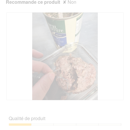
Recommande ce produit
✘
Non
S
P
o
h
e
o
Qualité de produit
t
t
w
o
Qualité