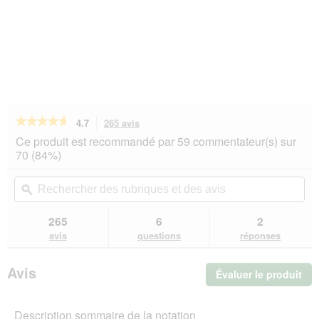
★★★★★
★★★★★
4.7
265 avis
Cette
action
4.7
Ce produit est recommandé par 59 commentateur(s) sur
sur
vous
70 (84%)
5
redirigera
étoiles.
vers
Rechercher
Rec
Lire
les
des
ϙ
de
les
avis.
rubriques
rub
avis
sur
et
et
265
6
2
REAL
des
de
avis
questions
réponses
NATURE
avis
avi
Adult
Bœuf
Avis
Évaluer le produit
.
et
jambon
Cet
ital.
act
6x400
Description sommaire de la notation
ent
g