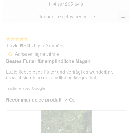
mo
La
1–4 sur 265 avis
5.
mo
est
val
est
4.3
de
≡
Menu
Trier par:
Les plus pertinents
?
4.1
▼
sur
la
Cliq
sur
5.
not
sur
5.
le
mo
bou
est
suiv
★★★★★
★★★★★
4.3
pour
Luzie Bolli
·
il y a 2 années
5
mett
sur
sur
à
Achat en ligne vérifié
5.
*
jour
5
le
Bestes Futter für empfindliche Mägen
étoiles.
cont
ci-
Luzie liebt dieses Futter und verträgt es wunderbar,
des
obwohl sie einen empfindlichen Magen hat.
Traduire avec Google
Recommande ce produit
✔
Oui