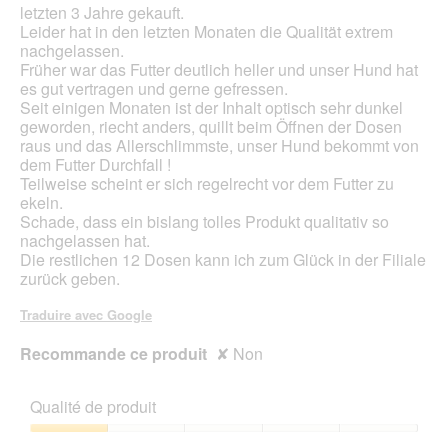
l
letzten 3 Jahre gekauft.
o
'
Leider hat in den letzten Monaten die Qualität extrem
î
o
nachgelassen.
t
u
Früher war das Futter deutlich heller und unser Hund hat
e
v
es gut vertragen und gerne gefressen.
d
e
Seit einigen Monaten ist der Inhalt optisch sehr dunkel
e
r
geworden, riecht anders, quillt beim Öffnen der Dosen
d
t
raus und das Allerschlimmste, unser Hund bekommt von
i
u
dem Futter Durchfall !
a
r
Teilweise scheint er sich regelrecht vor dem Futter zu
l
e
ekeln.
o
d
Schade, dass ein bislang tolles Produkt qualitativ so
g
'
nachgelassen hat.
u
u
Die restlichen 12 Dosen kann ich zum Glück in der Filiale
e
n
zurück geben.
.
e
b
Traduire avec Google
o
î
Recommande ce produit
✘
Non
t
e
d
Qualité de produit
e
d
Qualité