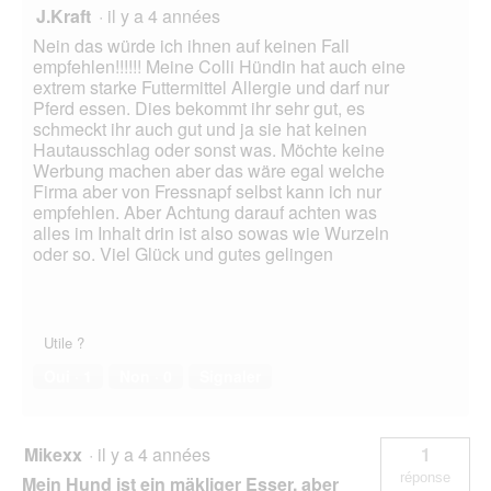
J.Kraft
·
il y a 4 années
o
g
Nein das würde ich ihnen auf keinen Fall
u
empfehlen!!!!!! Meine Colli Hündin hat auch eine
e
extrem starke Futtermittel Allergie und darf nur
.
Pferd essen. Dies bekommt ihr sehr gut, es
schmeckt ihr auch gut und ja sie hat keinen
Hautausschlag oder sonst was. Möchte keine
Werbung machen aber das wäre egal welche
Firma aber von Fressnapf selbst kann ich nur
empfehlen. Aber Achtung darauf achten was
alles im Inhalt drin ist also sowas wie Wurzeln
oder so. Viel Glück und gutes gelingen
Utile ?
Oui ·
1
Non ·
0
Signaler
Mikexx
·
il y a 4 années
1
réponse
Mein Hund ist ein mäkliger Esser, aber