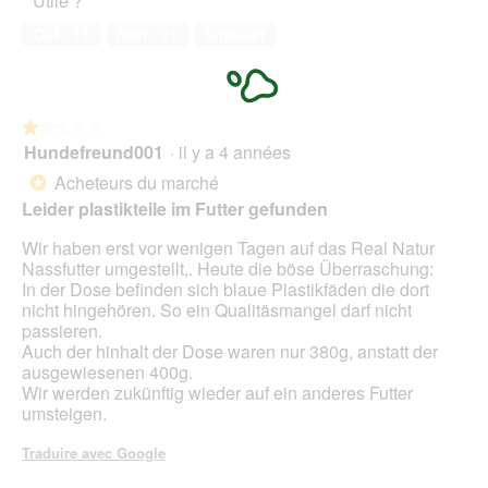
Utile ?
de
compagnie,
Oui ·
13
Non ·
21
Signaler
1
sur
5
★★★★★
★★★★★
Hundefreund001
·
il y a 4 années
1
sur
Acheteurs du marché
*
5
Leider plastikteile im Futter gefunden
étoiles.
Wir haben erst vor wenigen Tagen auf das Real Natur
Nassfutter umgestellt,. Heute die böse Überraschung:
In der Dose befinden sich blaue Plastikfäden die dort
nicht hingehören. So ein Qualitäsmangel darf nicht
passieren.
Auch der hinhalt der Dose waren nur 380g, anstatt der
ausgewiesenen 400g.
Wir werden zukünftig wieder auf ein anderes Futter
umsteigen.
Traduire avec Google