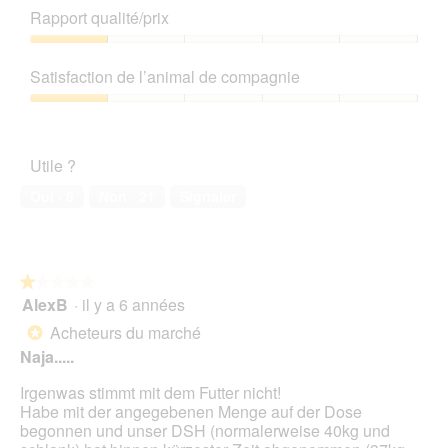
i
de
Rapport qualité/prix
a
produit,
l
1
Rapport
o
sur
qualité/prix,
Satisfaction de l’animal de compagnie
g
5
1
u
sur
Satisfaction
e
5
de
.
l’animal
Utile ?
de
compagnie,
Oui ·
8
Non ·
21
Signaler
1
sur
5
★★★★★
★★★★★
AlexB
·
il y a 6 années
1
sur
Acheteurs du marché
*
5
Naja.....
étoiles.
Irgenwas stimmt mit dem Futter nicht!
Habe mit der angegebenen Menge auf der Dose
begonnen und unser DSH (normalerweise 40kg und