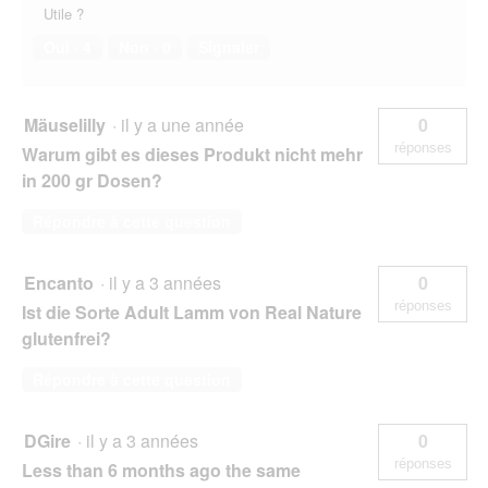
Utile ?
Oui ·
4
Non ·
0
Signaler
Mäuselilly
·
il y a une année
0
réponses
Warum gibt es dieses Produkt nicht mehr
in 200 gr Dosen?
Répondre à cette question
Encanto
·
il y a 3 années
0
réponses
Ist die Sorte Adult Lamm von Real Nature
glutenfrei?
Répondre à cette question
DGire
·
il y a 3 années
0
réponses
Less than 6 months ago the same