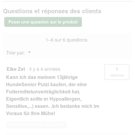
u
REAL
v
Questions et réponses des clients
NATURE
e
Adult
r
Bœuf
Poser une question sur le produit
et
t
jambon
u
ital.
r
1–6 sur 6 questions
6x400
e
g
d
Menu
Trier par:
'
▼
u
n
Elke Zet
·
il y a 4 années
1
e
réponse
Kann ich das meinem 13jährige
b
o
HundeSenior Putzi kaufen, der eine
î
Futtermittelunverträglichkeit hat,
t
Eigentlich sollte er Hypoallergen,
e
Sensitive,...) essen. .Ich bedanke mich im
d
e
Voraus für Ihre Mühe!
d
i
Répondre à cette question
a
l