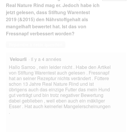
Real Nature Rind mag er. Jedoch habe ich
jetzt gelesen, dass Stiftung Warentest
2019 (&2015) den Nährstoffgehalt als
mangelhaft bewertet hat. Ist das von
Fressnapf verbessert worden?
Répondre à cette question
Velourli
·
il y a 4 années
Hallo Sarroo , nein leider nicht . Habe den Artikel
von Stiftung Warentest auch gelesen . Fressnapf
hat an seiner Rezeptur nichts verändert . Füttere
schon 13 Jahre Real Nature Rind und ist
übrigens auch das einzige Futter das mein Hund
gut verträgt und bin trotz negativer Bewertung
dabei geblieben , weil eben auch ein mäkliger
Esser . Hat auch keinerlei Mangelerscheinungen
.