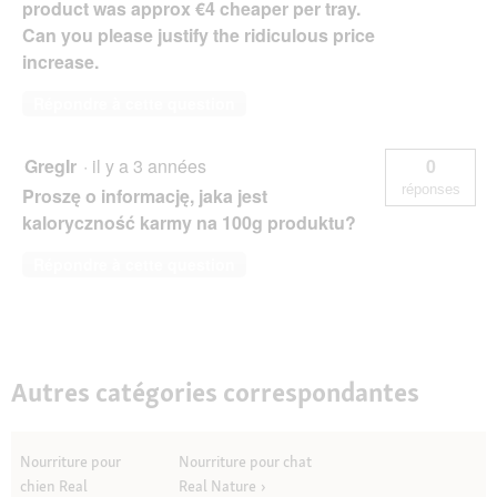
product was approx €4 cheaper per tray.
Can you please justify the ridiculous price
increase.
Répondre à cette question
GregIr
·
il y a 3 années
0
réponses
Proszę o informację, jaka jest
kaloryczność karmy na 100g produktu?
Répondre à cette question
Autres catégories correspondantes
Nourriture pour
Nourriture pour chat
chien Real
Real Nature