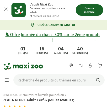
L'appli Maxi Zoo
Devenir
Cumulez des papattes sur vos
membre
achats
et recevez un bon -10% !
Click & Collect 2h GRATUIT
🐈 Offre Journée du chat : -30% sur le 2ème produit
!
01
16
04
40
JOUR(S)
HEURE(S)
MINUTE(S)
SECONDE(S)
REAL NATURE Nourriture humide pour chien
REAL NATURE Adult Cerf & poulet 6x400 g