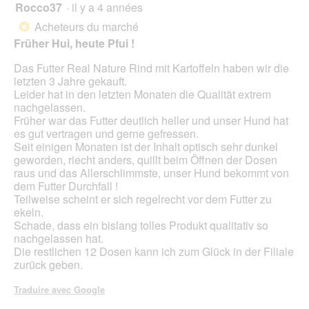
o
d
Rocco37
·
il y a 4 années
î
1
g
'
n
sur
Acheteurs du marché
u
*
u
e
5
e
Früher Hui, heute Pfui !
n
r
étoiles.
.
e
a
Das Futter Real Nature Rind mit Kartoffeln haben wir die
b
l
letzten 3 Jahre gekauft.
o
'
Leider hat in den letzten Monaten die Qualität extrem
î
o
nachgelassen.
t
u
Früher war das Futter deutlich heller und unser Hund hat
e
v
es gut vertragen und gerne gefressen.
d
e
Seit einigen Monaten ist der Inhalt optisch sehr dunkel
e
r
geworden, riecht anders, quillt beim Öffnen der Dosen
d
t
raus und das Allerschlimmste, unser Hund bekommt von
i
u
dem Futter Durchfall !
a
r
Teilweise scheint er sich regelrecht vor dem Futter zu
l
e
ekeln.
o
d
Schade, dass ein bislang tolles Produkt qualitativ so
g
'
nachgelassen hat.
u
u
Die restlichen 12 Dosen kann ich zum Glück in der Filiale
e
n
zurück geben.
.
e
b
Traduire avec Google
o