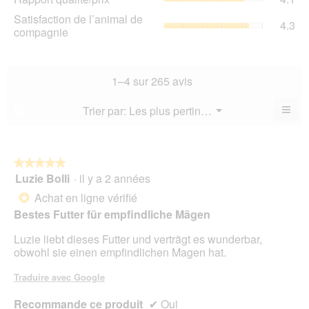
la
qua
La
Sat
Satisfaction de l’animal de
not
La
4.3
val
de
compagnie
mo
val
de
l’a
est
de
la
de
4.7
la
not
co
sur
not
mo
La
1–4 sur 265 avis
5.
mo
est
val
est
4.3
de
≡
Menu
Trier par:
Les plus pertinents
?
4.1
▼
sur
la
Cliq
sur
5.
not
sur
5.
le
mo
bou
est
suiv
★★★★★
★★★★★
4.3
pour
Luzie Bolli
·
il y a 2 années
5
mett
sur
sur
à
Achat en ligne vérifié
5.
*
jour
5
le
Bestes Futter für empfindliche Mägen
étoiles.
cont
ci-
Luzie liebt dieses Futter und verträgt es wunderbar,
des
obwohl sie einen empfindlichen Magen hat.
Traduire avec Google
Recommande ce produit
✔
Oui