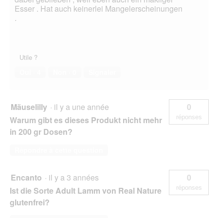
Esser . Hat auch keinerlei Mangelerscheinungen
.
Utile ?
Oui ·
4
Non ·
0
Signaler
Mäuselilly
·
il y a une année
0
réponses
Warum gibt es dieses Produkt nicht mehr
in 200 gr Dosen?
Répondre à cette question
Encanto
·
il y a 3 années
0
réponses
Ist die Sorte Adult Lamm von Real Nature
glutenfrei?