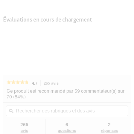
Évaluations en cours de chargement
★★★★★
★★★★★
4.7
265 avis
Cette
action
4.7
Ce produit est recommandé par 59 commentateur(s) sur
sur
vous
70 (84%)
5
redirigera
étoiles.
vers
Rechercher
Rec
Lire
les
des
ϙ
de
les
avis.
rubriques
rub
avis
sur
et
et
265
6
2
REAL
des
de
avis
questions
réponses
NATURE
avis
avi