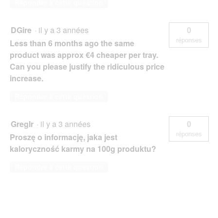
Répondre à cette question
DGire
·
il y a 3 années
0
réponses
Less than 6 months ago the same
product was approx €4 cheaper per tray.
Can you please justify the ridiculous price
increase.
Répondre à cette question
GregIr
·
il y a 3 années
0
réponses
Proszę o informację, jaka jest
kaloryczność karmy na 100g produktu?
Répondre à cette question