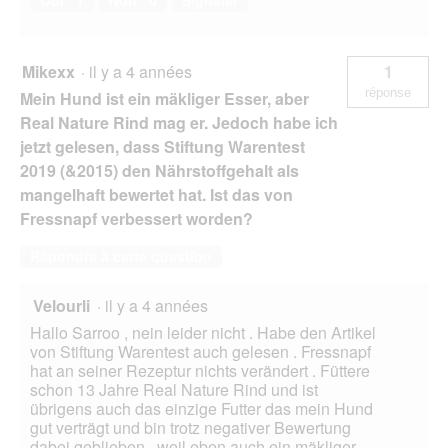
Mikexx
·
il y a 4 années
1
réponse
Mein Hund ist ein mäkliger Esser, aber
Real Nature Rind mag er. Jedoch habe ich
jetzt gelesen, dass Stiftung Warentest
2019 (&2015) den Nährstoffgehalt als
mangelhaft bewertet hat. Ist das von
Fressnapf verbessert worden?
Répondre à cette question
Velourli
·
il y a 4 années
Hallo Sarroo , nein leider nicht . Habe den Artikel
von Stiftung Warentest auch gelesen . Fressnapf
hat an seiner Rezeptur nichts verändert . Füttere
schon 13 Jahre Real Nature Rind und ist
übrigens auch das einzige Futter das mein Hund
gut verträgt und bin trotz negativer Bewertung
dabei geblieben , weil eben auch ein mäkliger