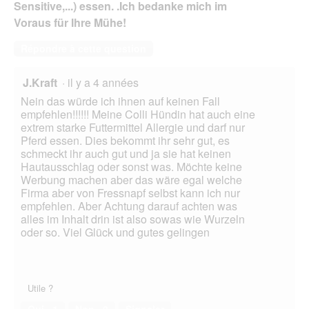
Sensitive,...) essen. .Ich bedanke mich im
d
e
Voraus für Ihre Mühe!
d
i
Répondre à cette question
a
l
J.Kraft
·
il y a 4 années
o
g
Nein das würde ich ihnen auf keinen Fall
u
empfehlen!!!!!! Meine Colli Hündin hat auch eine
e
extrem starke Futtermittel Allergie und darf nur
.
Pferd essen. Dies bekommt ihr sehr gut, es
schmeckt ihr auch gut und ja sie hat keinen
Hautausschlag oder sonst was. Möchte keine
Werbung machen aber das wäre egal welche
Firma aber von Fressnapf selbst kann ich nur
empfehlen. Aber Achtung darauf achten was
alles im Inhalt drin ist also sowas wie Wurzeln
oder so. Viel Glück und gutes gelingen
Utile ?
Oui ·
1
Non ·
0
Signaler