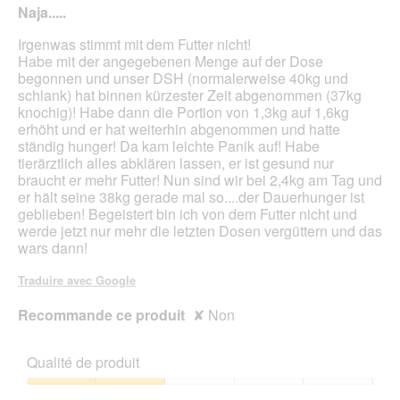
Naja.....
étoiles.
Irgenwas stimmt mit dem Futter nicht!
Habe mit der angegebenen Menge auf der Dose
begonnen und unser DSH (normalerweise 40kg und
schlank) hat binnen kürzester Zeit abgenommen (37kg
knochig)! Habe dann die Portion von 1,3kg auf 1,6kg
erhöht und er hat weiterhin abgenommen und hatte
ständig hunger! Da kam leichte Panik auf! Habe
tierärztlich alles abklären lassen, er ist gesund nur
braucht er mehr Futter! Nun sind wir bei 2,4kg am Tag und
er hält seine 38kg gerade mal so....der Dauerhunger ist
geblieben! Begeistert bin ich von dem Futter nicht und
werde jetzt nur mehr die letzten Dosen vergüttern und das
wars dann!
Traduire avec Google
Recommande ce produit
✘
Non
Qualité de produit
Qualité