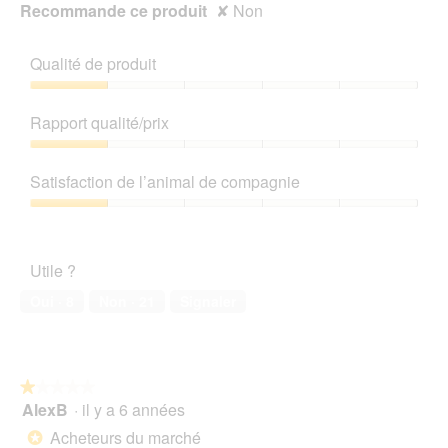
î
Recommande ce produit
✘
Non
t
e
d
Qualité de produit
e
d
Qualité
i
de
Rapport qualité/prix
a
produit,
l
1
Rapport
o
sur
qualité/prix,
Satisfaction de l’animal de compagnie
g
5
1
u
sur
Satisfaction
e
5
de
.
l’animal
Utile ?
de
compagnie,
Oui ·
8
Non ·
21
Signaler
1
sur
5
★★★★★
★★★★★
AlexB
·
il y a 6 années
1
sur
Acheteurs du marché
*
5