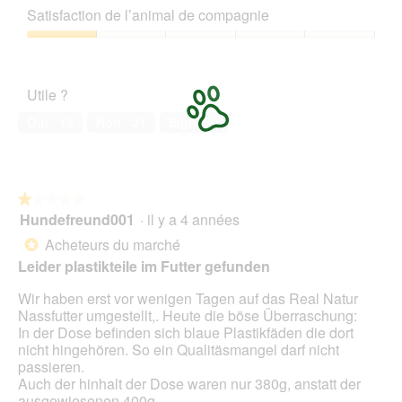
de
Satisfaction de l’animal de compagnie
produit,
2
Satisfaction
sur
de
5
l’animal
Utile ?
de
compagnie,
Oui ·
13
Non ·
21
Signaler
1
sur
5
★★★★★
★★★★★
Hundefreund001
·
il y a 4 années
1
sur
Acheteurs du marché
*
5
Leider plastikteile im Futter gefunden
étoiles.
Wir haben erst vor wenigen Tagen auf das Real Natur
Nassfutter umgestellt,. Heute die böse Überraschung:
In der Dose befinden sich blaue Plastikfäden die dort
nicht hingehören. So ein Qualitäsmangel darf nicht
passieren.
Auch der hinhalt der Dose waren nur 380g, anstatt der
ausgewiesenen 400g.