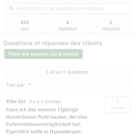
e
sur
vous
Rechercher
Rec
r
5
redirigera
ici
ϙ
ici
a
étoiles.
vers
les
les
l
Lire
les
questions
que
265
6
2
les
'
avis.
et
et
avis
avis
questions
réponses
o
sur
réponses
rép
u
REAL
v
Questions et réponses des clients
NATURE
e
Adult
r
Cerf
Poser une question sur le produit
&
t
poulet
u
6x400
r
1–6 sur 6 questions
g
e
d
Menu
Trier par:
'
▼
u
n
Elke Zet
·
il y a 4 années
1
e
réponse
Kann ich das meinem 13jährige
b
o
HundeSenior Putzi kaufen, der eine
î
Futtermittelunverträglichkeit hat,
t
Eigentlich sollte er Hypoallergen,
e