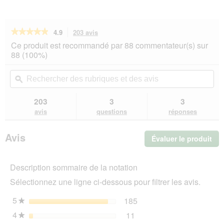
★★★★★
★★★★★
4.9
203 avis
Cette
action
4.9
Ce produit est recommandé par 88 commentateur(s) sur
sur
vous
88 (100%)
5
redirigera
étoiles.
vers
Rechercher
Rec
Lire
les
des
ϙ
de
les
avis.
rubriques
rub
avis
sur
et
et
203
3
3
RINTI
des
de
avis
questions
réponses
Feinest
avis
avi
Adult
Volaille
Avis
Évaluer le produit
.
Pur
et
Cet
chevreuil
act
11x150
Description sommaire de la notation
ent
g
l'o
Sélectionnez une ligne ci-dessous pour filtrer les avis.
d'u
boî
5
étoiles
185
185 avis avec 5 étoiles.
Sélectionnez pour filtrer 
★
de
4
étoiles
11
dia
11 avis avec 4 étoiles.
Sélectionnez pour filtrer 
★