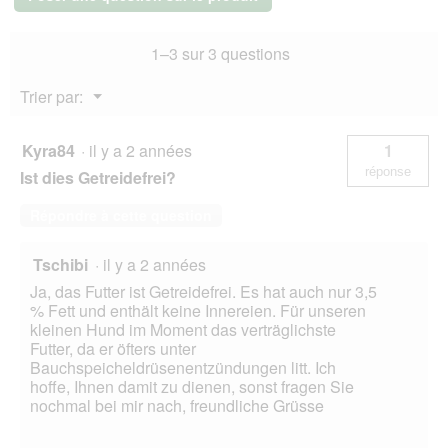
et
chevreuil
1–3 sur 3 questions
11x150
g
Menu
Trier par:
▼
Kyra84
·
il y a 2 années
1
réponse
Ist dies Getreidefrei?
Répondre à cette question
Tschibi
·
il y a 2 années
Ja, das Futter ist Getreidefrei. Es hat auch nur 3,5
% Fett und enthält keine Innereien. Für unseren
kleinen Hund im Moment das verträglichste
Futter, da er öfters unter
Bauchspeicheldrüsenentzündungen litt. Ich
hoffe, Ihnen damit zu dienen, sonst fragen Sie
nochmal bei mir nach, freundliche Grüsse