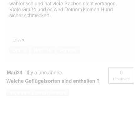
wählerisch und hat viele Sachen nicht vertragen.
Viele Grüße und es wird Deinem kleinen Hund
sicher schmecken.
Utile ?
Oui ·
2
Non ·
15
Signaler
Mari34
·
il y a une année
0
réponses
Welche Geflügelsorten sind enthalten ?
Répondre à cette question