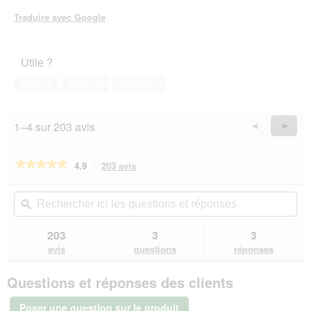
e
.
Traduire avec Google
Utile ?
Oui ·
3
Non ·
0
Signaler
1–4 sur 203 avis
Précédent
◄
Suiva
►
Reviews
Revie
★★★★★
★★★★★
4.9
203 avis
Cette
action
4.9
sur
vous
Rechercher
Rec
5
redirigera
ici
ϙ
ici
étoiles.
vers
les
les
Lire
les
questions
que
203
3
3
les
avis.
et
et
avis
avis
questions
réponses
sur
réponses
rép
RINTI
Questions et réponses des clients
Feinest
Adult
Volaille
Poser une question sur le produit
Pur