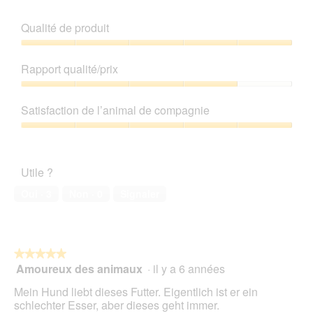
d
t
i
u
Qualité de produit
a
r
l
e
Qualité
o
d
de
Rapport qualité/prix
g
'
produit,
u
u
5
Rapport
e
n
sur
qualité/prix,
Satisfaction de l’animal de compagnie
.
e
5
4
b
sur
Satisfaction
o
5
de
î
l’animal
t
Utile ?
de
e
compagnie,
Oui ·
3
Non ·
0
Signaler
d
5
e
sur
d
5
i
a
★★★★★
★★★★★
l
Amoureux des animaux
·
il y a 6 années
5
o
sur
g
Mein Hund liebt dieses Futter. Eigentlich ist er ein
5
u
schlechter Esser, aber dieses geht immer.
étoiles.