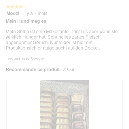
bou
est
suiv
★★★★★
★★★★★
4.9
pour
Moozi
·
il y a 7 mois
4
mett
sur
sur
à
Mein Hund mag es
5.
jour
5
le
étoiles.
Mein Shiba ist eine Mäkeltante - frisst es aber wenn sie
cont
ci-
wirklich Hunger hat. Sehr helles zartes Fleisch,
des
angenehmer Geruch. Nur leider ist hier ein
Produktionsfehler aufgetaucht auf den Deckel.
Traduire avec Google
Recommande ce produit
✔
Oui