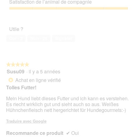
qualité/prix,
a
f
e
Satisfaction de l’animal de compagnie
5
5
l
r
a
sur
'
Satisfaction
i
c
5
o
de
e
t
u
l’animal
d
i
Utile ?
v
de
e
o
e
compagnie,
n
n
Oui ·
2
Non ·
26
Signaler
r
5
!
e
t
sur
n
u
5
t
r
r
e
★★★★★
★★★★★
a
d
Susu09
·
il y a 5 années
î
5
'
n
sur
Achat en ligne vérifié
*
u
e
5
Tolles Futter!
n
r
étoiles.
e
a
Mein Hund liebt dieses Futter und ich kann es verstehen.
b
l
Es riecht wirklich gut und sieht auch so aus. Weißes
o
'
Hühnchenfleisch nett hergerichtet für Hundegourmets:-)
î
o
t
u
Traduire avec Google
e
v
d
e
Recommande ce produit
✔
Oui
e
r