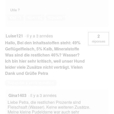
Utile ?
Oui ·
1
Non ·
23
Signaler
Luise121
·
il y a 3 années
2
réponses
Hallo, Bei den Inhalts­stoffen steht: 49%
Geflügelfleisch, 5% Kalb, Mineralstoffe
Was sind die restlichen 46%? Wasser?
Ich bin hier sehr kritisch, weil unser Hund
leider viele Zusätze nicht verträgt. Vielen
Dank und Grüße Petra
Répondre à cette question
Gina1403
·
il y a 3 années
Liebe Petra, die restlichen Prozente sind
Fleischsaft (Wasser). Keine weiteren Zusätze.
Meine kleine Pudeldame war auch sehr