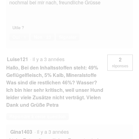
nochmal bei mir nach, freundliche Grüsse
Utile ?
Oui ·
1
Non ·
23
Signaler
Luise121
·
il y a 3 années
2
réponses
Hallo, Bei den Inhalts­stoffen steht: 49%
Geflügelfleisch, 5% Kalb, Mineralstoffe
Was sind die restlichen 46%? Wasser?
Ich bin hier sehr kritisch, weil unser Hund
leider viele Zusätze nicht verträgt. Vielen
Dank und Grüße Petra
Répondre à cette question
Gina1403
·
il y a 3 années