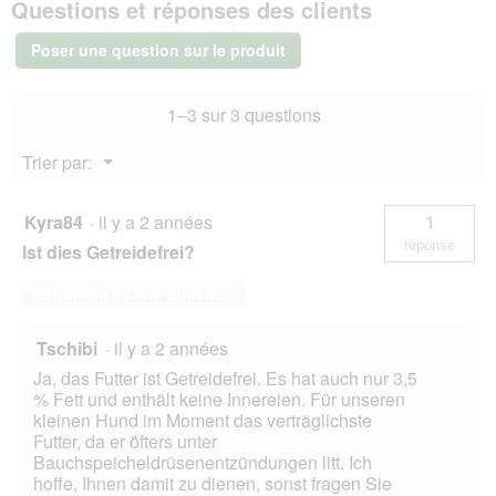
Questions et réponses des clients
Feinest
Adult
Volaille
Poser une question sur le produit
Pur
et
veau
1–3 sur 3 questions
11x150
g
Menu
Trier par:
▼
Kyra84
·
il y a 2 années
1
réponse
Ist dies Getreidefrei?
Répondre à cette question
Tschibi
·
il y a 2 années
Ja, das Futter ist Getreidefrei. Es hat auch nur 3,5
% Fett und enthält keine Innereien. Für unseren
kleinen Hund im Moment das verträglichste
Futter, da er öfters unter
Bauchspeicheldrüsenentzündungen litt. Ich
hoffe, Ihnen damit zu dienen, sonst fragen Sie