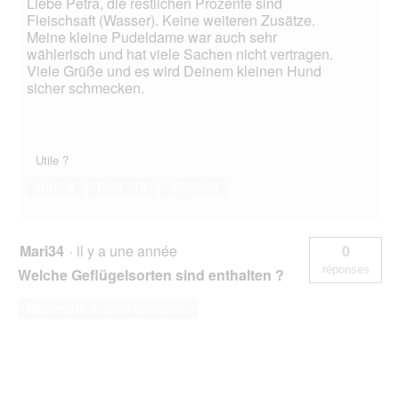
Liebe Petra, die restlichen Prozente sind
Fleischsaft (Wasser). Keine weiteren Zusätze.
Meine kleine Pudeldame war auch sehr
wählerisch und hat viele Sachen nicht vertragen.
Viele Grüße und es wird Deinem kleinen Hund
sicher schmecken.
Utile ?
Oui ·
2
Non ·
15
Signaler
Mari34
·
il y a une année
0
réponses
Welche Geflügelsorten sind enthalten ?
Répondre à cette question