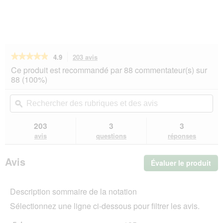
★★★★★
★★★★★
4.9
203 avis
Cette
action
4.9
Ce produit est recommandé par 88 commentateur(s) sur
sur
vous
88 (100%)
5
redirigera
étoiles.
vers
Rechercher
Rec
Lire
les
des
ϙ
de
les
avis.
rubriques
rub
avis
sur
et
et
203
3
3
RINTI
des
de
avis
questions
réponses
Feinest
avis
avi
Adult
Volaille
Avis
Évaluer le produit
.
Pur
et
Cet
veau
act
11x150
Description sommaire de la notation
ent
g
l'o
Sélectionnez une ligne ci-dessous pour filtrer les avis.
d'u
boî