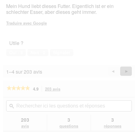
sur
g
Mein Hund liebt dieses Futter. Eigentlich ist er ein
5
u
schlechter Esser, aber dieses geht immer.
étoiles.
e
.
Traduire avec Google
Utile ?
Oui ·
3
Non ·
0
Signaler
1–4 sur 203 avis
Précédent
◄
Suiva
►
Reviews
Revie
★★★★★
★★★★★
4.9
203 avis
Cette
action
4.9
sur
vous
Rechercher
Rec
5
redirigera
ici
ϙ
ici
étoiles.
vers
les
les
Lire
les
questions
que
203
3
3
les
avis.
et
et
avis
avis
questions
réponses
sur
réponses
rép
RINTI