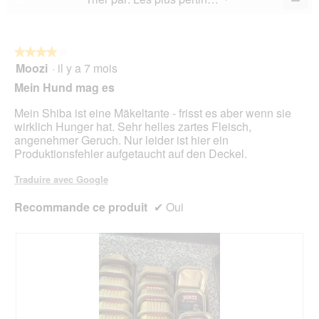
sur
la
Cliq
sur
5.
not
sur
5.
le
mo
bou
est
suiv
★★★★★
★★★★★
4.9
pour
Moozi
·
il y a 7 mois
4
mett
sur
sur
à
Mein Hund mag es
5.
jour
5
le
étoiles.
Mein Shiba ist eine Mäkeltante - frisst es aber wenn sie
cont
ci-
wirklich Hunger hat. Sehr helles zartes Fleisch,
des
angenehmer Geruch. Nur leider ist hier ein
Produktionsfehler aufgetaucht auf den Deckel.
Traduire avec Google
Recommande ce produit
✔
Oui