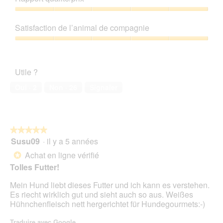
produit,
e
z
t
5
Rapport
r
u
t
sur
qualité/prix,
a
f
e
Satisfaction de l’animal de compagnie
5
5
l
r
a
sur
'
Satisfaction
i
c
5
o
de
e
t
u
l’animal
d
i
Utile ?
v
de
e
o
e
compagnie,
n
n
Oui ·
2
Non ·
26
Signaler
r
5
!
e
t
sur
n
u
5
t
r
r
e
★★★★★
★★★★★
a
d
Susu09
·
il y a 5 années
î
5
'
n
sur
Achat en ligne vérifié
*
u
e
5
Tolles Futter!
n
r
étoiles.
e
a
Mein Hund liebt dieses Futter und ich kann es verstehen.
b
l
Es riecht wirklich gut und sieht auch so aus. Weißes
o
'
Hühnchenfleisch nett hergerichtet für Hundegourmets:-)
î
o
t
u
Traduire avec Google