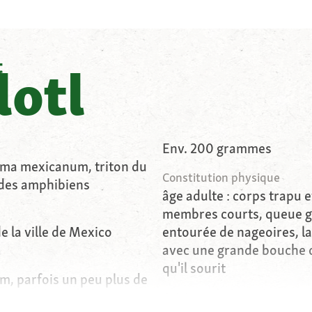
t
lotl
Env. 200 grammes
oma mexicanum, triton du
Constitution physique
 des amphibiens
âge adulte : corps trapu e
membres courts, queue g
e la ville de Mexico
entourée de nageoires, la
avec une grande bouche q
qu'il sourit
, parfois un peu plus de
Origine