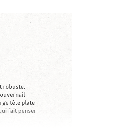
t robuste,
ouvernail
rge tête plate
ui fait penser