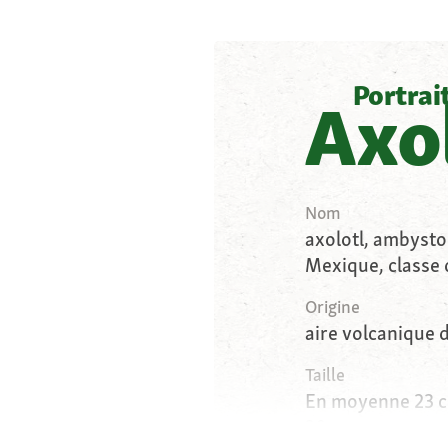
Portrai
Axo
Nom
axolotl, ambyst
Mexique, classe
Origine
aire volcanique d
Taille
En moyenne 23 cm
30 cm