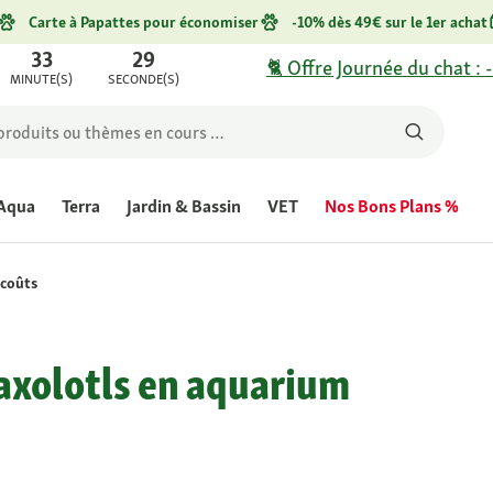
Carte à Papattes pour économiser
-10% dès 49€ sur le 1er achat
33
29
🐈 Offre Journée du chat : 
MINUTE(S)
SECONDE(S)
Aqua
Terra
Jardin & Bassin
VET
Nos Bons Plans %
 coûts
 axolotls en aquarium