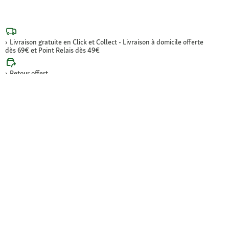
Livraison gratuite en Click et Collect - Livraison à domicile offerte
dès 69€ et Point Relais dès 49€
Retour offert
Paiement sécurisé (SSL)
Contact : 04 81 68 28 06
Paiement sécurisé et en plusieurs fois
Mode de livraison