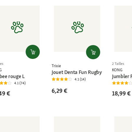
les
2 Tailles
Trixie
G
KONG
Jouet Denta Fun Rugby
sbee rouge L
Jumbler 
4.1 (14)
4.1 (74)
6,29 €
49 €
18,99 €