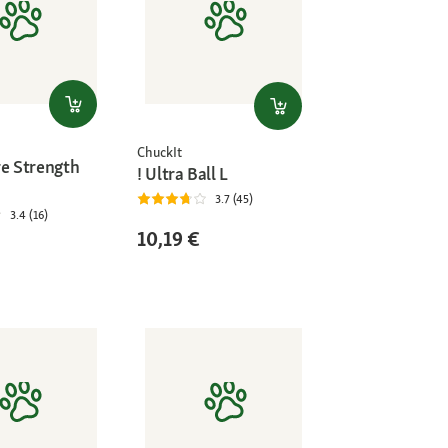
ChuckIt
re Strength
! Ultra Ball L
3.7 (45)
3.4 (16)
10,19 €