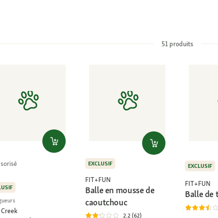
51
produits
sorisé
EXCLUSIF
EXCLUSIF
FIT+FUN
FIT+FUN
LUSIF
Balle en mousse de
Balle de 
gueurs
caoutchouc
 Creek
2.2 (62)