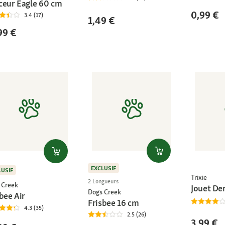
ceur Eagle 60 cm
0,99 €
3.4 (17)
1,49 €
99 €
EXCLUSIF
LUSIF
Trixie
2 Longueurs
 Creek
Jouet De
Dogs Creek
bee Air
Frisbee 16 cm
4.3 (35)
2.5 (26)
3,99 €