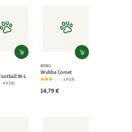
KONG
Wubba Comet
Football M-L
2.9 (13)
4.0 (31)
14,79 €