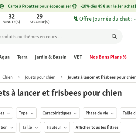
Carte à Papattes pour économiser
-10% dès 49€ sur le 1er achat
32
29
🐈 Offre Journée du chat : 
MINUTE(S)
SECONDE(S)
Aqua
Terra
Jardin & Bassin
VET
Nos Bons Plans %
Chien
Jouets pour chien
Jouets à lancer et frisbees pour chie
ets à lancer et frisbees pour chien
ues
Type
Caractéristiques
Phase de vie
Taille 
ation
Taille
Hauteur
Afficher tous les filtres