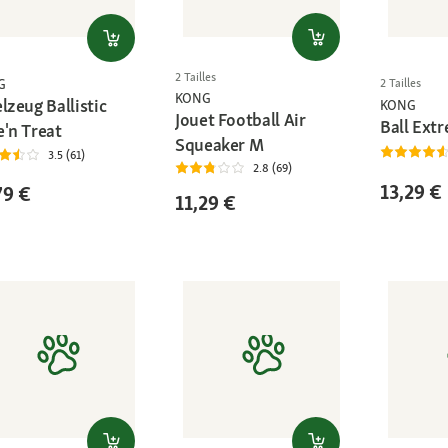
2 Tailles
G
2 Tailles
KONG
lzeug Ballistic
KONG
Jouet Football Air
Ball Ext
e'n Treat
Squeaker M
3.5 (61)
2.8 (69)
13,29 €
79 €
11,29 €