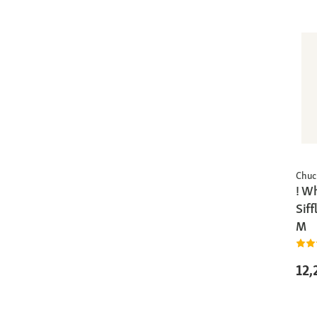
Chuc
! Wh
Siff
M
12,