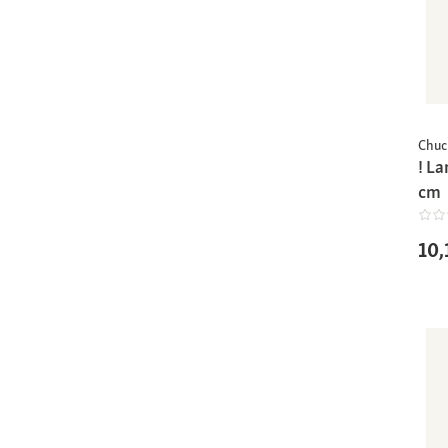
Chuc
! La
cm
10,