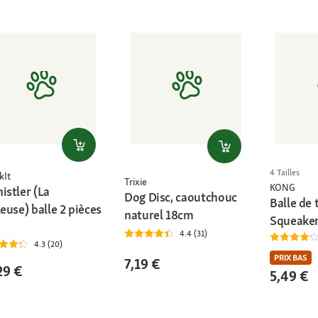
4 Tailles
kIt
Trixie
KONG
istler (La
Dog Disc, caoutchouc
Balle de 
leuse) balle 2 pièces
naturel 18cm
Squeake
4.4 (31)
4.3 (20)
PRIX BAS
7,19 €
29 €
5,49 €