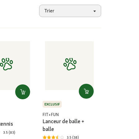
Trier
EXCLUSIF
FIT+FUN
Lanceur de balle +
tennis
balle
3.5 (83)
3.5 (38)