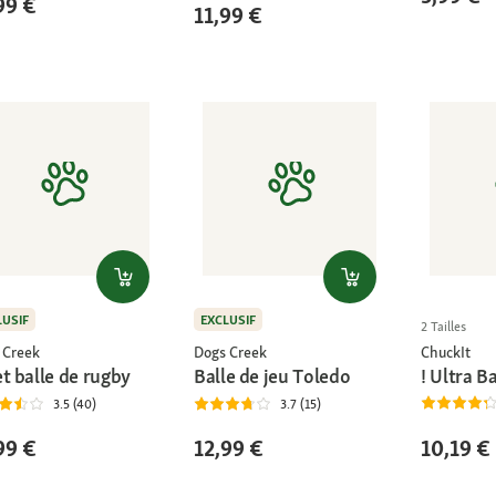
99 €
11,99 €
LUSIF
EXCLUSIF
2 Tailles
ChuckIt
 Creek
Dogs Creek
! Ultra Ba
t balle de rugby
Balle de jeu Toledo
3.5 (40)
3.7 (15)
10,19 €
99 €
12,99 €