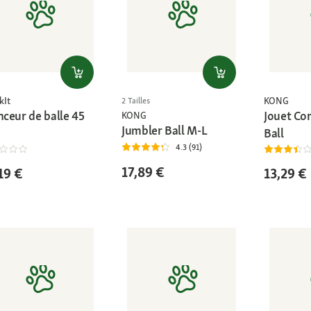
kIt
KONG
2 Tailles
nceur de balle 45
Jouet Co
KONG
Jumbler Ball M-L
Ball
4.3 (91)
17,89 €
19 €
13,29 €