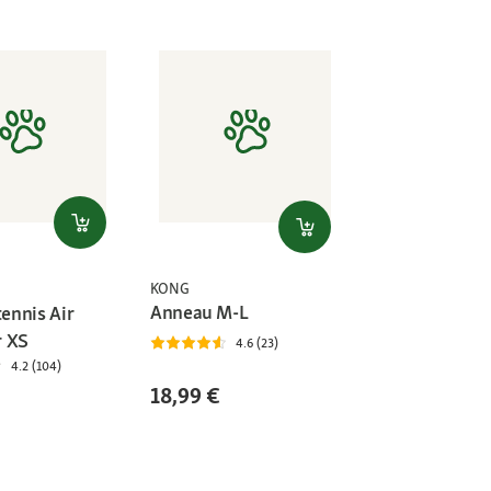
KONG
Anneau M-L
tennis Air
r XS
4.6 (23)
4.2 (104)
18,99 €