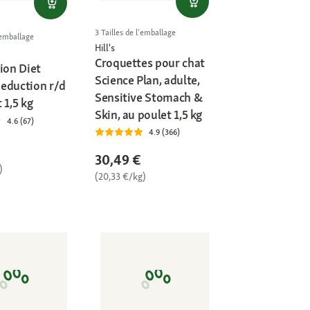
3 Tailles de l'emballage
l'emballage
Hill's
Croquettes pour chat
ion Diet
Science Plan, adulte,
eduction r/d
Sensitive Stomach &
 1,5 kg
Skin, au poulet 1,5 kg
4.6 (67)
4.9 (366)
30,49 €
)
(20,33 €/kg)