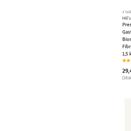
3 Tail
Hill's
Pres
Gas
Bio
Fibr
1,5 
29,
(19,6