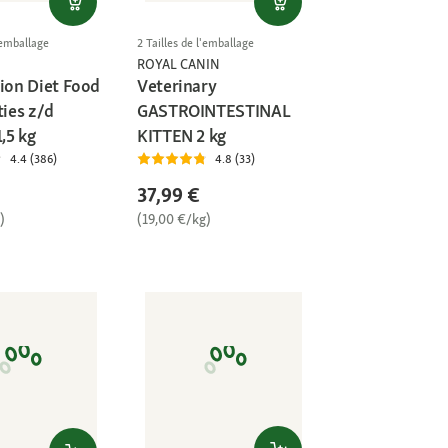
l'emballage
2 Tailles de l'emballage
ROYAL CANIN
tion Diet Food
Veterinary
ties z/d
GASTROINTESTINAL
1,5 kg
KITTEN 2 kg
4.4 (386)
4.8 (33)
37,99 €
)
(19,00 €/kg)