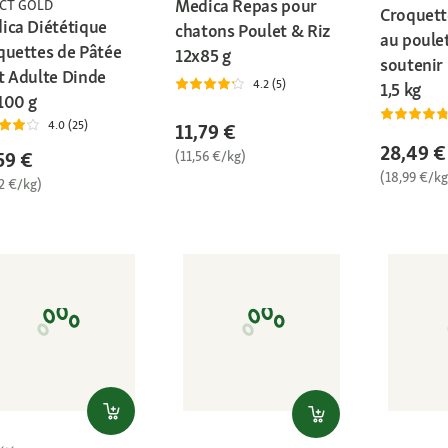
Medica Repas pour
ECT GOLD
Croquett
ica Diététique
chatons Poulet & Riz
au poulet
quettes de Pâtée
12x85 g
soutenir 
t Adulte Dinde
4.2 (5)
1,5 kg
100 g
4.0 (25)
11,79 €
28,49 €
(11,56 €/kg)
59 €
(18,99 €/kg
2 €/kg)