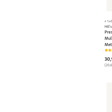
4 Tail
Hill's
Pres
Mul
Meta
30,
(20,