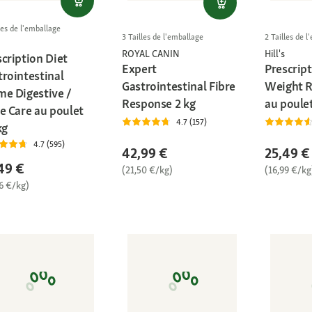
les de l'emballage
3 Tailles de l'emballage
2 Tailles de 
ROYAL CANIN
Hill's
cription Diet
Expert
Prescript
trointestinal
Gastrointestinal Fibre
Weight R
me Digestive /
Response 2 kg
au poulet
e Care au poulet
4.7 (157)
kg
4.7 (595)
42,99 €
25,49 €
49 €
(21,50 €/kg)
(16,99 €/kg
6 €/kg)