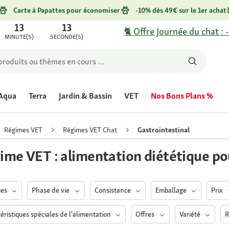
Carte à Papattes pour économiser
-10% dès 49€ sur le 1er achat
13
13
🐈 Offre Journée du chat : 
MINUTE(S)
SECONDE(S)
Aqua
Terra
Jardin & Bassin
VET
Nos Bons Plans %
Régimes VET
Régimes VET Chat
Gastrointestinal
ime VET : alimentation diététique po
ues
Phase de vie
Consistance
Emballage
Prix
éristiques spéciales de l'alimentation
Offres
Variété
R