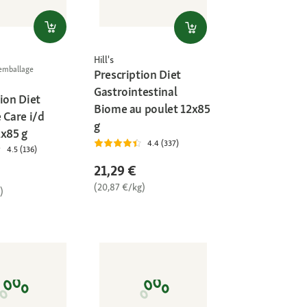
Hill's
l'emballage
Prescription Diet
Gastrointestinal
ion Diet
Biome au poulet 12x85
 Care i/d
g
2x85 g
4.4 (337)
4.5 (136)
21,29 €
(20,87 €/kg)
)