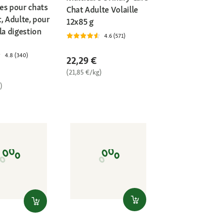
es pour chats
Chat Adulte Volaille
, Adulte, pour
12x85 g
la digestion
4.6 (571)
4.8 (340)
22,29 €
(21,85 €/kg)
)