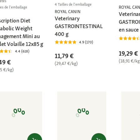
étés
4 Tailles de l'emballage
ROYAL CAN
les de l'emballage
ROYAL CANIN
Veterina
Veterinary
cription Diet
GASTROI
GASTROINTESTINAL
abolic Weight
en sauce 
400 g
agement Mini au
4.9 (170)
et Volaille 12x85 g
4.4 (618)
19,29 €
11,79 €
(18,91 €/kg
49 €
(29,47 €/kg)
05 €/kg)