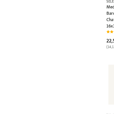
SEL
Med
Bar
Cha
16x
22,
(14,1