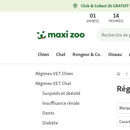
Click & Collect 2h GRATUIT
01
14
JOUR(S)
HEURE(S)
Chien
Chat
Rongeur & Co.
Oiseau
Régimes VET Chien
Régimes VET Chat
Rég
Surpoids et obésité
Insuffisance rénale
Marq
Dents
Caract
Diabète