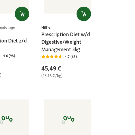
Hill's
l'emballage
Prescription Diet w/d
ion Diet z/d
Digestive/Weight
Management 3kg
4.6 (98)
4.7 (68)
45,49 €
)
(15,16 €/kg)