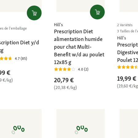
Hill's
2 Variétés
les de l'emballage
Prescription Diet
3 Tailles de 
Hill's
alimentation humide
cription Diet y/d
Prescript
pour chat Multi-
kg
Digestive
Benefit w/d au poulet
4.7 (85)
Poulet 1
12x85 g
4.0 (2)
99 €
19,99 €
20,79 €
9 €/kg)
(19,60 €/kg
(20,38 €/kg)