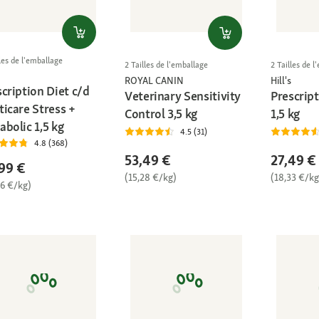
les de l'emballage
2 Tailles de l'emballage
2 Tailles de 
ROYAL CANIN
Hill's
cription Diet c/d
Veterinary Sensitivity
Prescript
ticare Stress +
Control 3,5 kg
1,5 kg
bolic 1,5 kg
4.5 (31)
4.8 (368)
53,49 €
27,49 €
99 €
(15,28 €/kg)
(18,33 €/kg
66 €/kg)