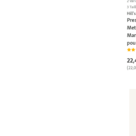
2 Vari
3 Tail
Hill's
Pres
Met
Man
poul
22,
(22,