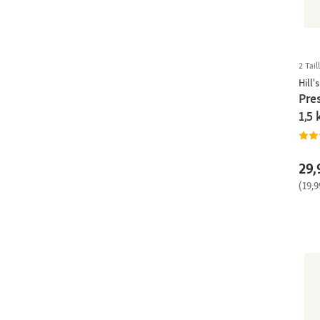
2 Tail
Hill's
Pres
1,5 
29,
(19,9