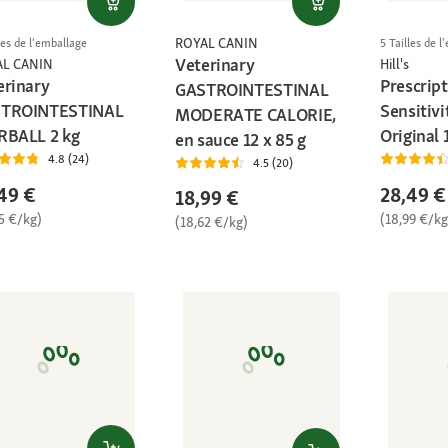
ROYAL CANIN
les de l'emballage
5 Tailles de 
Veterinary
AL CANIN
Hill's
erinary
Prescrip
GASTROINTESTINAL
TROINTESTINAL
Sensitivi
MODERATE CALORIE,
RBALL 2 kg
Original 
en sauce 12 x 85 g
4.8 (24)
4.5 (20)
49 €
28,49 €
18,99 €
5 €/kg)
(18,99 €/kg
(18,62 €/kg)