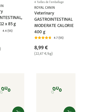
4 Tailles de l'emballage
IN
ROYAL CANIN
ry
Veterinary
NTESTINAL,
GASTROINTESTINAL
12 x 85 g
MODERATE CALORIE
400 g
4.4 (55)
4.7 (55)
8,99 €
)
(22,47 €/kg)