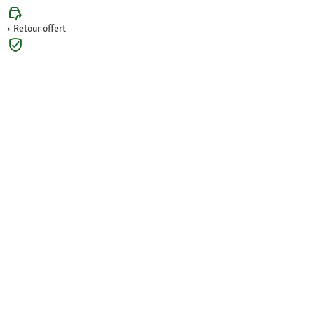
Retour offert
Paiement sécurisé (SSL)
Contact : 04 81 68 28 06
Paiement sécurisé et en plusieurs fois
Mode de livraison
Friends et Appli Maxi Zoo