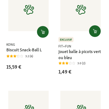
EXCLUSIF
KONG
FIT+FUN
Biscuit Snack-Ball L
Jouet balle à picots vert
3.2 (6)
ou bleu
3.0 (2)
15,59 €
1,49 €