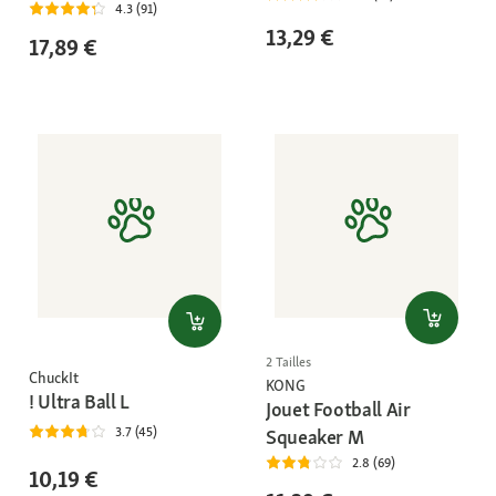
4.3 (91)
13,29 €
17,89 €
2 Tailles
ChuckIt
KONG
! Ultra Ball L
Jouet Football Air
3.7 (45)
Squeaker M
2.8 (69)
10,19 €