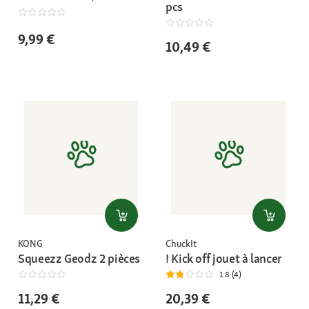
pcs
9,99 €
10,49 €
KONG
ChuckIt
Squeezz Geodz 2 pièces
! Kick off jouet à lancer
1.8 (4)
11,29 €
20,39 €