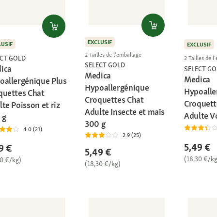
EXCLUSIF
LUSIF
EXCLUSIF
2 Tailles de l'emballage
ECT GOLD
2 Tailles de 
SELECT GOLD
ica
SELECT GO
Medica
Medica
oallergénique Plus
Hypoallergénique
Hypoalle
quettes Chat
Croquettes Chat
Croquett
te Poisson et riz
Adulte Insecte et maïs
Adulte Vo
 g
300 g
4.0 (21)
2.9 (25)
5,49 €
9 €
5,49 €
(18,30 €/kg
30 €/kg)
(18,30 €/kg)