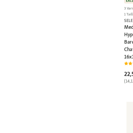
EXC
3 Vari
1 Tail
SEL
Med
Hyp
Bar
Cha
16x
22,
(14,1