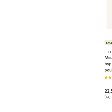
EXC
SEL
Med
hyp
pou
22,
(14,1