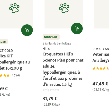
NOUVEAU !
LUSIF
2 Tailles de l'emballage
Hill's
ROYAL CAN
ECT GOLD
Croquettes Hill’s
Veterina
ica KIT
Science Plan pour chat
Anallerge
oallergénique au
adulte,
let 16x100 g
hypoallergéniques, à
4.7 (6)
l’œuf et aux protéines
47,49 €
d’insectes 1,5 kg
59 €
(23,75 €/kg
2 €/kg)
31,79 €
(21,19 €/kg)