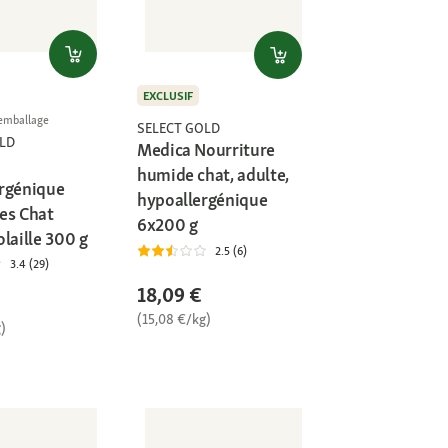
EXCLUSIF
l'emballage
SELECT GOLD
LD
Medica Nourriture
humide chat, adulte,
rgénique
hypoallergénique
es Chat
6x200 g
laille 300 g
2.5 (6)
3.4 (29)
18,09 €
(15,08 €/kg)
)