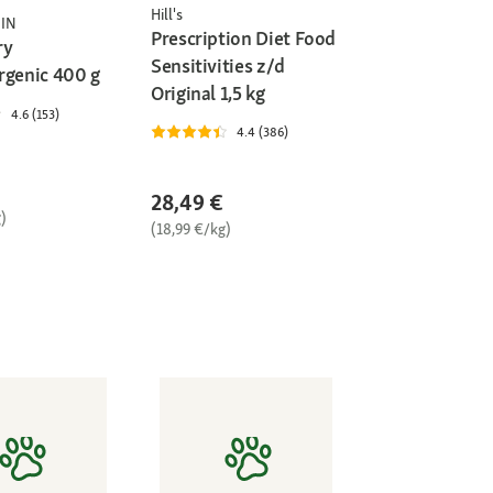
Hill's
IN
Prescription Diet Food
ry
Sensitivities z/d
rgenic 400 g
Original 1,5 kg
4.6 (153)
4.4 (386)
28,49 €
)
(18,99 €/kg)