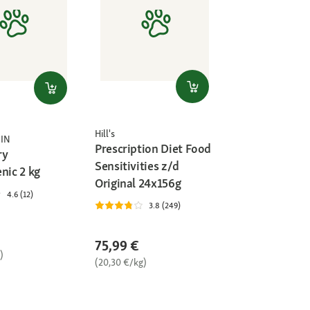
Hill's
IN
Prescription Diet Food
ry
Sensitivities z/d
nic 2 kg
Original 24x156g
4.6 (12)
3.8 (249)
75,99 €
)
(20,30 €/kg)