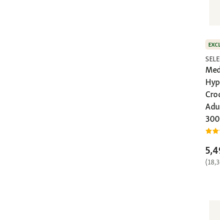
EXC
SEL
Med
Hyp
Cro
Adul
300
5,4
(18,