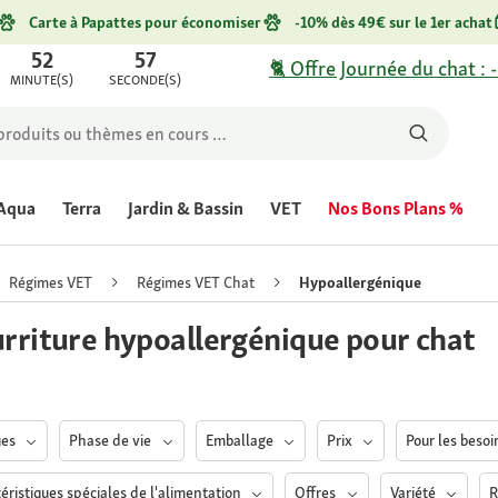
Carte à Papattes pour économiser
-10% dès 49€ sur le 1er achat
52
57
🐈 Offre Journée du chat : 
MINUTE(S)
SECONDE(S)
Aqua
Terra
Jardin & Bassin
VET
Nos Bons Plans %
Régimes VET
Régimes VET Chat
Hypoallergénique
rriture hypoallergénique pour chat
ues
Phase de vie
Emballage
Prix
Pour les beso
éristiques spéciales de l'alimentation
Offres
Variété
R