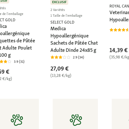
LUSIF
EXCLUSIF
ROYAL CAN
étés
2 Variétés
Veterina
le de l'emballage
1 Taille de l'emballage
Hypoalle
ECT GOLD
SELECT GOLD
ica
Medica
oallergénique
Hypoallergénique
quettes de Pâtée
Sachets de Pâtée Chat
t Adulte Poulet
14,39 €
Adulte Dinde 24x85 g
100 g
(35,98 €/kg
2.9 (34)
3.9 (31)
27,09 €
59 €
(13,28 €/kg)
2 €/kg)