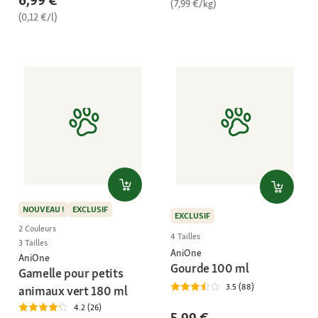
6,99 €
(7,99 €/kg)
(0,12 €/l)
NOUVEAU !
EXCLUSIF
EXCLUSIF
2 Couleurs
4 Tailles
3 Tailles
AniOne
AniOne
Gourde 100 ml
Gamelle pour petits
3.5 (88)
animaux vert 180 ml
4.2 (26)