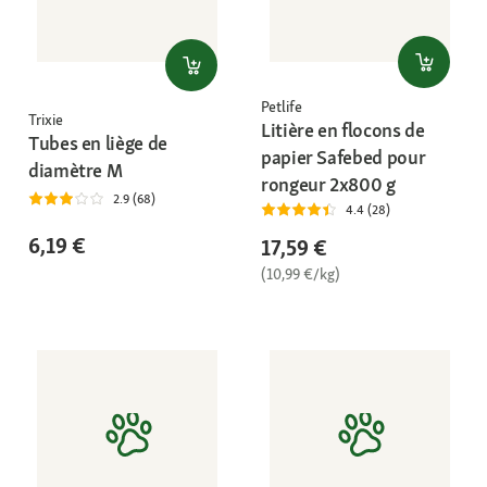
Petlife
Trixie
Litière en flocons de
Tubes en liège de
papier Safebed pour
diamètre M
rongeur 2x800 g
2.9 (68)
4.4 (28)
6,19 €
17,59 €
(10,99 €/kg)