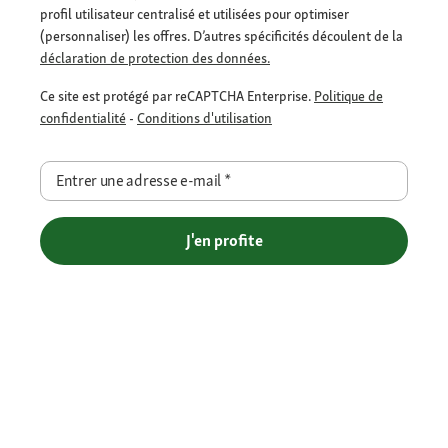
profil utilisateur centralisé et utilisées pour optimiser
(personnaliser) les offres. D’autres spécificités découlent de la
déclaration de protection des données.
Ce site est protégé par reCAPTCHA Enterprise.
Politique de
confidentialité
-
Conditions d'utilisation
Entrer une adresse e-mail
*
J'en profite
Livraison gratuite en Click et Collect - Livraison à domicile offerte
dès 69€ et Point Relais dès 49€