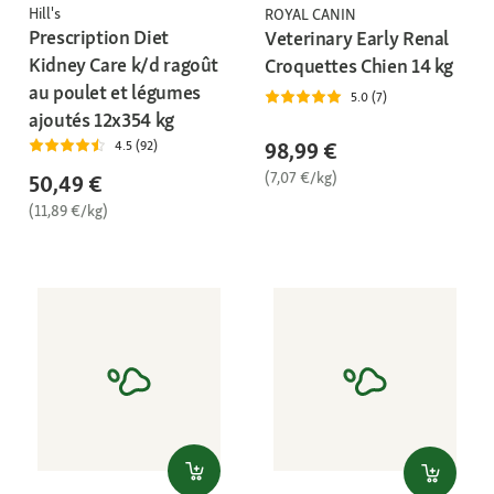
Hill's
ROYAL CANIN
Prescription Diet
Veterinary Early Renal
Kidney Care k/d ragoût
Croquettes Chien 14 kg
au poulet et légumes
5.0 (7)
ajoutés 12x354 kg
98,99 €
4.5 (92)
(7,07 €/kg)
50,49 €
(11,89 €/kg)