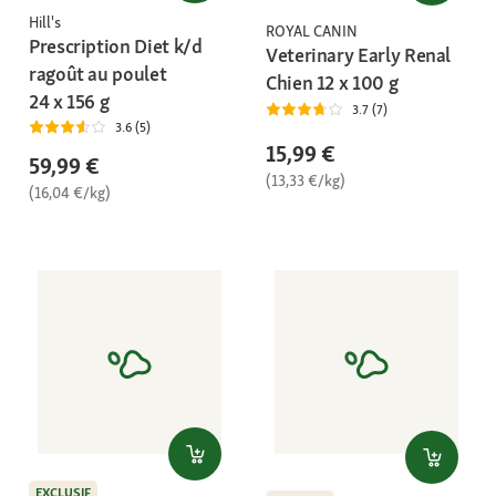
Hill's
ROYAL CANIN
Prescription Diet k/d
Veterinary Early Renal
ragoût au poulet
Chien 12 x 100 g
24 x 156 g
3.7 (7)
3.6 (5)
15,99 €
59,99 €
(13,33 €/kg)
(16,04 €/kg)
EXCLUSIF