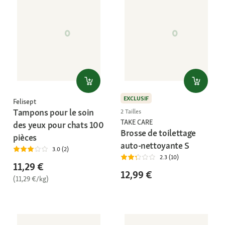
EXCLUSIF
Felisept
Tampons pour le soin
2 Tailles
TAKE CARE
des yeux pour chats 100
Brosse de toilettage
pièces
auto-nettoyante S
3.0 (2)
2.3 (10)
11,29 €
12,99 €
(11,29 €/kg)