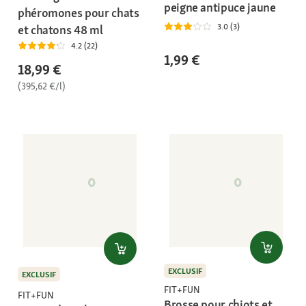
peigne antipuce jaune
phéromones pour chats
3.0 (3)
et chatons 48 ml
4.2 (22)
1,99 €
18,99 €
(395,62 €/l)
EXCLUSIF
EXCLUSIF
FIT+FUN
FIT+FUN
Brosse pour chiots et