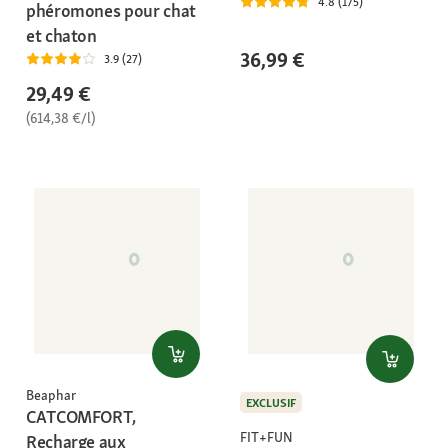
4.8 (175)
phéromones pour chat
et chaton
36,99 €
3.9 (27)
29,49 €
(614,38 €/l)
Beaphar
EXCLUSIF
CATCOMFORT,
FIT+FUN
Recharge aux