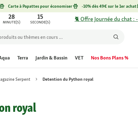
Carte à Papattes pour économiser
-10% dès 49€ sur le 1er achat
28
15
🐈 Offre Journée du chat : 
MINUTE(S)
SECONDE(S)
Aqua
Terra
Jardin & Bassin
VET
Nos Bons Plans %
agazine Serpent
Detention du Python royal
on royal