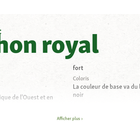
t
hon royal
fort
Coloris
La couleur de base va du
noir
ique de l'Ouest et en
Caractère
Aime se cacher, nocturne
ique
Afficher plus