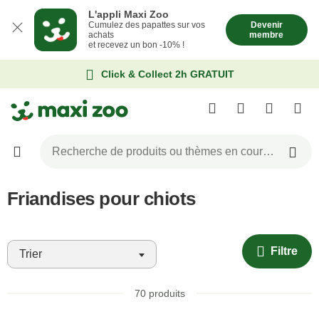
L'appli Maxi Zoo
Cumulez des papattes sur vos
Devenir
achats
membre
et recevez un bon -10% !
Click & Collect 2h GRATUIT
Friandises pour chiots
Filtre
Trier
70
produits