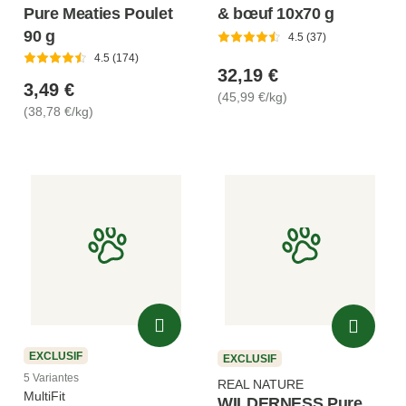
& bœuf 10x70 g
Pure Meaties Poulet
90 g
4.5 (37)
4.5 (174)
32,19 €
3,49 €
(45,99 €/kg)
(38,78 €/kg)
EXCLUSIF
EXCLUSIF
5 Variantes
REAL NATURE
MultiFit
WILDERNESS Pure