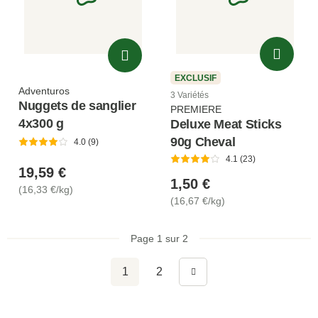
EXCLUSIF
Adventuros
3 Variétés
Nuggets de sanglier
PREMIERE
4x300 g
Deluxe Meat Sticks
90g Cheval
4.0 (9)
4.1 (23)
19,59 €
1,50 €
(16,33 €/kg)
(16,67 €/kg)
Page 1 sur 2
1
2