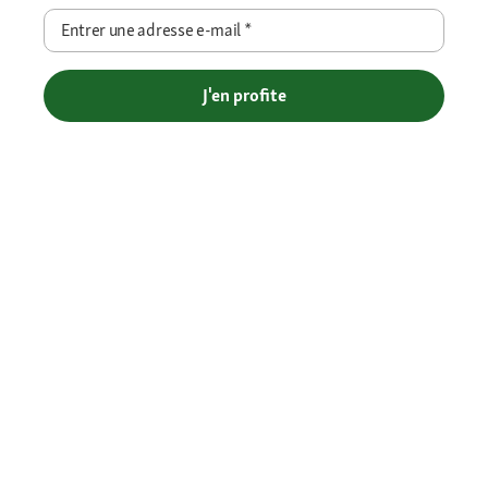
Entrer une adresse e-mail
*
J'en profite
Livraison gratuite en Click et Collect - Livraison à domicile offerte
dès 69€ et Point Relais dès 49€
Retour offert
Paiement sécurisé (SSL)
Contact : 04 81 68 28 06