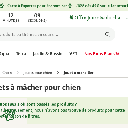
Carte à Papattes pour économiser
-10% dès 49€ sur le 1er achat
12
09
🐈 Offre Journée du chat : 
MINUTE(S)
SECONDE(S)
Aqua
Terra
Jardin & Bassin
VET
Nos Bons Plans %
Chien
Jouets pour chien
Jouet à mordiller
ets à mâcher pour chien
ups ! Mais où sont passés les produits ?
alheureusement, nous n'avons pas trouvé de produits pour cette
ombinaison de filtres.