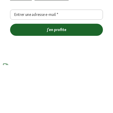
Entrer une adresse e-mail
*
J'en profite
Livraison gratuite en Click et Collect - Livraison à domicile offerte
dès 69€ et Point Relais dès 49€
Retour offert
Paiement sécurisé (SSL)
Contact : 04 81 68 28 06