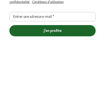
confidentialité
-
Conditions d'utilisation
Entrer une adresse e-mail
*
J'en profite
Livraison gratuite en Click et Collect - Livraison à domicile offerte
dès 69€ et Point Relais dès 49€
Retour offert
Paiement sécurisé (SSL)
Contact : 04 81 68 28 06