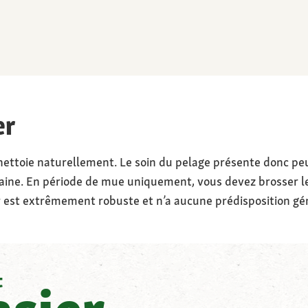
er
nettoie naturellement. Le soin du pelage présente donc peu 
ine. En période de mue uniquement, vous devez brosser le 
er est extrêmement robuste et n’a aucune prédisposition gé
t