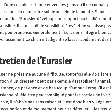
e d’une certaine retenue envers les gens qu’il ne connaît p
ier a besoin d’un ordre solide au sein de la meute. Sinon, 
 la famille. L’Eurasier développe un rapport particulièreme
ible. Il a un seuil de sensibilité élevé et ne se laisse pa
nt peu prononcé. Généralement l’Eurasier s’intègre bien aux
ivertissement Ce chien intelligent se lasse rapidement des t
retien de l’Eurasier
ier ne présente aucune difficulté, toutefois elle doit être
ention d’un dresseur peut par exemple déstabiliser l’anima
stance, de patience et de beaucoup d’amour. Lorsqu’il est
asier se révèle être peu compliqué pour les sorties de loisir
rôle, il n’aboie pas sans raison et il est donc bien vu éga
 d’occupation et de mouvement pour se défouler. Il les tr