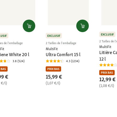
EXCLUSIF
LUSIF
EXCLUSIF
2 Tailles de 
les de l'emballage
2 Tailles de l'emballage
MultiFit
Fit
MultiFit
Litière 
iene White 20 l
Ultra Comfort 15 l
12 l
3.8 (524)
4.3 (1234)
 BAS
PRIX BAS
PRIX BAS
99 €
15,99 €
12,99 €
 €/l)
(1,07 €/l)
(1,08 €/l)