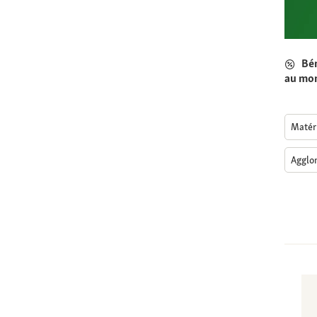
Bén
au mom
Matéri
Agglo