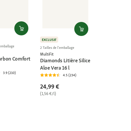
EXCLUSIF
l'emballage
2 Tailles de l'emballage
MultiFit
Carbon Comfort
Diamonds Litière Silice
Aloe Vera 16 l
3.9 (210)
4.5 (234)
24,99 €
(1,56 €/l)