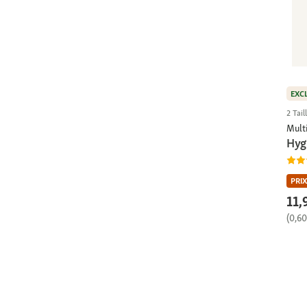
EXC
2 Tail
Multi
Hyg
PRIX
11,
(0,60