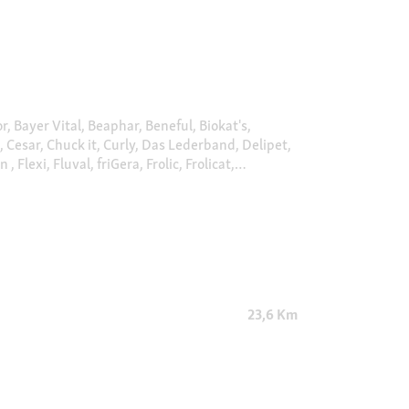
, Bayer Vital, Beaphar, Beneful, Biokat's,
 Cesar, Chuck it, Curly, Das Lederband, Delipet,
Flexi, Fluval, friGera, Frolic, Frolicat,
lius K9, Juwel, Kattovit, Kerbl, Kitekat, Kitty's
, More For , Moser, MultiFit, Naturally Good,
iere, Pro Plan, ProCani, Puppia, Purina ONE,
Skyline, Söll, Sureflap, Take Care, Terra Canis,
ele-Laga, Vetbed, Vitakraft , Whiskas, WOW, Zoo
23,6 Km