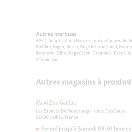
Autres marques
4PET, Adaptil, Almo Nature , amtra Aquaristik, A
BioPlan, Bogar, Bosch, Bugs International, Bunny
Dennerle, Dibo, Dogs Creek, Dreamies, Easy Life, E
Furminator, Gimborn, GimCat, Gourmet, Graf Barf, 
Afficher plus
Cuisine, KONG, Lily's Kitchen, Litter Locker, L
Naturhof Schröder, Oase, Olewo, Pedigree, Perfec
Quiko, Real Nature, Rinti, Rogz, Royal Canin, Sana
Autres magasins à proximi
Tetra , The Sustainable People, thrive, Trill, T
Med
Maxi Zoo Gaillac
Les Espaces De Piquerouge - route Des Saurs
81600 Gaillac, France
Fermé jusqu'à Samedi 09:30 heures