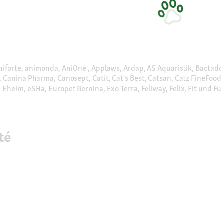
niforte, animonda, AniOne , Applaws, Ardap, AS Aquaristik, Bactador
, Canina Pharma, Canosept, Catit, Cat's Best, Catsan, Catz FineFood,
heim, eSHa, Europet Bernina, Exo Terra, Feliway, Felix, Fit und Fun , 
Grau, Hagen, Halti, Happy Cat, Happy Dog, Interzoo, JBL, JR Farm, Ju
ucky Reptile, MACS, Mera Cat, Mera Dog, Miamor, MjamMjam, Moments 
t Fit, Pet Balance, Pet Partner, Pet Safe, Pets Nature, Pontec, Prem
belle, Savic, Schmusy , Select Gold , Sera, Sheba , Simple Solution, 
té
rixie, Tropic Marin, Tropica Aquarium Plants, Urban Med, Velda, Vers