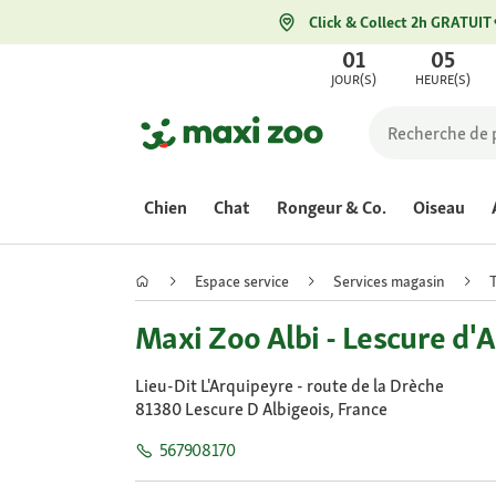
Click & Collect 2h GRATUIT
01
05
JOUR(S)
HEURE(S)
Chien
Chat
Rongeur & Co.
Oiseau
Espace service
Services magasin
Maxi Zoo Albi - Lescure d'A
Lieu-Dit L'Arquipeyre - route de la Drèche
81380 Lescure D Albigeois, France
567908170