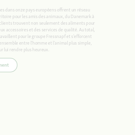
s dans onze pays européens offrent un réseau
ritoire pour les amis des animaux, du Danemark à
s clients trouvent non seulement des aliments pour
 accessoires et des services de qualité. Au total,
availlent pour le groupe Fressnapf et s'efforcent
e ensemble entre l'homme et l'animal plus simple,
ur lui rendre plus heureux.
ement