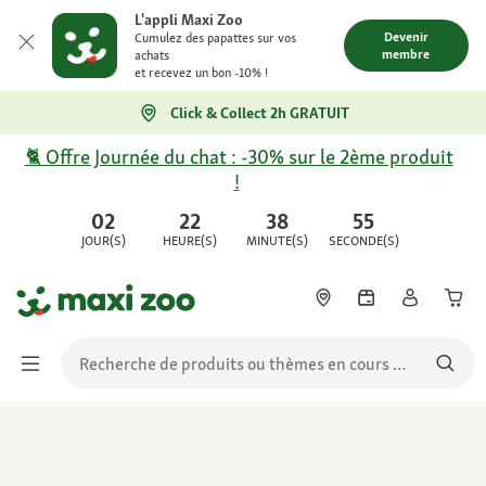
L'appli Maxi Zoo
Devenir
Cumulez des papattes sur vos
membre
achats
et recevez un bon -10% !
Click & Collect 2h GRATUIT
🐈 Offre Journée du chat : -30% sur le 2ème produit
!
02
22
38
55
JOUR(S)
HEURE(S)
MINUTE(S)
SECONDE(S)