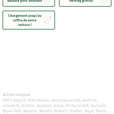
Balance pour animaux
Parking gratuit
Chargement jusqu’au
coffre de votre
voiture !
Autres marques
4PET, Adaptil, Almo Nature , amtra Aquaristik, Aniforte,
animonda, AniOne , Applaws, Ardap, AS Aquaristik, Bactador,
Bayer Vital, Beaphar, Beneful, Biokat's, BioPlan, Bogar, Bosch,