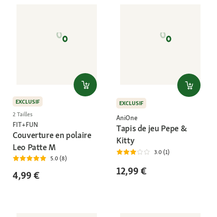
EXCLUSIF
EXCLUSIF
2 Tailles
AniOne
FIT+FUN
Tapis de jeu Pepe &
Couverture en polaire
Kitty
Leo Patte M
3.0 (1)
5.0 (8)
12,99 €
4,99 €