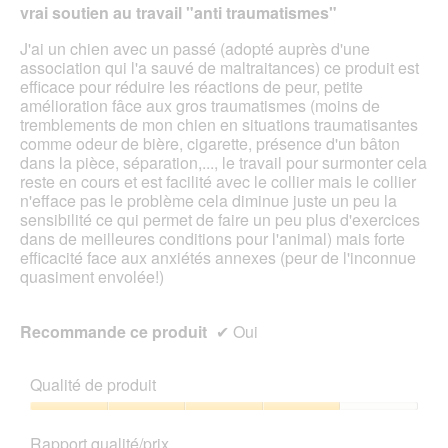
le
vrai soutien au travail "anti traumatismes"
étoiles.
cont
ci-
J'ai un chien avec un passé (adopté auprès d'une
des
association qui l'a sauvé de maltraitances) ce produit est
efficace pour réduire les réactions de peur, petite
amélioration fâce aux gros traumatismes (moins de
tremblements de mon chien en situations traumatisantes
comme odeur de bière, cigarette, présence d'un bâton
dans la pièce, séparation,..., le travail pour surmonter cela
reste en cours et est facilité avec le collier mais le collier
n'efface pas le problème cela diminue juste un peu la
sensibilité ce qui permet de faire un peu plus d'exercices
dans de meilleures conditions pour l'animal) mais forte
efficacité face aux anxiétés annexes (peur de l'inconnue
quasiment envolée!)
Recommande ce produit
✔
Oui
Qualité de produit
Qualité
de
Rapport qualité/prix