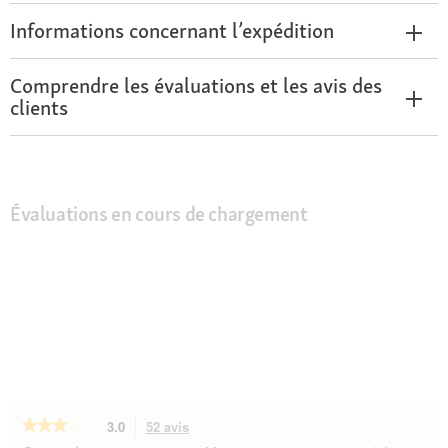
Informations concernant l’expédition
Comprendre les évaluations et les avis des
clients
Évaluations en cours de chargement
★★★★★
★★★★★
3.0
52 avis
Cette
action
3