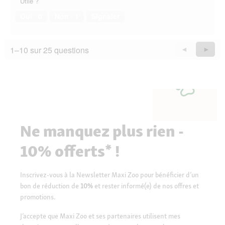
Utile ?
Oui ·
0
Non ·
1
Signaler
1–10 sur 25 questions
Précédent
◄
Suiva
►
Questions
Quest
Ne manquez plus rien -
10% offerts* !
Inscrivez-vous à la Newsletter Maxi Zoo pour bénéficier d’un
bon de réduction de
10%
et rester informé(e) de nos offres et
promotions.
J’accepte que Maxi Zoo et ses partenaires utilisent mes