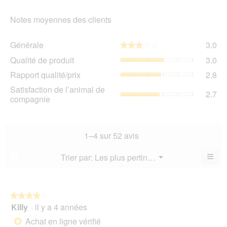
Notes moyennes des clients
Gén
Générale
3.0
★★★★★
★★★★★
La
Qua
Qualité de produit
3.0
val
de
de
Rap
Rapport qualité/prix
2.8
pro
la
qua
La
Sat
Satisfaction de l’animal de
not
La
2.7
val
de
compagnie
mo
val
de
l’a
est
de
la
de
3
la
not
co
sur
not
mo
La
1–4 sur 52 avis
5.
mo
est
val
est
3
de
≡
Menu
Trier par:
Les plus pertinents
?
2.8
▼
sur
la
Cliq
sur
5.
not
sur
5.
le
mo
bou
est
suiv
★★★★★
★★★★★
2.7
pour
Killy
·
il y a 4 années
4
mett
sur
sur
à
Achat en ligne vérifié
5.
*
jour
5