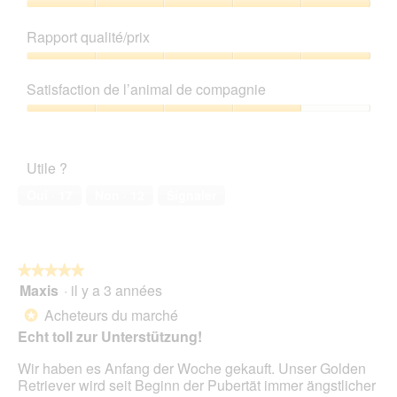
s
o
Qualité
u
C
de
Rapport qualité/prix
r
e
produit,
l
t
5
Rapport
a
t
sur
qualité/prix,
p
e
Satisfaction de l’animal de compagnie
5
5
h
a
sur
Satisfaction
o
c
5
de
t
t
l’animal
o
i
Utile ?
de
1
o
compagnie,
.
n
Oui ·
17
Non ·
12
Signaler
4
e
sur
n
5
t
r
★★★★★
★★★★★
a
Maxis
·
il y a 3 années
î
5
n
sur
Acheteurs du marché
*
e
5
Echt toll zur Unterstützung!
r
étoiles.
a
Wir haben es Anfang der Woche gekauft. Unser Golden
l
Retriever wird seit Beginn der Pubertät immer ängstlicher
'