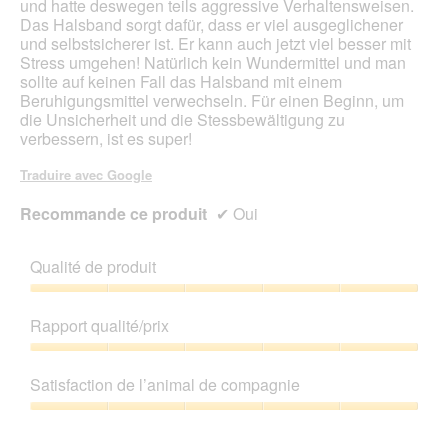
und hatte deswegen teils aggressive Verhaltensweisen.
o
Das Halsband sorgt dafür, dass er viel ausgeglichener
u
und selbstsicherer ist. Er kann auch jetzt viel besser mit
v
Stress umgehen! Natürlich kein Wundermittel und man
e
sollte auf keinen Fall das Halsband mit einem
r
Beruhigungsmittel verwechseln. Für einen Beginn, um
t
die Unsicherheit und die Stessbewältigung zu
u
verbessern, ist es super!
r
e
Traduire avec Google
d
'
Recommande ce produit
✔
Oui
u
n
e
Qualité de produit
b
o
Qualité
î
de
Rapport qualité/prix
t
produit,
e
5
Rapport
d
sur
qualité/prix,
Satisfaction de l’animal de compagnie
e
5
5
d
sur
Satisfaction
i
5
de