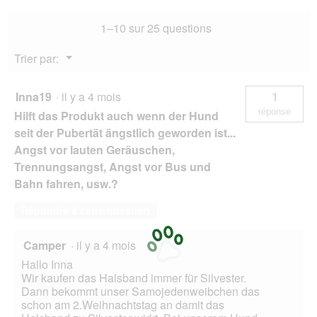
u
r
1–10 sur 25 questions
e
d
Menu
Trier par:
'
▼
u
n
Inna19
·
il y a 4 mois
1
e
réponse
Hilft das Produkt auch wenn der Hund
b
o
seit der Pubertät ängstlich geworden ist...
î
Angst vor lauten Geräuschen,
t
Trennungsangst, Angst vor Bus und
e
Bahn fahren, usw.?
d
e
d
Répondre à cette question
i
a
Camper
·
il y a 4 mois
l
Hallo Inna
o
Wir kaufen das Halsband immer für Silvester.
g
Dann bekommt unser Samojedenweibchen das
u
schon am 2.Weihnachtstag an damit das
e