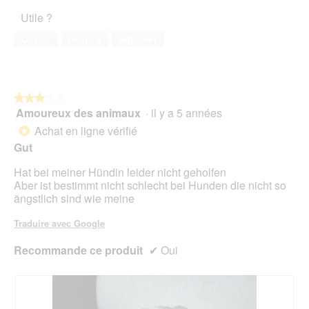
a
l’animal
l
Utile ?
de
o
compagnie,
Oui ·
7
Non ·
3
Signaler
g
5
u
sur
e
5
.
★★★★★
★★★★★
Amoureux des animaux
·
il y a 5 années
3
sur
Achat en ligne vérifié
*
5
Gut
étoiles.
Hat bei meiner Hündin leider nicht geholfen
Aber ist bestimmt nicht schlecht bei Hunden die nicht so
ängstlich sind wie meine
Traduire avec Google
Recommande ce produit
✔
Oui