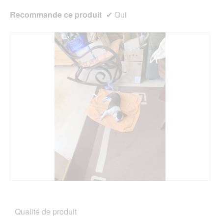
Recommande ce produit
✔
Oui
A
P
v
h
i
o
Qualité de produit
s
t