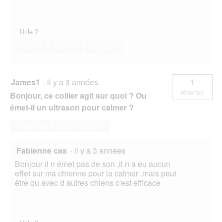
Utile ?
Oui ·
0
Non ·
0
Signaler
James1
·
il y a 3 années
1
réponse
Bonjour, ce collier agit sur quoi ? Ou
émet-il un ultrason pour calmer ?
Répondre à cette question
Fabienne cas
·
il y a 3 années
Bonjour il n émet pas de son ,il n a eu aucun
effet sur ma chienne pour la calmer .mais peut
être qu avec d autres chiens c'est efficace