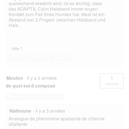
ausreichend erwärmt wird, ist es wichtig, dass
das ADAPTIL Calm Halsband immer engen
Kontakt zum Fell Ihres Hundes hat. Ideal ist ein
Abstand von 2 Fingern zwischen Halsband und
Hals.
Utile ?
Oui ·
0
Non ·
1
Signaler
Mouton
·
il y a 3 années
1
réponse
de quoi est-il composé
Répondre à cette question
Nathoune
·
il y a 3 années
Analogue de phéromone apaisante de chienne
allaitante