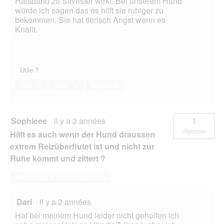
Halsband zu Silvester wirkt. Bei unserem Hund
.
würde ich sagen das es hilft sie ruhiger zu
bekommen. Sie hat tierisch Angst wenn es
Knallt.
Utile ?
Oui ·
0
Non ·
0
Signaler
Sophieee
·
il y a 2 années
1
réponse
Hilft es auch wenn der Hund draussen
extrem Reizüberflutet ist und nicht zur
Ruhe kommt und zittert ?
Répondre à cette question
Dari
·
il y a 2 années
Hat bei meinem Hund leider nicht geholfen ich