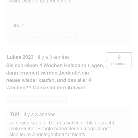
Monat wieder abgenommen.
Utile ?
Oui ·
0
Non ·
11
Signaler
Lukas 2023
·
il y a 3 années
2
réponses
Sie schreiben 4 Wochen Halsband tragen,
dann erneuert werden..bedeutet ein
neues wieder kaufen, und das aller 4
Wochen?? Danke für ihre Antwort
Répondre à cette question
Tüff
·
il y a 3 années
Ja neues kaufen, bei uns hat es nichts gebracht,
mein kleiner Beagle hat weiterhin mega Abgst ,
also teure Angelegenheit für nichts.