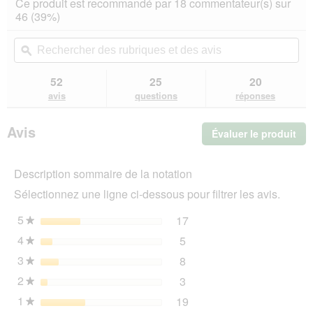
Ce produit est recommandé par 18 commentateur(s) sur
sur
vous
46 (39%)
5
redirigera
étoiles.
vers
Rechercher
Rec
Lire
les
des
ϙ
de
les
avis.
rubriques
rub
avis
sur
et
et
52
25
20
ADAPTIL
des
de
avis
questions
réponses
Collier
avis
avi
Calm
S-
Avis
Évaluer le produit
.
M
Cet
act
Description sommaire de la notation
ent
l'o
Sélectionnez une ligne ci-dessous pour filtrer les avis.
d'u
boî
5
étoiles
17
17 avis avec 5 étoiles.
Sélectionnez pour filtrer 
★
de
4
étoiles
5
dia
5 avis avec 4 étoiles.
Sélectionnez pour filtrer l
★
3
étoiles
8
8 avis avec 3 étoiles.
Sélectionnez pour filtrer l
★
2
étoiles
3
3 avis avec 2 étoiles.
Sélectionnez pour filtrer l
★
1
étoiles
19
19 avis avec 1 étoile.
Sélectionnez pour filtrer 
★