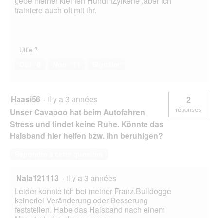
gebe meiner kleinen HündinZylkene ,aber ich
trainiere auch oft mit ihr.
Utile ?
Oui ·
0
Non ·
11
Signaler
Haasi56
·
il y a 3 années
2
réponses
Unser Cavapoo hat beim Autofahren
Stress und findet keine Ruhe. Könnte das
Halsband hier helfen bzw. ihn beruhigen?
Répondre à cette question
Nala121113
·
il y a 3 années
Leider konnte ich bei meiner Franz.Bulldogge
keinerlei Veränderung oder Besserung
feststellen. Habe das Halsband nach einem