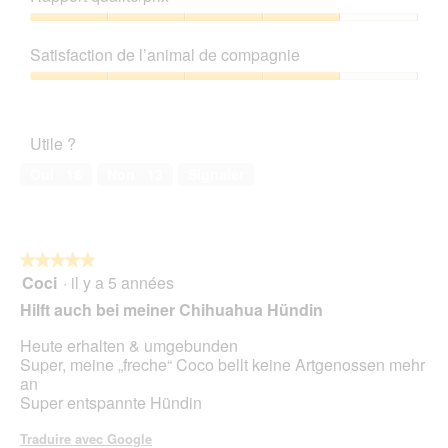
produit,
4
Rapport
sur
qualité/prix,
Satisfaction de l’animal de compagnie
5
4
sur
Satisfaction
5
de
l’animal
Utile ?
de
compagnie,
Oui ·
16
Non ·
13
Signaler
4
sur
5
★★★★★
★★★★★
Coci
·
il y a 5 années
5
sur
Hilft auch bei meiner Chihuahua Hündin
5
étoiles.
Heute erhalten & umgebunden
Super, meine „freche“ Coco bellt keine Artgenossen mehr
an
Super entspannte Hündin
Traduire avec Google