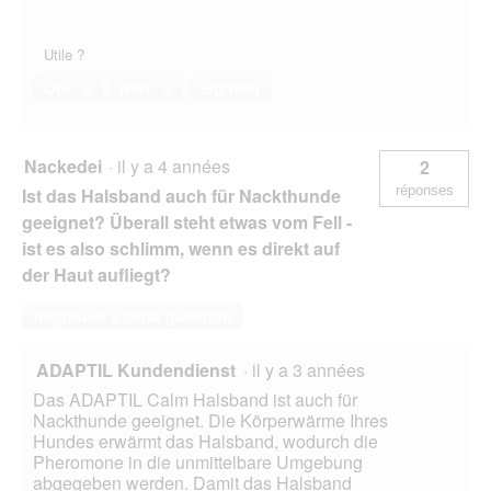
Utile ?
Oui ·
0
Non ·
0
Signaler
Nackedei
·
il y a 4 années
2
réponses
Ist das Halsband auch für Nackthunde
geeignet? Überall steht etwas vom Fell -
ist es also schlimm, wenn es direkt auf
der Haut aufliegt?
Répondre à cette question
ADAPTIL Kundendienst
·
il y a 3 années
Das ADAPTIL Calm Halsband ist auch für
Nackthunde geeignet. Die Körperwärme Ihres
Hundes erwärmt das Halsband, wodurch die
Pheromone in die unmittelbare Umgebung
abgegeben werden. Damit das Halsband