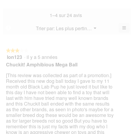
valeur
de
la
1–4 sur 24 avis
note
moyenne
≡
Menu
Trier par:
Les plus pertinents
?
▼
est
Cliq
4.3
sur
sur
le
bou
5.
suiv
★★★★★
★★★★★
pour
lon123
·
il y a 5 années
3
mett
sur
à
Chuckit! Amphibious Mega Ball
jour
5
le
étoiles.
[This review was collected as part of a promotion.]
cont
ci-
Received this new dog ball today I gave to my 11
des
month old Black Lab Pup he just loved it but like to
this day I have not been able to find a toy that will
last with him have tried many well known brands
and this Chuckit ball ended with the same results
as the other brands, as seen in photo's maybe for a
smaller breed dog these would be an awesome toy
as for larger breeds not so good But you have to
remember this is just my facts with my dog who I
know is an aggressive chewer on toys and this