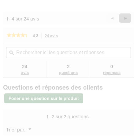
1–4 sur 24 avis
Précédent
◄
Suiva
►
Reviews
Revie
★★★★★
★★★★★
4.3
24 avis
Cette
action
4.3
sur
vous
Rechercher
Rec
5
redirigera
ici
ϙ
ici
étoiles.
vers
les
les
Lire
les
questions
que
24
2
0
les
avis.
et
et
avis
avis
questions
réponses
sur
réponses
rép
ChuckIt
Questions et réponses des clients
Balle
Méga
Amphibie
Poser une question sur le produit
!
1–2 sur 2 questions
Menu
Trier par:
▼