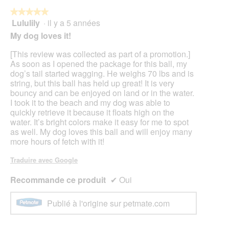
★★★★★
★★★★★
Lululily
·
il y a 5 années
5
sur
My dog loves it!
5
étoiles.
[This review was collected as part of a promotion.]
As soon as I opened the package for this ball, my
dog’s tail started wagging. He weighs 70 lbs and is
string, but this ball has held up great! It is very
bouncy and can be enjoyed on land or in the water.
I took it to the beach and my dog was able to
quickly retrieve it because it floats high on the
water. It’s bright colors make it easy for me to spot
as well. My dog loves this ball and will enjoy many
more hours of fetch with it!
Traduire avec Google
Recommande ce produit
✔
Oui
Publié à l'origine sur petmate.com