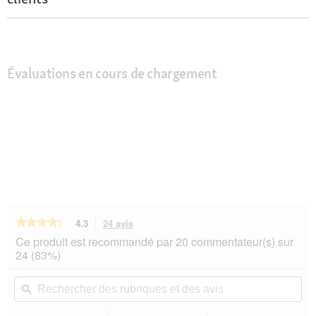
Évaluations en cours de chargement
★★★★★
★★★★★
4.3
24 avis
Cette
action
4.3
Ce produit est recommandé par 20 commentateur(s) sur
sur
vous
24 (83%)
5
redirigera
étoiles.
vers
Rechercher
Rec
Lire
les
des
ϙ
de
les
avis.
rubriques
rub
avis
sur