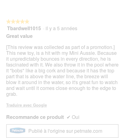
★★★★★
★★★★★
Tbardwell1015
·
il y a 5 années
5
sur
Great value
5
étoiles.
[This review was collected as part of a promotion.]
This new toy, is a hit with my Mini Aussie. Because
it unpredictably bounces in every direction, he is
fascinated with it. We also throw it in the pool where
it "bobs" like a big cork and because it has the top
part that is above the water line, the breeze will
blow it around in the water, so it's great fun to watch
and wait until it comes close enough to the edge to
grab.
Traduire avec Google
Recommande ce produit
✔
Oui
Publié à l'origine sur petmate.com