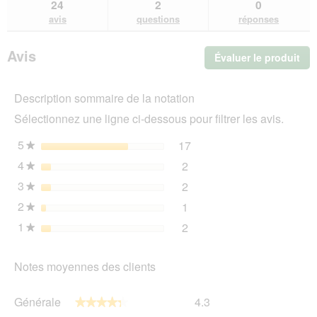
et
et
24
2
0
ChuckIt
des
de
avis
questions
réponses
Balle
avis
avi
Méga
Amphibie
Avis
Évaluer le produit
.
!
Cet
act
Description sommaire de la notation
ent
l'o
Sélectionnez une ligne ci-dessous pour filtrer les avis.
d'u
boî
5
étoiles
17
17 avis avec 5 étoiles.
Sélectionnez pour filtrer 
★
de
4
étoiles
2
dia
2 avis avec 4 étoiles.
Sélectionnez pour filtrer l
★
3
étoiles
2
2 avis avec 3 étoiles.
Sélectionnez pour filtrer l
★
2
étoiles
1
1 avis avec 2 étoiles.
Sélectionnez pour filtrer l
★
1
étoiles
2
2 avis avec 1 étoile.
Sélectionnez pour filtrer l
★
Notes moyennes des clients
Générale,
Générale
4.3
★★★★★
★★★★★
La