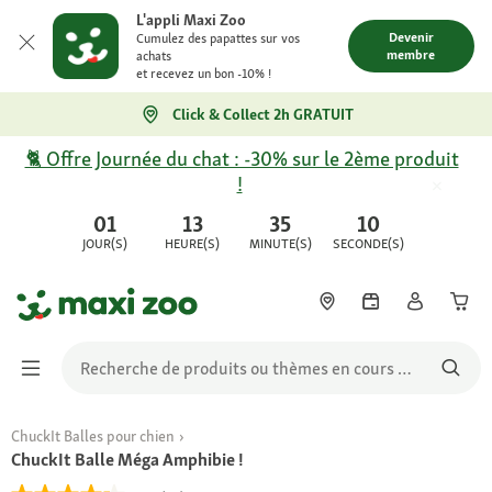
L'appli Maxi Zoo
Devenir
Cumulez des papattes sur vos
membre
achats
et recevez un bon -10% !
Click & Collect 2h GRATUIT
🐈 Offre Journée du chat : -30% sur le 2ème produit
!
01
13
35
10
JOUR(S)
HEURE(S)
MINUTE(S)
SECONDE(S)
ChuckIt Balles pour chien
ChuckIt Balle Méga Amphibie !