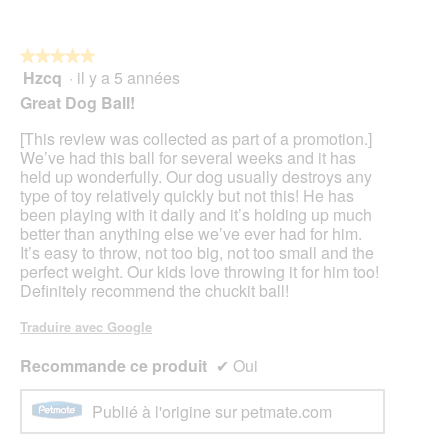
★★★★★
★★★★★
Hzcq
·
il y a 5 années
5
sur
Great Dog Ball!
5
étoiles.
[This review was collected as part of a promotion.]
We’ve had this ball for several weeks and it has
held up wonderfully. Our dog usually destroys any
type of toy relatively quickly but not this! He has
been playing with it daily and it’s holding up much
better than anything else we’ve ever had for him.
It’s easy to throw, not too big, not too small and the
perfect weight. Our kids love throwing it for him too!
Definitely recommend the chuckit ball!
Traduire avec Google
Recommande ce produit
✔
Oui
Publié à l'origine sur petmate.com