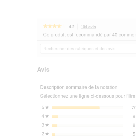
★★★★★
★★★★★
4.2
104 avis
Cette
action
4.2
Ce produit est recommandé par 40 comment
sur
vous
5
redirigera
Rechercher
étoiles.
vers
des
Lire
les
rubriques
les
avis.
et
avis
sur
des
Avis
KONG
avis
Balle
de
Description sommaire de la notation
tennis
Air
Sélectionnez une ligne ci-dessous pour filtrer
Squeaker
XS
5
étoiles
7
★
4
étoiles
9
★
3
étoiles
8
★
2
étoiles
5
★