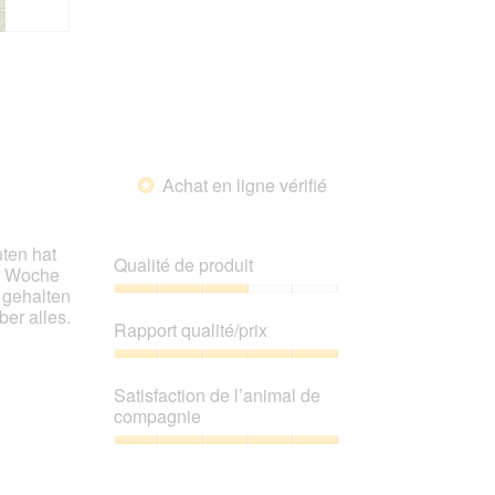
l’animal
de
compagnie,
5
sur
5
Achat en ligne vérifié
*
ten hat
Qualité de produit
 2 Woche
 gehalten
Qualité
er alles.
de
Rapport qualité/prix
produit,
3
Rapport
sur
qualité/prix,
Satisfaction de l’animal de
5
5
compagnie
sur
5
Satisfaction
de