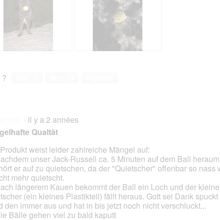
n
n
e
e
r
r
a
a
l
l
'
'
A
P
o
o
v
h
u
u
i
o
 ?
Oui ·
1
Non ·
0
Signaler
v
v
s
t
e
e
s
o
r
r
u
C
t
t
r
e
u
u
·
il y a 2 années
l
t
★★★
★★★
r
r
a
t
elhafte Qualtät
e
e
p
e
d
d
h
a
Produkt weist leider zahlreiche Mängel auf:
'
'
o
c
Nachdem unser Jack-Russell ca. 5 Minuten auf dem Ball heraum
s.
u
u
t
t
 hört er auf zu quietschen, da der "Quietscher" offenbar so nass 
n
n
o
i
icht mehr quietscht.
e
e
2
o
Nach längerem Kauen bekommt der Ball ein Loch und der kleine
b
b
.
n
tscher (ein kleines Plastikteil) fällt heraus. Gott sei Dank spuckt
o
o
e
 den immer aus und hat in bis jetzt noch nicht verschluckt...
î
î
n
Die Bälle gehen viel zu bald kaputt
t
t