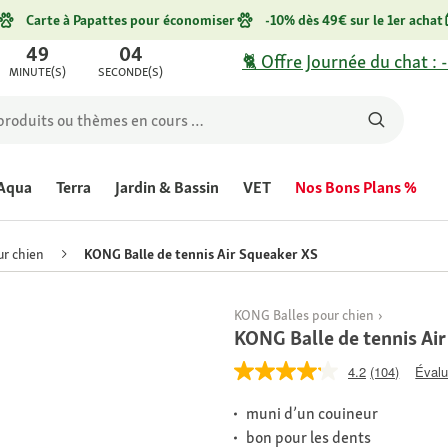
Carte à Papattes pour économiser
-10% dès 49€ sur le 1er achat
49
04
🐈 Offre Journée du chat : 
MINUTE(S)
SECONDE(S)
Aqua
Terra
Jardin & Bassin
VET
Nos Bons Plans %
ur chien
KONG Balle de tennis Air Squeaker XS
KONG Balles pour chien
KONG Balle de tennis Ai
4.2
(104)
Évalu
muni d’un couineur
bon pour les dents