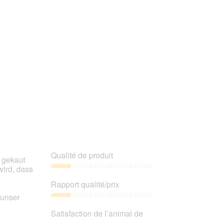
l’animal
de
compagnie,
5
sur
5
Qualité de produit
 gekaut
wird, dass
Qualité
de
Rapport qualité/prix
produit,
 unser
1
Rapport
sur
qualité/prix,
Satisfaction de l’animal de
5
1