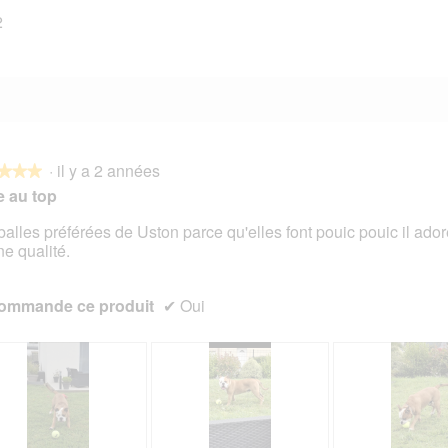
2
12 avis avec 1 étoile.
Sélectionnez pour filtrer les avis avec 1 étoile.
·
il y a 2 années
★★★
★★★
e au top
balles préférées de Uston parce qu'elles font pouic pouic il ador
e qualité.
s.
ommande ce produit
✔
Oui