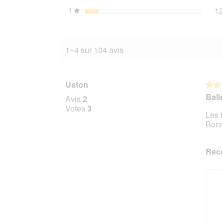
1
étoiles
1
★
1–4 sur 104 avis
Uston
★★
★★
5
Ball
Avis
2
sur
Votes
3
Les 
5
Bonn
étoile
Rec