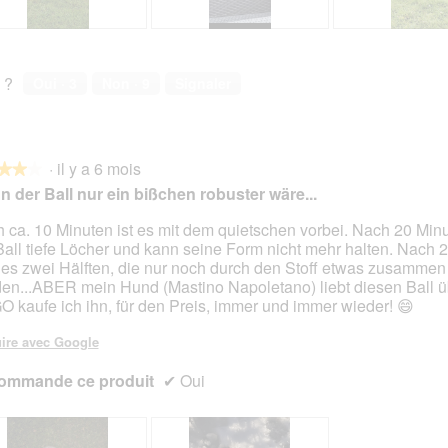
A
P
A
P
v
h
v
h
i
o
i
o
 ?
Oui ·
3
Non ·
9
Signaler
s
t
s
t
s
o
s
o
u
C
u
C
r
e
r
e
·
il y a 6 mois
l
t
l
t
★★★
★★★
a
t
a
t
 der Ball nur ein bißchen robuster wäre...
p
e
p
e
h
a
h
a
 ca. 10 Minuten ist es mit dem quietschen vorbei. Nach 20 Minu
o
c
o
c
Ball tiefe Löcher und kann seine Form nicht mehr halten. Nach
s.
t
t
t
t
 es zwei Hälften, die nur noch durch den Stoff etwas zusammen
o
i
o
i
en...ABER mein Hund (Mastino Napoletano) liebt diesen Ball üb
2
o
3
o
 kaufe ich ihn, für den Preis, immer und immer wieder! 😄
.
n
.
n
e
e
ire avec Google
n
n
ommande ce produit
t
✔
Oui
t
r
r
a
a
î
î